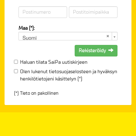
Maa (*):
Suomi
Rekisteröidy
Haluan tilata SaiPa uutiskirjeen
Olen lukenut
tietosuojaselosteen
ja hyväksyn
henkilötietojeni käsittelyn (*)
(*) Tieto on pakollinen