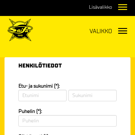
Navig
Navig
HENKILÖTIEDOT
Etu- ja sukunimi (*):
Puhelin (*):