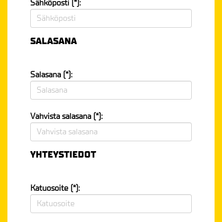
Sähköposti (*):
SALASANA
Salasana (*):
Vahvista salasana (*):
YHTEYSTIEDOT
Katuosoite (*):