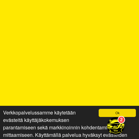
Verkkopalvelussamme käytetään
Ok
evästeitä käyttäjäkokemuksen
parantamiseen sekä markkinoinnin kohdentamiseen ja
mittaamiseen. Käyttämällä palvelua hyväksyt evästeiden