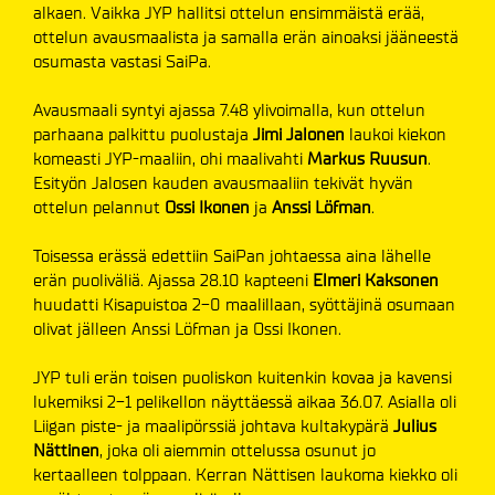
alkaen. Vaikka JYP hallitsi ottelun ensimmäistä erää,
ottelun avausmaalista ja samalla erän ainoaksi jääneestä
osumasta vastasi SaiPa.
Avausmaali syntyi ajassa 7.48 ylivoimalla, kun ottelun
parhaana palkittu puolustaja
Jimi Jalonen
laukoi kiekon
komeasti JYP-maaliin, ohi maalivahti
Markus Ruusun
.
Esityön Jalosen kauden avausmaaliin tekivät hyvän
ottelun pelannut
Ossi Ikonen
ja
Anssi Löfman
.
Toisessa erässä edettiin SaiPan johtaessa aina lähelle
erän puoliväliä. Ajassa 28.10 kapteeni
Elmeri Kaksonen
huudatti Kisapuistoa 2-0 maalillaan, syöttäjinä osumaan
olivat jälleen Anssi Löfman ja Ossi Ikonen.
JYP tuli erän toisen puoliskon kuitenkin kovaa ja kavensi
lukemiksi 2-1 pelikellon näyttäessä aikaa 36.07. Asialla oli
Liigan piste- ja maalipörssiä johtava kultakypärä
Julius
Nättinen
, joka oli aiemmin ottelussa osunut jo
kertaalleen tolppaan. Kerran Nättisen laukoma kiekko oli