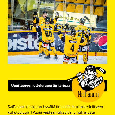
SaiPa aloitti ottelun hyvällä ilmeellä, muutos edelliseen
kotiotteluun TPS:ää vastaan oli selvä jo heti alusta