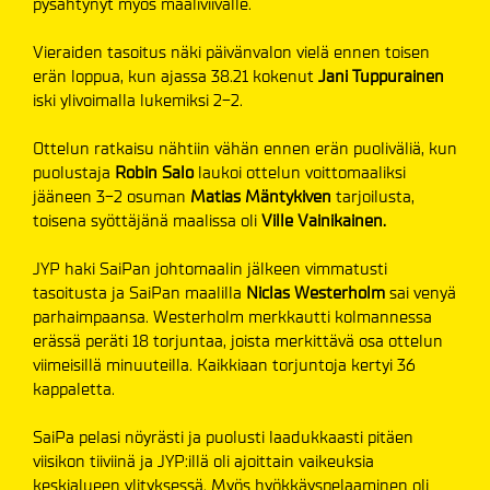
pysähtynyt myös maaliviivalle.
Vieraiden tasoitus näki päivänvalon vielä ennen toisen
erän loppua, kun ajassa 38.21 kokenut
Jani Tuppurainen
iski ylivoimalla lukemiksi 2-2.
Ottelun ratkaisu nähtiin vähän ennen erän puoliväliä, kun
puolustaja
Robin Salo
laukoi ottelun voittomaaliksi
jääneen 3-2 osuman
Matias Mäntykiven
tarjoilusta,
toisena syöttäjänä maalissa oli
Ville
Vainikainen.
JYP haki SaiPan johtomaalin jälkeen vimmatusti
tasoitusta ja SaiPan maalilla
Niclas Westerholm
sai venyä
parhaimpaansa. Westerholm merkkautti kolmannessa
erässä peräti 18 torjuntaa, joista merkittävä osa ottelun
viimeisillä minuuteilla. Kaikkiaan torjuntoja kertyi 36
kappaletta.
SaiPa pelasi nöyrästi ja puolusti laadukkaasti pitäen
viisikon tiiviinä ja JYP:illä oli ajoittain vaikeuksia
keskialueen ylityksessä. Myös hyökkäyspelaaminen oli