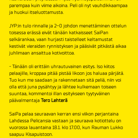
parempaa kuin viime aikoina. Peli oli nyt vauhdikkaampaa
ja huokui itseluottamusta.
JYP:in tulo rinnalle ja 2-0 johdon menettäminen ottelun
toisessa erässä eivät tänään katkaisseet SaiPan
selkärankaa, vaan hurjasti taistelleet keltamustat
kestivät vieraiden rynnistyksen ja pääsivät pitkästä aikaa
juhlimaan ansaittua kotivoittoa.
- Tänään oli erittäin uhrautuvainen esitys. Iso kiitos
pelaajille, kroppaa pitää pistää likoon jos haluaa pärjätä.
Tuo kun me saadaan ja rakennetaan sitä peliä, niin voi
olla että juna pysähtyy ja lähtee kulkemaan toiseen
suuntaa, kommentoi illan esitykseen tyytyväinen
päävalmentaja
Tero Lehterä
SaiPa pelaa seuraavan kerran ensi viikon perjantaina
Lahdessa Pelicansia vastaan ja seuraava kotiottelu on
vuorossa lauantaina 18.1. klo 17.00, kun Rauman Lukko
saapuu Kisapuistoon.