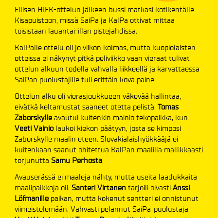
Eilisen HIFK-ottelun jälkeen bussi matkasi kotikentälle
Kisapuistoon, missä SaiPa ja KalPa ottivat mittaa
toisistaan lauantai-illan pistejahdissa.
KalPalle ottelu oli jo viikon kolmas, mutta kuopiolaisten
otteissa ei näkynyt pitkä peliviikko vaan vieraat tulivat
ottelun alkuun todella vahvalla liikkeellä ja karvattaessa
SaiPan puolustajille tuli erittäin kova paine.
Ottelun alku oli vierasjoukkueen väkevää hallintaa,
eivätkä keltamustat saaneet otetta pelistä.
Tomas
Zaborskylle
avautui kuitenkin mainio tekopaikka, kun
Veeti Vainio
laukoi kiekon päätyyn, josta se kimposi
Zaborskylle maalin eteen. Slovakialaishyökkääjä ei
kuitenkaan saanut ohitettua KalPan maalilla mallikkaasti
torjunutta
Samu Perhosta
.
Avauserässä ei maaleja nähty, mutta useita laadukkaita
maalipaikkoja oli.
Santeri Virtanen
tarjoili oivasti
Anssi
Löfmanille
paikan, mutta kokenut sentteri ei onnistunut
viimeistelemään. Vahvasti pelannut SaiPa-puolustaja