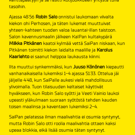
tasoihin.
Ajassa 48:56
Robin Salo
onnistui laukomaan viivalta
kiekon ohi Perhosen, ja täten lukemat muuttuivat
yhteen-kahteen tuoden valoa lauantai-illan taistoon.
Salon kavennusmaalin jälkeen KalPan kultakypärä
Miikka Pitkänen
kaatoi kylmää vettä SaiPan niskaan, kun
Pitkänen toimitti kiekon laidalta maalille ja
Karolus
Kaarlehto
ei saanut helppoa laukausta kiinni.
Ilta muuttui synkemmäksi, kun
Juuso Könönen
kiepautti
vanhanaikaisella lukemiksi 1-4 ajassa 51:33. Ottelua jäi
jäljelle 4:48, kun SaiPalle aukesi vielä mahdollisuus
ylivoimalla. Tuon tilaisuuden keltaiset käyttivät
hyväkseen, kun Robin Salo syötti ja Veeti Vainio laukoi
upeasti yläkulmaan suoraan syötöstä tehden kauden
toisen maalinsa ja kaventaen lukemiksi 2-4.
SaiPan pelatessa ilman maalivahtia ei osumia syntynyt,
mutta Robin Salo otti roolia maalivahtia ottaen kaksi
upeaa blokkia, eikä lisää osumia täten syntynyt.