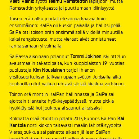
Veeti Vainio
syötti
Teemu Ramstedtin
läpiajoon, mutta
Ramstedtin yrityksestä jäi puuttumaan kliinisyyttä.
Toisen erän alku johdatteli samaa kaavaa kuin
ensimmäinen: KalPa oli kuskin paikalla ja hallitsi peliä.
SaiPa otti toisen erän ensimmäisellä viidellä minuutilla
kaksi rangaistusta, mutta vieraat eivät onnistuneet
rankaisemaan ylivoimalla.
SaiPassa aikoinaan pelannut
Tommi Jokinen
iski ottelun
avausmaalin takatolpalta, kun kuopiolaisten 19-vuotias
puolustaja
Kim Nousiainen
tarjoili hienon
yksilösuorituksen jälkeen upean syötön Jokiselle, eikä
konkarilla ollut vaikea tehtävä siirtää kiekkoa verkkoon.
Toinen erä mentiin KalPan hallinnassa ja SaiPa sai
ajoittain tilanteita hyökkäyspäädyssä, mutta pitkiä
hyökkäyksiä kotijoukkue ei saanut aikaiseksi.
Kolmatta erää ehdittiin pelata 2:07, kunnes KalPan
Kai
Kantola
nosti kiekon taitavasti maalin lähietäisyydeltä.
Vierasjoukkue sai painetta aikaan jälleen SaiPan
kenttäpäätyyn ja se rasitti kotijoukkueen yritystä tulla