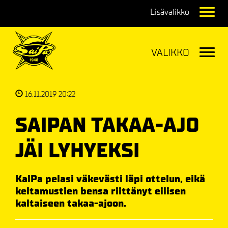
Navig
Navig
16.11.2019 20:22
SAIPAN TAKAA-AJO
JÄI LYHYEKSI
KalPa pelasi väkevästi läpi ottelun, eikä
keltamustien bensa riittänyt eilisen
kaltaiseen takaa-ajoon.