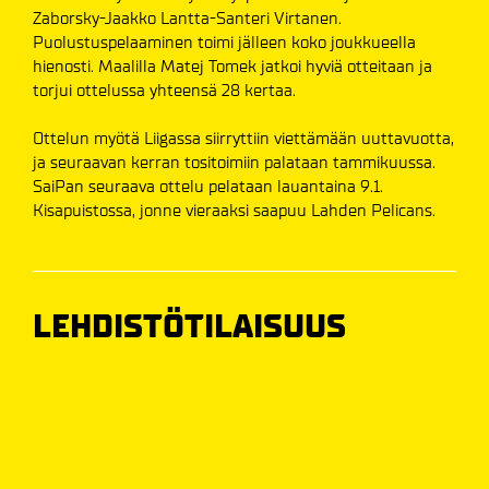
Zaborsky-Jaakko Lantta-Santeri Virtanen.
Puolustuspelaaminen toimi jälleen koko joukkueella
hienosti. Maalilla Matej Tomek jatkoi hyviä otteitaan ja
torjui ottelussa yhteensä 28 kertaa.
Ottelun myötä Liigassa siirryttiin viettämään uuttavuotta,
ja seuraavan kerran tositoimiin palataan tammikuussa.
SaiPan seuraava ottelu pelataan lauantaina 9.1.
Kisapuistossa, jonne vieraaksi saapuu Lahden Pelicans.
LEHDISTÖTILAISUUS