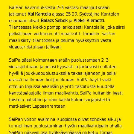
KalPan kavennuksesta 2-3 vastasi maaliputkeaan
jatkanut
Kai Kantola
ajassa 25.09. Syöttäjinä Kantolan
osumaan olivat
Balazs Sebok
ja
Aleksi Klemetti.
Tilanteessa kiekko pomppi erikoisesti Kantolalle, joka siirsi
pelivälineen verkkoon ohi maalivahti Tomekin. SaiPan
maali siirtyi tilanteessa ja osuma hyväksyttiin vasta
videotarkistuksen jälkeen.
SaiPa pääsi kolmanteen erään puolustamaan 2-3
vierasjohtoaan ja pelasi kypsästi ja järkevästi nollaten
hyvällä joukkuepuolustuksella takaa-ajaneen ja peliä
erässä hallinneen kotijoukkueen. KalPa käytti vielä
ottelun lopussa aikalisän ja yritti tasoitusta kuudella
kenttäpelaajalla ilman maalivahtia. SaiPa kuitenkin kesti,
taistelu palkittiin ja näin kaikki kolme sarjapistettä
matkasivat Lappeenrantaan.
SaiPan voiton avaimina Kuopiossa olivat tehokas alku ja
tunnollinen puolustaminen hyvän maalivahtipelin ohella..
SaiPan näkyvin osa hyökkäyspäässä oli ketju Tomas