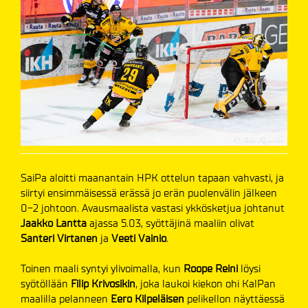
SaiPa aloitti maanantain HPK ottelun tapaan vahvasti, ja
siirtyi ensimmäisessä erässä jo erän puolenvälin jälkeen
0-2 johtoon. Avausmaalista vastasi ykkösketjua johtanut
Jaakko Lantta
ajassa 5.03, syöttäjinä maaliin olivat
Santeri Virtanen
ja
Veeti Vainio
.
Toinen maali syntyi ylivoimalla, kun
Roope Reini
löysi
syötöllään
Filip Krivosikin
, joka laukoi kiekon ohi KalPan
maalilla pelanneen
Eero Kilpeläisen
pelikellon näyttäessä