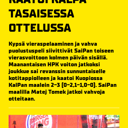
TASAISESSA
OTTELUSSA
Kypsä vieraspelaaminen ja vahva
puolustuspeli siivittivät SaiPan toiseen
vierasvoittoon kolmen päivän sisällä.
Maanantaisen HPK voiton jatkoksi
joukkue sai revanssin sunnuntaiselle
kotitappiolleen ja kaatoi Kuopiossa
KalPan maalein 2-3 (0-2,1-1,0-0). SaiPan
maalilla Matej Tomek jatkoi vahvoja
otteitaan.