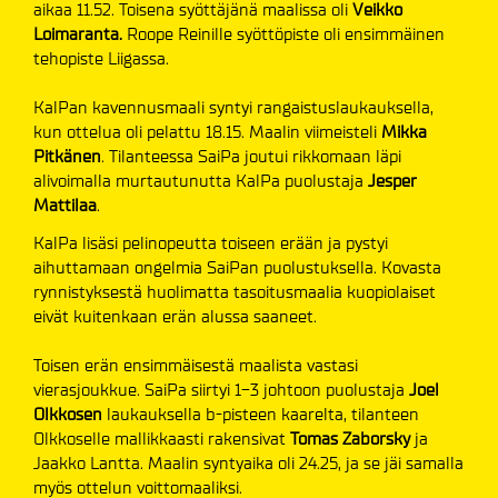
aikaa 11.52. Toisena syöttäjänä maalissa oli
Veikko
Loimaranta.
Roope Reinille syöttöpiste oli ensimmäinen
tehopiste Liigassa.
KalPan kavennusmaali syntyi rangaistuslaukauksella,
kun ottelua oli pelattu 18.15. Maalin viimeisteli
Mikka
Pitkänen
. Tilanteessa SaiPa joutui rikkomaan läpi
alivoimalla murtautunutta KalPa puolustaja
Jesper
Mattilaa
.
KalPa lisäsi pelinopeutta toiseen erään ja pystyi
aihuttamaan ongelmia SaiPan puolustuksella. Kovasta
rynnistyksestä huolimatta tasoitusmaalia kuopiolaiset
eivät kuitenkaan erän alussa saaneet.
Toisen erän ensimmäisestä maalista vastasi
vierasjoukkue. SaiPa siirtyi 1-3 johtoon puolustaja
Joel
Olkkosen
laukauksella b-pisteen kaarelta, tilanteen
Olkkoselle mallikkaasti rakensivat
Tomas Zaborsky
ja
Jaakko Lantta. Maalin syntyaika oli 24.25, ja se jäi samalla
myös ottelun voittomaaliksi.