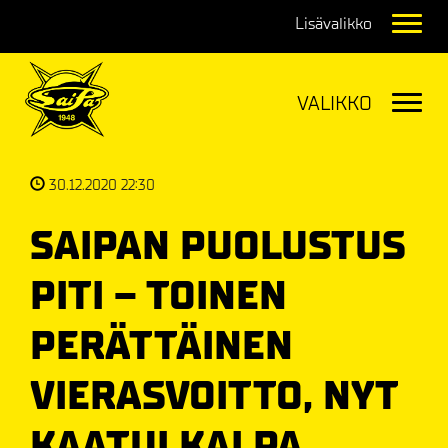
Navig
Navig
30.12.2020 22:30
SAIPAN PUOLUSTUS
PITI – TOINEN
PERÄTTÄINEN
VIERASVOITTO, NYT
KAATUI KALPA