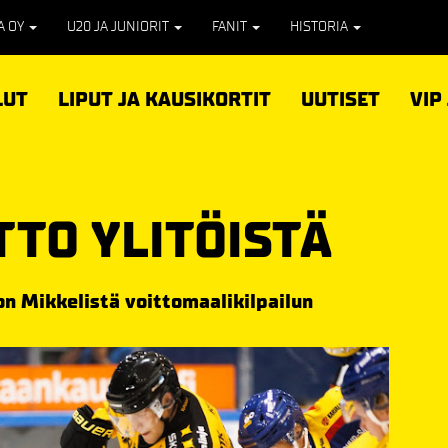
PA OY
U20 JA JUNIORIT
FANIT
HISTORIA
LUT
LIPUT JA KAUSIKORTIT
UUTISET
VIP
TTO YLITÖISTÄ
on Mikkelistä voittomaalikilpailun