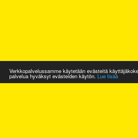
Verkkopalvelussamme käytetään evästeitä käyttäjäkok
palvelua hyväksyt evästeiden käytön.
Lue lisää