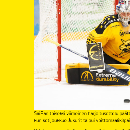
SaiPan toiseksi viimeinen harjoitusottelu päätt
kun kotijoukkue Jukurit taipui voittomaalikilp