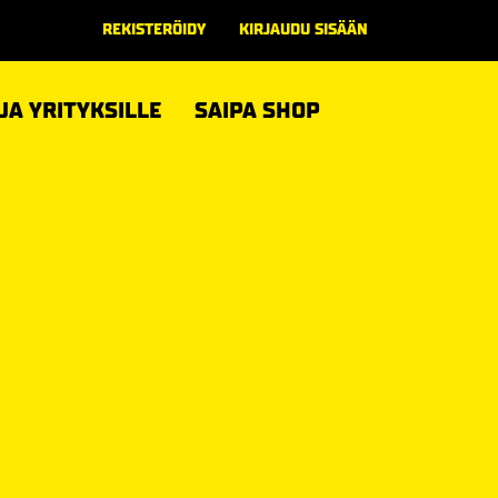
REKISTERÖIDY
KIRJAUDU SISÄÄN
 JA YRITYKSILLE
SAIPA SHOP