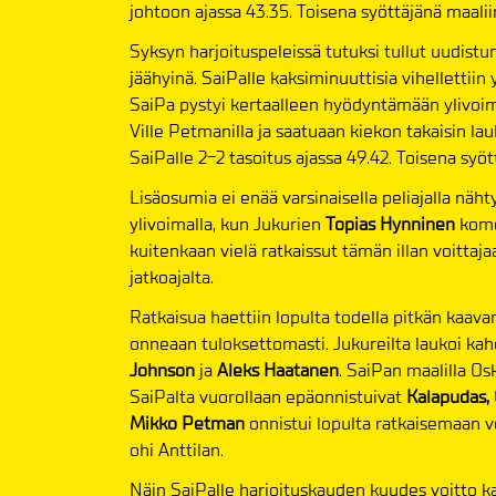
johtoon ajassa 43.35. Toisena syöttäjänä maalii
Syksyn harjoituspeleissä tutuksi tullut uudistu
jäähyinä. SaiPalle kaksiminuuttisia vihellettiin
SaiPa pystyi kertaalleen hyödyntämään ylivoi
Ville Petmanilla ja saatuaan kiekon takaisin lau
SaiPalle 2-2 tasoitus ajassa 49.42. Toisena syö
Lisäosumia ei enää varsinaisella peliajalla näht
ylivoimalla, kun Jukurien
Topias Hynninen
komen
kuitenkaan vielä ratkaissut tämän illan voittaj
jatkoajalta.
Ratkaisua haettiin lopulta todella pitkän kaav
onneaan tuloksettomasti. Jukureilta laukoi kah
Johnson
ja
Aleks Haatanen
. SaiPan maalilla Os
SaiPalta vuorollaan epäonnistuivat
Kalapudas, 
Mikko Petman
onnistui lopulta ratkaisemaan vo
ohi Anttilan.
Näin SaiPalle harjoituskauden kuudes voitto ka