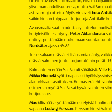
Ottelun avauserä oli maaliton, eikä maalipaikoi
ylivoimamahdollisuutensa, mutta SaiPan maalil
asti varmoja otteita. Myös virkaveli
Eetu Anttil
saikin kiekon tolppaan. Torjuntoja Anttilalle ke
Avausmaalia saatiin odottaa yli ottelun puolivä
kotiyleisölle esiintynyt
Peter Abbandonato
sai
ehtinyt peittämään etukulmaan suuntautunutta
Nordsäter
ajassa 35.27.
Toisessakaan erässä ei lisäosumia nähty, vaikk
erässä Salminen joutui torjuntatöihin peräti 13 
Kolmanteen erään SaiPa tuli sähäkästi.
Ville 
Mikko Niemelä
syötti napakasti hyökkäyssinise
alanurkkaan tasoituksen. Kolmas erä ehti van
esimerkin myötä SaiPa sai hyvän vaihteen silm
kotijoukkue.
Max Ellis
pääsi syöttämään estelyistä huolimatt
vapaana
Ludwig Persson
. Persson kiersi Salmi