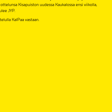
 ottelunsa Kisapuiston uudessa Kaukalossa ensi viikolla,
ulee JYP.
ttelulla KalPaa vastaan.