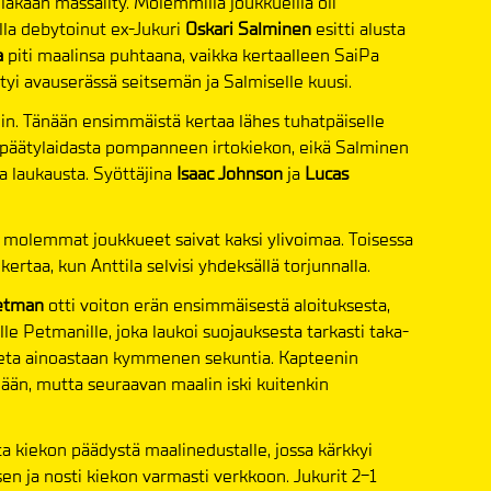
llakaan mässäilty. Molemmilla joukkueilla oli
la debytoinut ex-Jukuri
Oskari Salminen
esitti alusta
a
piti maalinsa puhtaana, vaikka kertaalleen SaiPa
rtyi avauserässä seitsemän ja Salmiselle kuusi.
lin. Tänään ensimmäistä kertaa lähes tuhatpäiselle
 päätylaidasta pompanneen irtokiekon, eikä Salminen
 laukausta. Syöttäjina
Isaac Johnson
ja
Lucas
a molemmat joukkueet saivat kaksi ylivoimaa. Toisessa
kertaa, kun Anttila selvisi yhdeksällä torjunnalla.
Petman
otti voiton erän ensimmäisestä aloituksesta,
lle Petmanille, joka laukoi suojauksesta tarkasti taka-
heta ainoastaan kymmenen sekuntia. Kapteenin
ään, mutta seuraavan maalin iski kuitenkin
a kiekon päädystä maalinedustalle, jossa kärkkyi
sen ja nosti kiekon varmasti verkkoon. Jukurit 2-1