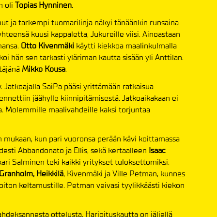
n oli
Topias Hynninen
.
nut ja tarkempi tuomarilinja näkyi tänäänkin runsaina
 yhteensä kuusi kappaletta, Jukureille viisi. Ainoastaan
mansa.
Otto Kivenmäki
käytti kiekkoa maalinkulmalla
koi hän sen tarkasti yläriman kautta sisään yli Anttilan.
ttäjänä
Mikko Kousa
.
y. Jatkoajalla SaiPa pääsi yrittämään ratkaisua
nettiin jäähylle kiinnipitämisestä. Jatkoaikakaan ei
aa. Molemmille maalivahdeille kaksi torjuntaa
an mukaan, kun pari vuoronsa perään kävi koittamassa
desti Abbandonato ja Ellis, sekä kertaalleen
Isaac
kari Salminen teki kaikki yritykset tuloksettomiksi.
Granholm, Heikkilä
, Kivenmäki ja Ville Petman, kunnes
iton keltamustille. Petman veivasi tyylikkäästi kiekon
hdeksannesta ottelusta. Harjoituskautta on jäljellä