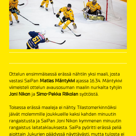
Ottelun ensimmäisessä erässä nähtiin yksi maali, josta
vastasi SaiPan
Matias Mäntykivi
ajassa 16.34. Mäntykivi
viimeisteli ottelun avausosuman maalin nurkalta tyhjiin
Joni Nikon
ja
Simo-Pekka Riikolan
syötöistä.
Toisessa erässä maaleja ei nähty. Tilastomerkinnöiksi
jäivät molemmille joukkueille kaksi kahden minuutin
rangaistusta ja SaiPan Joni Nikon kymmenen minuutin
rangaistus laitataklauksesta. SaiPa pyöritti erässä peliä
ajoittain Jukurien päädyssä näyttävästi, mutta tulosta ei