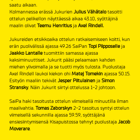
saatu aikaan.
Kolmannessa erässä Jukurien
Julius Vähätalo
tasoitti
ottelun pelikellon näyttäessä aikaa 43.10, syöttäjinä
maalin olivat
Teemu Henritius
ja
Axel Rindell.
Jukureiden etsikkoaika ottelun ratkaisemiseen koitti, kun
erän puolivälissä ajassa 49.26 SaiPan
Topi Piipposelle
ja
Jaakko Lantalle
tuomittiin samassa ajassa
kaksiminuuttiset. Jukurit pääsi pelaamaan kahden
miehen ylivoimalla ja se tuotti myös tulosta. Puolustaja
Axel Rindell laukoi kiekon ohi
Matej Tomekin
ajassa 50.15.
Esityön maaliin tekivät
Jesper Piitulainen
ja
Simon
Stransky
. Näin Jukurit siirtyi ottelussa 1-2 johtoon.
SaiPa haki tasoitusta ottelun viimeisellä minuutilla ilman
maalivahtia.
Tomas Zaborskyn
2-2 tasoitus syntyi ottelun
viimeisellä sekunnilla ajassa 59.59, syöttäjänä
ensiesiintymisensä Kisapuistossa tehnyt puolustaja
Jacob
Moverare
.