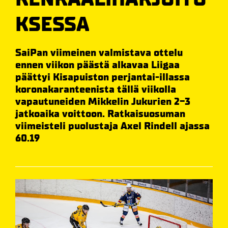
KSESSA
SaiPan viimeinen valmistava ottelu
ennen viikon päästä alkavaa Liigaa
päättyi Kisapuiston perjantai-illassa
koronakaranteenista tällä viikolla
vapautuneiden Mikkelin Jukurien 2-3
jatkoaika voittoon. Ratkaisuosuman
viimeisteli puolustaja Axel Rindell ajassa
60.19