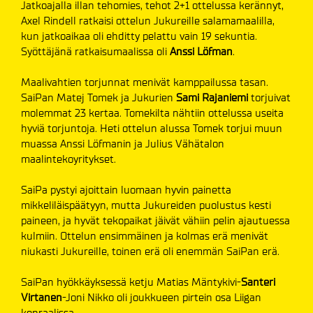
Jatkoajalla illan tehomies, tehot 2+1 ottelussa kerännyt,
Axel Rindell ratkaisi ottelun Jukureille salamamaalilla,
kun jatkoaikaa oli ehditty pelattu vain 19 sekuntia.
Syöttäjänä ratkaisumaalissa oli
Anssi Löfman
.
Maalivahtien torjunnat menivät kamppailussa tasan.
SaiPan Matej Tomek ja Jukurien
Sami Rajaniemi
torjuivat
molemmat 23 kertaa. Tomekilta nähtiin ottelussa useita
hyviä torjuntoja. Heti ottelun alussa Tomek torjui muun
muassa Anssi Löfmanin ja Julius Vähätalon
maalintekoyritykset.
SaiPa pystyi ajoittain luomaan hyvin painetta
mikkeliläispäätyyn, mutta Jukureiden puolustus kesti
paineen, ja hyvät tekopaikat jäivät vähiin pelin ajautuessa
kulmiin. Ottelun ensimmäinen ja kolmas erä menivät
niukasti Jukureille, toinen erä oli enemmän SaiPan erä.
SaiPan hyökkäyksessä ketju Matias Mäntykivi-
Santeri
Virtanen
-Joni Nikko oli joukkueen pirtein osa Liigan
kenraalissa.