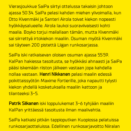
Vierasjoukkue SaiPa siirtyi ottelussa takaisin johtoon
ajassa 50:34. SaiPa pelasi kahden miehen ylivoimalla, kun
Otto Kivenmäki ja Santeri Airola toivat kiekon nopeasti
hyökkäysalueelle. Airola laukoi suoraviivaisesti kohti
maalia. Boyko torjui mailallaan tämän, mutta Kivenmäki
sai siirrettyä irtokiekon maaliin. Osuman myötä Kivenmäki
sai täyteen 200 pistettä Liigan runkosarjassa.
SaiPa iski ratkaisevan oloisen osuman ajassa 55:59.
KalPan hakiessa tasoitusta, se hyökkäsi ahnaasti ja SaiPa
pääsi iskemään riiston jälkeen vastaan jopa kahdella
nollaa vastaan.
Henri Nikkanen
pelasi maalin edessä
poikittaissyötön Maxime Fortierille, joka napautti tylysti
kiekon yhdellä kosketuksella maaliin kattoon ja
tilanteeksi 3-5.
Patrik Siikanen
iski loppulukemat 3-6 tyhjään maaliin
KalPan yrittäessä tasoitusta ilman maalivahtia.
SaiPa katkaisi pitkän tappioputken Kuopiossa pelatuissa
runkosarjaotteluissa. Edellinen runkosarjavoitto Niiralan