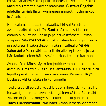
mustapaitainen SaiPa joutui kahdesti alivoimalle. SaiPa
kesti molemmat alivoimat maalivahti
Gustavs Grigalsin
johdolla. Grigalsilla oli kymmenen minuutin pelin jälkeen
jo 7 torjuntaa.
Kuin salama kirkkaalta taivaalta, iski SaiPa ottelun
avausmaalin ajassa 11:34.
Santeri Airola
riisti kiekon
omalla puolustusalueella ja pelasi välittömästi kiekon
ylöspäin.
Maxime Fortier
kuljetti kiekon hyökkäysalueelle
ja syötti sen hyökkäykseen mukaan tulleelle
Miikka
Salomäelle
. Salomäki kaarteli oikealle b-pisteelle, josta
hän laukoi kiekon häikäisevän tarkasti maalin kattoon.
Avauserä oli lähes täysin kotijoukkueen hallintaa, mutta
erätauolle mentiin kuitenkin tilanteessa 0-1. Grigalsilla oli
lopulta peräti 15 torjuntaa avauserään. Virkaveli
Talyn
Boyko
selvisi kahdeksalla torjunnalla.
Toista erää oli pelattu kuusi ja puoli minuuttia, kun SaiPa
kasvatti johdon kahteen; asialla jälleen Miikka Salomäki.
Ylivoiman jälkimainingeissa kiekko ajautui puolustaja
Teemu Kivihalmeelle
, joka latasi kovan lämärin ylärimaan.