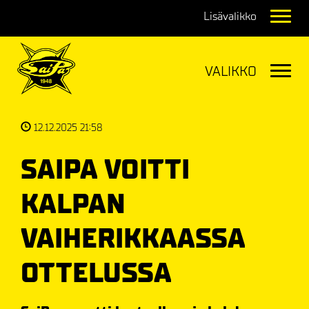
Navig
Navig
12.12.2025 21:58
SAIPA VOITTI
KALPAN
VAIHERIKKAASSA
OTTELUSSA