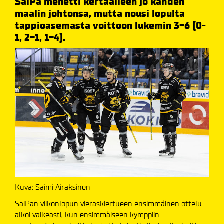
SaiPa menetti kertaalleen jo kahden
maalin johtonsa, mutta nousi lopulta
tappioasemasta voittoon lukemin 3-6 (0-
1, 2-1, 1-4).
Kuva: Saimi Airaksinen
SaiPan viikonlopun vieraskiertueen ensimmäinen ottelu
alkoi vaikeasti, kun ensimmäiseen kymppiin