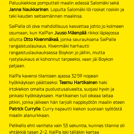
Paluukiekkoa pomputteli maalin edessä Salomäki sekä
Janne Naukkarinen
. Lopulta Salomäki löi roskat roskiin ja
teki kauden seitsemännen maalinsa.
SaiPalla oli oiva mahdollisuus kasvattaa johto jo kolmeen
osumaan, kun KalPan
Juuso Mäenpää
rikkoi läpiajossa
ollutta
Otto Kivenmäkeä
, jonka seurauksena SaiPalle
rangaistuslaukaus. Kivenmäki harhautti
rangaistuslaukauksessa Boykon jo jäihin, mutta
rystylaukaus ei kohonnut tarpeeksi, vaan jäi Boykon
patjaan.
KalPa kavensi tilanteen ajassa 32:59 nopean
hyökkäyksen päätteeksi.
Teemu Hartikainen
haki
irtokiekon omalta puolustusalueelta, suojasi hyvin ja
pinkaisi hyökkäykseen. Hartikainen tuli oikeaa laitaa
pitkin, jonka jälkeen hän tarjoili nappisyötön maalin eteen
Patrick Currylle
. Curry napautti kiekon suoraan syötöstä
maalin alanurkkaan.
Pelikello ehti vanheta vain 53 sekuntia, kunnes tilanne oli
yhtäkkiä tasan 2-2. KalPa iski tälläkin kertaa