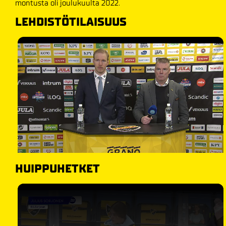
montusta oli joulukuulta 2022.
LEHDISTÖTILAISUUS
HUIPPUHETKET