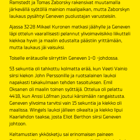
Ramstedt ja Tomas Zaborsky rakensivat muutamalla
järkevällä syötöllä mainion maalipaikan, mutta Zaborskyn
laukaus pysähtyi Geneven puolustajan varusteisiin.
Ajassa 32:28 Mikael Kuronen matkasi jäähylle ja Geneven
läpi ottelun vaarallisesti pelannut ylivoimaviisikko liikutteli
kiekkoa hyvin ja maalin edustalta päästiin yrittämään,
mutta laukaus jäi vaisuksi.
Toiselle erätauolle siirryttiin Geneven 1-0 -johdossa.
53 sekuntia oli tahkottu kolmatta erää, kun Veeti Vainio
siirsi kiekon John Perssonille ja ruotsalainen laukoi
napakasti takakulmaan tehden tasoituksen. Emil
Oksanen oli maalin toinen syöttäjä. Ottelua oli pelattu
44:18, kun Anssi Löfman joutui kärsimään rangaistusta.
Geneven ylivoima tarvitsi vain 15 sekuntia ja kiekko oli
maalissa. Wingels laukoi jälleen oikealta ja kiekko lipui
Kaarlehdon taakse, josta Eliot Berthon siirsi Geneven
johtoon.
Keltamustien ykkösketju sai erinomaisen paineen