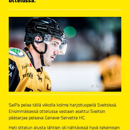
ottelussa.
SaiPa pelaa tällä viikolla kolme harjoituspeliä Sveitsissä.
Ensimmäisessä ottelussa vastaan asettui Sveitsin
pääsarjaa pelaava Geneve-Servette HC.
Heti ottelun alusta lähtien oli nähtävissä hyvä tekemisen