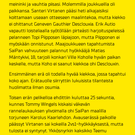
meininki ja vauhtia piisasi. Molemmilla joukkueilla oli
paikkansa. Santeri Virtanen pääsi heti alkajaisiksi
koittamaan useaan otteeseen maalintekoa, mutta kiekko
ei ohittanut Geneven Gauthier Desclouxia. Erik Autio
vapautti loisteliaalla syötöllään pirteästi harjoituspeleissä
pelanneen Topi Piipposen läpiajoon, mutta Piipponen ei
myöskään onnistunut. Maajoukkueen tapahtumista
SaiPan vahvuuteen palannut hyökkääjä Matias
Mäntykivi, 18, tarjoili konkari Ville Koholle hyvän paikan
keskelle, mutta Koho ei saanut kiekkoa ohi Desclouxin.
Ensimmäinen erä oli todella hyvää kiekkoa, jossa tapahtui
koko ajan. Erätauolle siirryttiin lukuisista tilanteista
huolimatta ilman osumia.
Toisen erän pelikelloa ehdittiin kuluttaa 25 sekuntia,
kunnes Tommy Wingels kiskaisi väkevän
rannelaukauksen ylivoimalla ohi SaiPan maalilla
torjuneen Karolus Kaarlehdon. Avauserässä paikoille
päässyt Virtanen sai kokeilla 2vs1-hyökkäyksestä, mutta
tulosta ei syntynyt. Ykkösnyrkin kaksikko Teemu