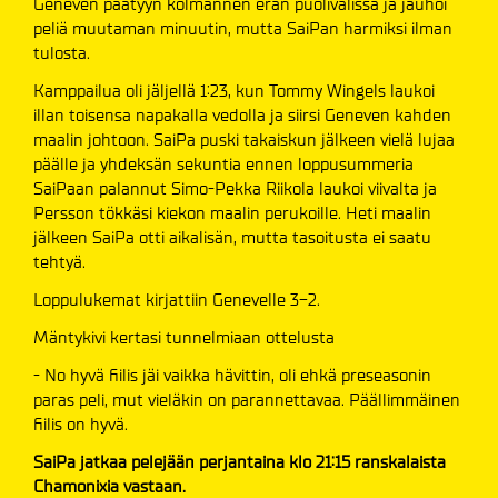
Geneven päätyyn kolmannen erän puolivälissä ja jauhoi
peliä muutaman minuutin, mutta SaiPan harmiksi ilman
tulosta.
Kamppailua oli jäljellä 1:23, kun Tommy Wingels laukoi
illan toisensa napakalla vedolla ja siirsi Geneven kahden
maalin johtoon. SaiPa puski takaiskun jälkeen vielä lujaa
päälle ja yhdeksän sekuntia ennen loppusummeria
SaiPaan palannut Simo-Pekka Riikola laukoi viivalta ja
Persson tökkäsi kiekon maalin perukoille. Heti maalin
jälkeen SaiPa otti aikalisän, mutta tasoitusta ei saatu
tehtyä.
Loppulukemat kirjattiin Genevelle 3-2.
Mäntykivi kertasi tunnelmiaan ottelusta
- No hyvä fiilis jäi vaikka hävittin, oli ehkä preseasonin
paras peli, mut vieläkin on parannettavaa. Päällimmäinen
fiilis on hyvä.
SaiPa jatkaa pelejään perjantaina klo 21:15 ranskalaista
Chamonixia vastaan.