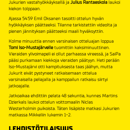
Jukurien vastahyökkäyksellä ja
Julius Rantaeskola
laukoi
kiekon tolppaan.
Ajassa 54:59 Emil Oksanen
tasoitti ottelun hyvän
hyökkäyksen päätteeksi. Tilanne tarkistettiin videolta ja
pienen jännityksen päätteeksi maali hyväksyttiin.
Kolme minuuttia ennen varsinaisen otteluajan loppua
Tomi Iso-Mustajärvelle
tuomittiin kaksiminuuttinen.
Vieraiden ylivoimapeli ei ollut parhaassa vireessä, ja SaiPa
pääsi purkamaan kiekkoja vieraiden päätyyn. Heti perään
Iso-Mustajärvi otti kampituksesta taas jäähyn, mutta
Jukurit eivät pystyneet ratkaisemaan ottelua
varsinaisella peliajalla ja kamppailun ratkaisu siirtyi
jatkoajalle.
Jatkoaikaa ehdittiin pelata 48 sekuntia, kunnes Martins
Dzierkals laukoi ottelun voittomaalin Niclas
Westerholmin puikoista. Täten lisäpiste matkasi Jukurien
matkassa Mikkeliin lukemin 1-2.
LEHDISTÖTILAISUUS