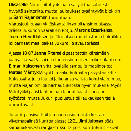
Oksaselle
. Nuori laitahyökkääjä sai yrittää kahdesti
hyvältä sektorilta, mutta laukaukset pysähtyivät blokkiin
ja
Sami Rajaniemen
torjuntaan.
Vierasjoukkueen ykköskentällinen oli ensimmäisessä
erässä Jukurien vaarallisin ketju.
Martins Dzierkalsin
,
Teemu Henritiuksen
ja Piitulaisen muodostama kolmikko
loi parhaat maalipaikat Jukureille avauserässä.
Ajassa 10:07
Janne Ritamäki
passitettiin kärsimään
jäähyä, ja SaiPa sai ottelun ensimmäisen erikoistilanteen.
Elmeri Kaksonen
yritti ovelalla tempulla maalintekoa.
Matias Mäntykivi
syötti maalin kulmalla päivystäneelle
Kaksoselle, joka laukoi jalkojensa välistä kohti yläkulmaa,
mutta Rajaniemi oli harhautuksessa hyvin mukana. Myös
Mäntykivi pääsi laukomaan laadukkaasti suoraan
syötöstä, mutta Jukuri-puolustus oli laukauksen tiellä
uhrautuvasti.
Jukurit pääsivät koittamaan ensimmäistä kertaa
ylivoimapelinsä kuntoa ajassa 12:21.
Jimi Jalonen
pääsi
samanaikaisesti rangaistukselta pois, kun Jukurit iskivät