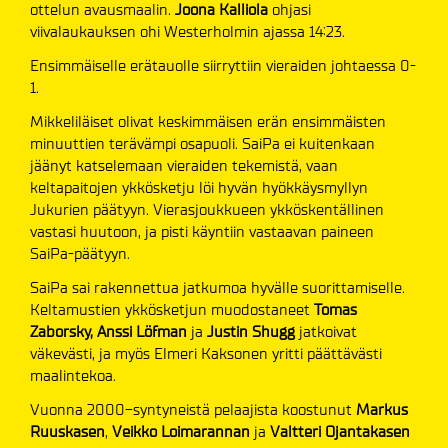
ottelun avausmaalin.
Joona Kalliola
ohjasi
viivalaukauksen ohi Westerholmin ajassa 14:23.
Ensimmäiselle erätauolle siirryttiin vieraiden johtaessa 0-
1.
Mikkeliläiset olivat keskimmäisen erän ensimmäisten
minuuttien terävämpi osapuoli. SaiPa ei kuitenkaan
jäänyt katselemaan vieraiden tekemistä, vaan
keltapaitojen ykkösketju löi hyvän hyökkäysmyllyn
Jukurien päätyyn. Vierasjoukkueen ykköskentällinen
vastasi huutoon, ja pisti käyntiin vastaavan paineen
SaiPa-päätyyn.
SaiPa sai rakennettua jatkumoa hyvälle suorittamiselle.
Keltamustien ykkösketjun muodostaneet
Tomas
Zaborsky, Anssi Löfman
ja
Justin Shugg
jatkoivat
väkevästi, ja myös Elmeri Kaksonen yritti päättävästi
maalintekoa.
Vuonna 2000-syntyneistä pelaajista koostunut
Markus
Ruuskasen
,
Veikko Loimarannan
ja
Valtteri Ojantakasen