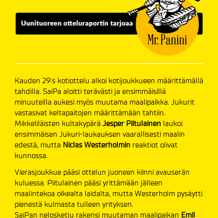
Kauden 29:s kotiottelu alkoi kotijoukkueen määrittämällä
tahdilla. SaiPa aloitti terävästi ja ensimmäisillä
minuuteilla aukesi myös muutama maalipaikka. Jukurit
vastasivat keltapaitojen määrittämään tahtiin.
Mikkeliläisten kultakypärä
Jesper Piitulainen
laukoi
ensimmäisen Jukuri-laukauksen vaarallisesti maalin
edestä, mutta
Niclas Westerholmin
reaktiot olivat
kunnossa.
Vierasjoukkue pääsi ottelun juoneen kiinni avauserän
kuluessa. Piitulainen pääsi yrittämään jälleen
maalintekoa oikealta laidalta, mutta Westerholm pysäytti
pienestä kulmasta tulleen yrityksen.
SaiPan nelosketju rakensi muutaman maalipaikan
Emil