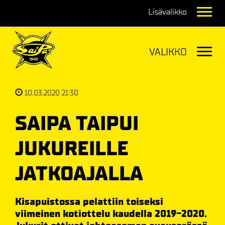
Navig
Navig
10.03.2020 21:30
SAIPA TAIPUI
JUKUREILLE
JATKOAJALLA
Kisapuistossa pelattiin toiseksi
viimeinen kotiottelu kaudella 2019-2020.