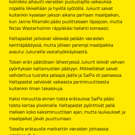
kolmikko aiheutti vieraiden puolustajille vaikeuksia
nopeilla liikkeillään ja hyvillä syötöillä. Jukurit saivat
kuitenkin kyseisen jakson aikana parhaan maalipaikan,
kun Janne Ritamäki pääsi puolittaiseen läpiajoon, mutta
Niclas Westerholmin räpyläkäsi heilahti komeasti.
Keltapaidat jatkoivat väkevää peliään vieraiden
kenttäpäädyssä, mutta jälleen parempi maalipaikka
avautui Jukureille vastahyökkäyksestä.
Toisen erän päätöksen lähestyessä Jukurit iskivät vahvan
pyörityksen keltamustien päätyyn. Mikkeliläiset saivat
vaihdettua tuoreita pelaajia jäälle ja SaiPa oli paineessa.
Keltapaidat selvisivät vaikeasta pariminuuttisesta
kuitenkin ilman takaiskuja.
Kaksi minuuttia ennen toista erätaukoa SaiPa pääsi
toista kertaa ylivoimalle. Keltapaidat pyörittivät peliä
melkein koko kaksiminuuttisen ajan, mutta laukaukset ja
maalipaikat jäivät puuttumaan.
Toiselle erätauolle matkattiin vieraiden johtaessa