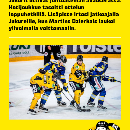
Jukurit ottivat johtoaseman avauserässä.
Kotijoukkue tasoitti ottelun
loppuhetkillä. Lisäpiste irtosi jatkoajalla
Jukureille, kun Martins Dzierkals laukoi
ylivoimalla voittomaalin.