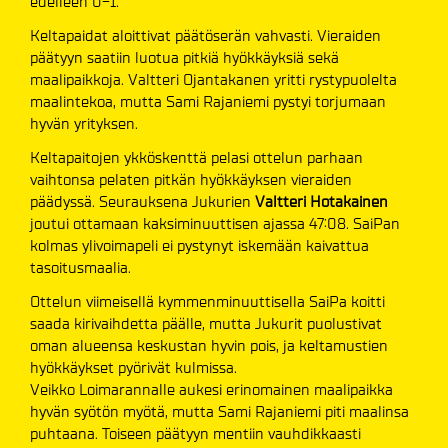
edelleen 0-1.
Keltapaidat aloittivat päätöserän vahvasti. Vieraiden
päätyyn saatiin luotua pitkiä hyökkäyksiä sekä
maalipaikkoja. Valtteri Ojantakanen yritti rystypuolelta
maalintekoa, mutta Sami Rajaniemi pystyi torjumaan
hyvän yrityksen.
Keltapaitojen ykköskenttä pelasi ottelun parhaan
vaihtonsa pelaten pitkän hyökkäyksen vieraiden
päädyssä. Seurauksena Jukurien
Valtteri Hotakainen
joutui ottamaan kaksiminuuttisen ajassa 47:08. SaiPan
kolmas ylivoimapeli ei pystynyt iskemään kaivattua
tasoitusmaalia.
Ottelun viimeisellä kymmenminuuttisella SaiPa koitti
saada kirivaihdetta päälle, mutta Jukurit puolustivat
oman alueensa keskustan hyvin pois, ja keltamustien
hyökkäykset pyörivät kulmissa.
Veikko Loimarannalle aukesi erinomainen maalipaikka
hyvän syötön myötä, mutta Sami Rajaniemi piti maalinsa
puhtaana. Toiseen päätyyn mentiin vauhdikkaasti