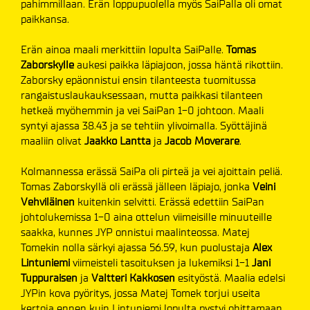
pahimmillaan. Erän loppupuolella myös SaiPalla oli omat
paikkansa.
Erän ainoa maali merkittiin lopulta SaiPalle.
Tomas
Zaborskylle
aukesi paikka läpiajoon, jossa häntä rikottiin.
Zaborsky epäonnistui ensin tilanteesta tuomitussa
rangaistuslaukauksessaan, mutta paikkasi tilanteen
hetkeä myöhemmin ja vei SaiPan 1-0 johtoon. Maali
syntyi ajassa 38.43 ja se tehtiin ylivoimalla. Syöttäjinä
maaliin olivat
Jaakko Lantta
ja
Jacob Moverare
.
Kolmannessa erässä SaiPa oli pirteä ja vei ajoittain peliä.
Tomas Zaborskyllä oli erässä jälleen läpiajo, jonka
Veini
Vehviläinen
kuitenkin selvitti. Erässä edettiin SaiPan
johtolukemissa 1-0 aina ottelun viimeisille minuuteille
saakka, kunnes JYP onnistui maalinteossa. Matej
Tomekin nolla särkyi ajassa 56.59, kun puolustaja
Alex
Lintuniemi
viimeisteli tasoituksen ja lukemiksi 1-1
Jani
Tuppuraisen
ja
Valtteri Kakkosen
esityöstä. Maalia edelsi
JYPin kova pyöritys, jossa Matej Tomek torjui useita
kertoja ennen kuin Lintuniemi lopulta pystyi ohittamaan