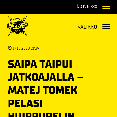
Navig
Navig
17.10.2020 21:39
SAIPA TAIPUI
JATKOAJALLA –
MATEJ TOMEK
PELASI
HUIPPUPELIN