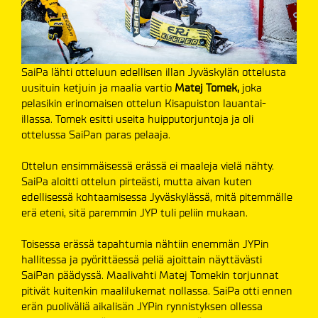
SaiPa lähti otteluun edellisen illan Jyväskylän ottelusta
uusituin ketjuin ja maalia vartio
Matej Tomek,
joka
pelasikin erinomaisen ottelun Kisapuiston lauantai-
illassa. Tomek esitti useita huipputorjuntoja ja oli
ottelussa SaiPan paras pelaaja.
Ottelun ensimmäisessä erässä ei maaleja vielä nähty.
SaiPa aloitti ottelun pirteästi, mutta aivan kuten
edellisessä kohtaamisessa Jyväskylässä, mitä pitemmälle
erä eteni, sitä paremmin JYP tuli peliin mukaan.
Toisessa erässä tapahtumia nähtiin enemmän JYPin
hallitessa ja pyörittäessä peliä ajoittain näyttävästi
SaiPan päädyssä. Maalivahti Matej Tomekin torjunnat
pitivät kuitenkin maalilukemat nollassa. SaiPa otti ennen
erän puoliväliä aikalisän JYPin rynnistyksen ollessa