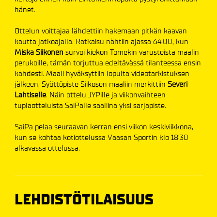
hänet.
Ottelun voittajaa lähdettiin hakemaan pitkän kaavan
kautta jatkoajalla. Ratkaisu nähtiin ajassa 64.00, kun
Miska Siikonen
survoi kiekon Tomekin varusteista maalin
perukoille, tämän torjuttua edeltävässä tilanteessa ensin
kahdesti. Maali hyväksyttiin lopulta videotarkistuksen
jälkeen. Syöttöpiste Siikosen maaliin merkittiin
Severi
Lahtiselle
. Näin ottelu JYPille ja viikonvaihteen
tuplaotteluista SaiPalle saaliina yksi sarjapiste.
SaiPa pelaa seuraavan kerran ensi viikon keskiviikkona,
kun se kohtaa kotiottelussa Vaasan Sportin klo 18:30
alkavassa ottelussa.
LEHDISTÖTILAISUUS