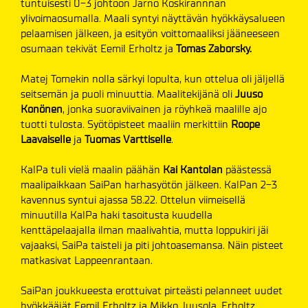
tuntuisesti 0-3 johtoon Jarno Koskirannnan
ylivoimaosumalla. Maali syntyi näyttävän hyökkäysalueen
pelaamisen jälkeen, ja esityön voittomaaliksi jääneeseen
osumaan tekivät Eemil Erholtz ja
Tomas Zaborsky.
Matej Tomekin nolla särkyi lopulta, kun ottelua oli jäljellä
seitsemän ja puoli minuuttia. Maalitekijänä oli
Juuso
Konönen
, jonka suoraviivainen ja röyhkeä maalille ajo
tuotti tulosta. Syötöpisteet maaliin merkittiin
Roope
Laavaiselle
ja
Tuomas Varttiselle
.
KalPa tuli vielä maalin päähän
Kai Kantolan
päästessä
maalipaikkaan SaiPan harhasyötön jälkeen. KalPan 2-3
kavennus syntui ajassa 58.22. Ottelun viimeisellä
minuutilla KalPa haki tasoitusta kuudella
kenttäpelaajalla ilman maalivahtia, mutta loppukiri jäi
vajaaksi, SaiPa taisteli ja piti johtoasemansa. Näin pisteet
matkasivat Lappeenrantaan.
SaiPan joukkueesta erottuivat pirteästi pelanneet uudet
hyökkääjät Eemil Erholtz ja Mikko Juusola. Erholtz