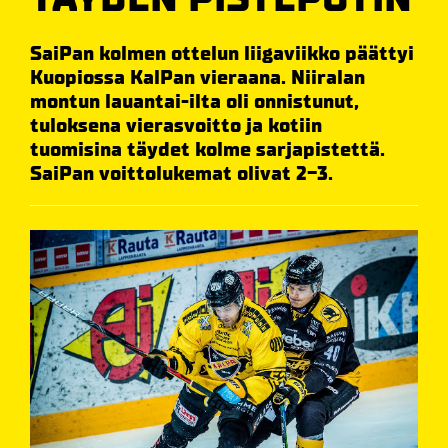
SaiPan kolmen ottelun liigaviikko päättyi
Kuopiossa KalPan vieraana. Niiralan
montun lauantai-ilta oli onnistunut,
tuloksena vierasvoitto ja kotiin
tuomisina täydet kolme sarjapistettä.
SaiPan voittolukemat olivat 2-3.