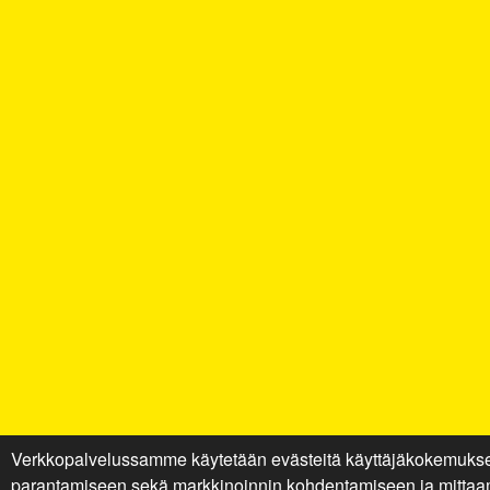
Verkkopalvelussamme käytetään evästeitä käyttäjäkokemuks
parantamiseen sekä markkinoinnin kohdentamiseen ja mittaa