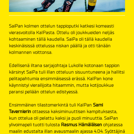
SaiPan kolmen ottelun tappioputki katkesi komeasti
vierasvoitolla KalPasta. Ottelu oli joukkueiden neljäs
kohtaaminen tällä kaudella. SaiPa oli tällä kaudella
keskinäisissä ottelussa niskan päällä ja otti tänään
kolmannen voittonsa.
Edellisenä iltana sarjajohtaja Lukolle kotonaan tappion
kärsinyt SaiPa tuli illan otteluun sisuuntuneena ja hallitsi
pelitapahtumia ensimmäisessä erässä. KalPan kone
käynnistyi vierailijoita hitaammin, mutta kotijoukkue
paransi peliään ottelun edistyessä.
Ensimmäinen tilastomerkintä tuli KalPan
Sami
Tavernierin
ottaessa kaksiminuuttisen kampituksesta,
kun ottelua oli pelattu kaksi ja puoli minuuttia. SaiPan
ylivoimapeli tuotti tulosta
Rasmus Hämäläisen
ohjatessa
maalin edustalta illan avausmaalin ajassa 4.04. Syöttäjinä