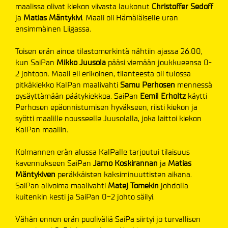
maalissa olivat kiekon viivasta laukonut
Christoffer Sedoff
ja
Matias Mäntykivi
. Maali oli Hämäläiselle uran
ensimmäinen Liigassa.
Toisen erän ainoa tilastomerkintä nähtiin ajassa 26.00,
kun SaiPan
Mikko Juusola
pääsi viemään joukkueensa 0-
2 johtoon. Maali eli erikoinen, tilanteesta oli tulossa
pitkäkiekko KalPan maalivahti
Samu Perhosen
mennessä
pysäyttämään päätykiekkoa. SaiPan
Eemil Erholtz
käytti
Perhosen epäonnistumisen hyväkseen, riisti kiekon ja
syötti maalille nousseelle Juusolalla, joka laittoi kiekon
KalPan maaliin.
Kolmannen erän alussa KalPalle tarjoutui tilaisuus
kavennukseen SaiPan
Jarno Koskirannan
ja
Matias
Mäntykiven
peräkkäisten kaksiminuuttisten aikana.
SaiPan alivoima maalivahti
Matej Tomekin
johdolla
kuitenkin kesti ja SaiPan 0-2 johto säilyi.
Vähän ennen erän puoliväliä SaiPa siirtyi jo turvallisen