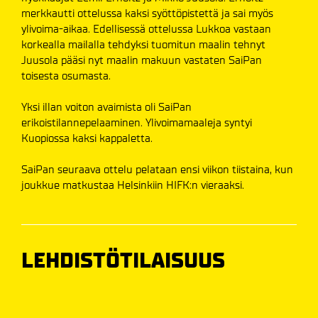
merkkautti ottelussa kaksi syöttöpistettä ja sai myös
ylivoima-aikaa. Edellisessä ottelussa Lukkoa vastaan
korkealla mailalla tehdyksi tuomitun maalin tehnyt
Juusola pääsi nyt maalin makuun vastaten SaiPan
toisesta osumasta.
Yksi illan voiton avaimista oli SaiPan
erikoistilannepelaaminen. Ylivoimamaaleja syntyi
Kuopiossa kaksi kappaletta.
SaiPan seuraava ottelu pelataan ensi viikon tiistaina, kun
joukkue matkustaa Helsinkiin HIFK:n vieraaksi.
LEHDISTÖTILAISUUS