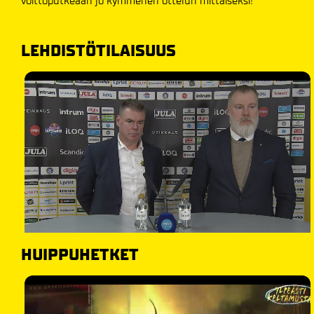
voittoputkeaan jo kymmenen ottelun mittaiseksi!
LEHDISTÖTILAISUUS
HUIPPUHETKET