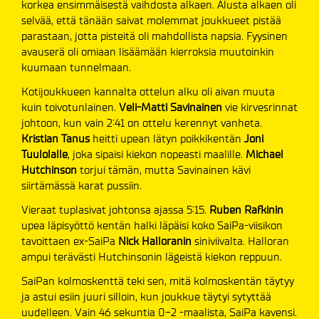
korkea ensimmäisestä vaihdosta alkaen. Alusta alkaen oli
selvää, että tänään saivat molemmat joukkueet pistää
parastaan, jotta pisteitä oli mahdollista napsia. Fyysinen
avauserä oli omiaan lisäämään kierroksia muutoinkin
kuumaan tunnelmaan.
Kotijoukkueen kannalta ottelun alku oli aivan muuta
kuin toivotunlainen.
Veli-Matti Savinainen
vie kirvesrinnat
johtoon, kun vain 2:41 on ottelu kerennyt vanheta.
Kristian Tanus
heitti upean lätyn poikkikentän
Joni
Tuulolalle
, joka sipaisi kiekon nopeasti maalille.
Michael
Hutchinson
torjui tämän, mutta Savinainen kävi
siirtämässä karat pussiin.
Vieraat tuplasivat johtonsa ajassa 5:15.
Ruben Rafkinin
upea läpisyöttö kentän halki läpäisi koko SaiPa-viisikon
tavoittaen ex-SaiPa
Nick Halloranin
siniviivalta. Halloran
ampui terävästi Hutchinsonin lägeistä kiekon reppuun.
SaiPan kolmoskenttä teki sen, mitä kolmoskentän täytyy
ja astui esiin juuri silloin, kun joukkue täytyi sytyttää
uudelleen. Vain 46 sekuntia 0-2 -maalista, SaiPa kavensi.