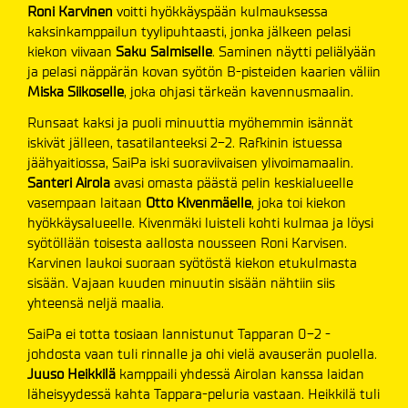
Roni Karvinen
voitti hyökkäyspään kulmauksessa
kaksinkamppailun tyylipuhtaasti, jonka jälkeen pelasi
kiekon viivaan
Saku Salmiselle
. Saminen näytti peliälyään
ja pelasi näppärän kovan syötön B-pisteiden kaarien väliin
Miska Siikoselle
, joka ohjasi tärkeän kavennusmaalin.
Runsaat kaksi ja puoli minuuttia myöhemmin isännät
iskivät jälleen, tasatilanteeksi 2-2. Rafkinin istuessa
jäähyaitiossa, SaiPa iski suoraviivaisen ylivoimamaalin.
Santeri Airola
avasi omasta päästä pelin keskialueelle
vasempaan laitaan
Otto Kivenmäelle
, joka toi kiekon
hyökkäysalueelle. Kivenmäki luisteli kohti kulmaa ja löysi
syötöllään toisesta aallosta nousseen Roni Karvisen.
Karvinen laukoi suoraan syötöstä kiekon etukulmasta
sisään. Vajaan kuuden minuutin sisään nähtiin siis
yhteensä neljä maalia.
SaiPa ei totta tosiaan lannistunut Tapparan 0-2 -
johdosta vaan tuli rinnalle ja ohi vielä avauserän puolella.
Juuso Heikkilä
kamppaili yhdessä Airolan kanssa laidan
läheisyydessä kahta Tappara-peluria vastaan. Heikkilä tuli