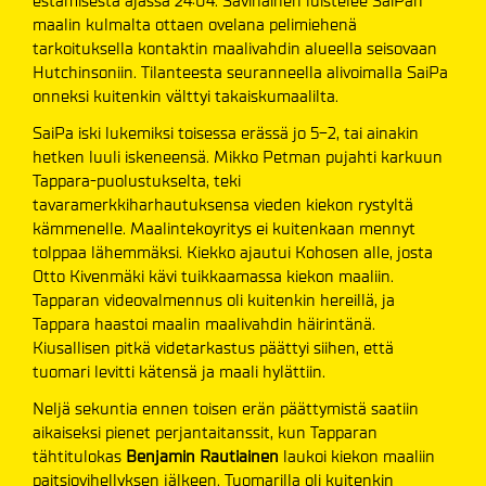
estämisestä ajassa 24:04. Savinainen luistelee SaiPan
maalin kulmalta ottaen ovelana pelimiehenä
tarkoituksella kontaktin maalivahdin alueella seisovaan
Hutchinsoniin. Tilanteesta seuranneella alivoimalla SaiPa
onneksi kuitenkin välttyi takaiskumaalilta.
SaiPa iski lukemiksi toisessa erässä jo 5-2, tai ainakin
hetken luuli iskeneensä. Mikko Petman pujahti karkuun
Tappara-puolustukselta, teki
tavaramerkkiharhautuksensa vieden kiekon rystyltä
kämmenelle. Maalintekoyritys ei kuitenkaan mennyt
tolppaa lähemmäksi. Kiekko ajautui Kohosen alle, josta
Otto Kivenmäki kävi tuikkaamassa kiekon maaliin.
Tapparan videovalmennus oli kuitenkin hereillä, ja
Tappara haastoi maalin maalivahdin häirintänä.
Kiusallisen pitkä videtarkastus päättyi siihen, että
tuomari levitti kätensä ja maali hylättiin.
Neljä sekuntia ennen toisen erän päättymistä saatiin
aikaiseksi pienet perjantaitanssit, kun Tapparan
tähtitulokas
Benjamin Rautiainen
laukoi kiekon maaliin
paitsiovihellyksen jälkeen. Tuomarilla oli kuitenkin