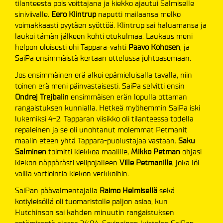
tilanteesta pois voittajana ja kiekko ajautui Salmiselle
siniviivalle.
Eero Klintrup
naputti mailaansa melko
voimakkaasti pyytäen syöttöä. Klintrup sai haluamansa ja
laukoi tämän jälkeen kohti etukulmaa. Laukaus meni
helpon oloisesti ohi Tappara-vahti
Paavo Kohosen
, ja
SaiPa ensimmäistä kertaan ottelussa johtoasemaan.
Jos ensimmäinen erä alkoi epämieluisalla tavalla, niin
toinen erä meni päinvastaisesti. SaiPa selvitti ensin
Ondrej Trejbalin
ensimmäisen erän lopulla ottaman
rangaistuksen kunnialla. Hetkeä myöhemmin SaiPa iski
lukemiksi 4-2. Tapparan viisikko oli tilanteessa todella
repaleinen ja se oli unohtanut molemmat Petmanit
maalin eteen yhtä Tappara-puolustajaa vastaan.
Saku
Salminen
toimitti kiekkoa maalille,
Mikko Petman
ohjasi
kiekon näppärästi velipojalleen
Ville Petmanille
, joka löi
vailla vartiointia kiekon verkkoihin.
SaiPan päävalmentajalla
Raimo Helmisellä
sekä
kotiyleisöllä oli tuomaristolle paljon asiaa, kun
Hutchinson sai kahden minuutin rangaistuksen