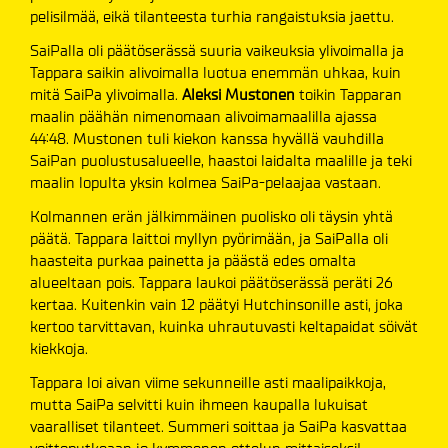
pelisilmää, eikä tilanteesta turhia rangaistuksia jaettu.
SaiPalla oli päätöserässä suuria vaikeuksia ylivoimalla ja
Tappara saikin alivoimalla luotua enemmän uhkaa, kuin
mitä SaiPa ylivoimalla.
Aleksi Mustonen
toikin Tapparan
maalin päähän nimenomaan alivoimamaalilla ajassa
44:48. Mustonen tuli kiekon kanssa hyvällä vauhdilla
SaiPan puolustusalueelle, haastoi laidalta maalille ja teki
maalin lopulta yksin kolmea SaiPa-pelaajaa vastaan.
Kolmannen erän jälkimmäinen puolisko oli täysin yhtä
päätä. Tappara laittoi myllyn pyörimään, ja SaiPalla oli
haasteita purkaa painetta ja päästä edes omalta
alueeltaan pois. Tappara laukoi päätöserässä peräti 26
kertaa. Kuitenkin vain 12 päätyi Hutchinsonille asti, joka
kertoo tarvittavan, kuinka uhrautuvasti keltapaidat söivät
kiekkoja.
Tappara loi aivan viime sekunneille asti maalipaikkoja,
mutta SaiPa selvitti kuin ihmeen kaupalla lukuisat
vaaralliset tilanteet. Summeri soittaa ja SaiPa kasvattaa