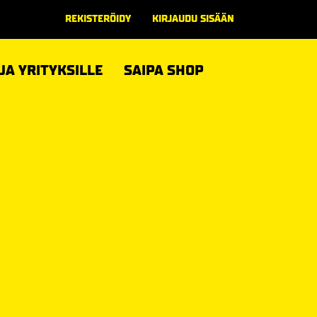
REKISTERÖIDY
KIRJAUDU SISÄÄN
 JA YRITYKSILLE
SAIPA SHOP