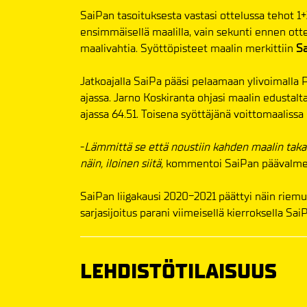
SaiPan tasoituksesta vastasi ottelussa tehot 1+
ensimmäisellä maalilla, vain sekunti ennen otte
maalivahtia. Syöttöpisteet maalin merkittiin
S
Jatkoajalla SaiPa pääsi pelaamaan ylivoimalla
ajassa. Jarno Koskiranta ohjasi maalin edusta
ajassa 64.51. Toisena syöttäjänä voittomaalissa
-
Lämmittä se että noustiin kahden maalin takaa
näin, iloinen siitä,
kommentoi SaiPan päävalme
SaiPan liigakausi 2020-2021 päättyi näin riem
sarjasijoitus parani viimeisellä kierroksella Sa
LEHDISTÖTILAISUUS