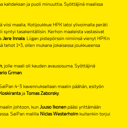
aa kahdeksan ja puoli minuuttia. Syöttäjinä maalissa
 viisi maalia. Kotijoukkue HPK latoi ylivoimalla peräti
 syntyi tasakentällisin. Kerhon maaleista vastasivat
a
Jere Innala
. Liigan pistepörssin nimiinsä vienyt HPK:n
ssä tehot 1+3, ollen mukana jokaisessa joukkueensa
n
, jolle maali oli kauden avausosuma. Syöttäjinä
rio Grman
.
SaiPan 4-3 kavennuksellaan maalin päähän, esityön
Koskiranta
ja
Tomas Zaborsky
.
 maalin johtoon, kun
Juuso Ikonen
pääsi yrittämään
essa. SaiPan malilla
Niclas Westerholm
kuitenkin torjui