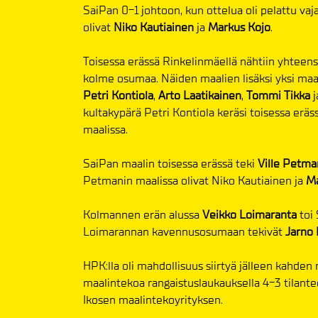
SaiPan 0-1 johtoon, kun ottelua oli pelattu vaj
olivat
Niko Kautiainen
ja
Markus Kojo
.
Toisessa erässä Rinkelinmäellä nähtiin yhteensä
kolme osumaa. Näiden maalien lisäksi yksi maali
Petri Kontiola
,
Arto Laatikainen
,
Tommi Tikka
j
kultakypärä Petri Kontiola keräsi toisessa erä
maalissa.
SaiPan maalin toisessa erässä teki
Ville Petma
Petmanin maalissa olivat Niko Kautiainen ja
Ma
Kolmannen erän alussa
Veikko Loimaranta
toi 
Loimarannan kavennusosumaan tekivät
Jarno 
HPK:lla oli mahdollisuus siirtyä jälleen kahden
maalintekoa rangaistuslaukauksella 4-3 tilante
Ikosen maalintekoyrityksen.