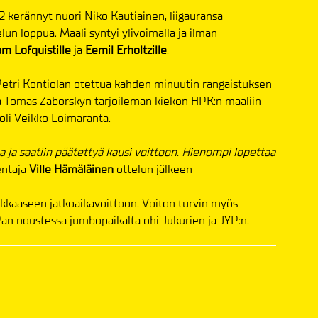
2 kerännyt nuori Niko Kautiainen, liigauransa
lun loppua. Maali syntyi ylivoimalla ja ilman
am
Lofquistille
ja
Eemil Erholtzille
.
 Petri Kontiolan otettua kahden minuutin rangaistuksen
lta Tomas Zaborskyn tarjoileman kiekon HPK:n maaliin
 oli Veikko Loimaranta.
 ja saatiin päätettyä kausi voittoon. Hienompi lopettaa
ntaja
Ville Hämäläinen
ottelun jälkeen
ukkaaseen jatkoaikavoittoon. Voiton turvin myös
iPan noustessa jumbopaikalta ohi Jukurien ja JYP:n.