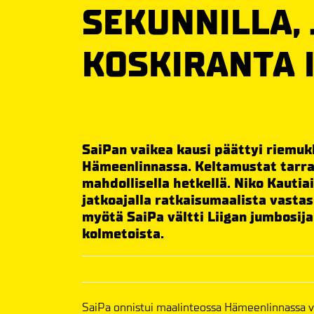
SEKUNNILLA,
KOSKIRANTA 
SaiPan vaikea kausi päättyi riemuk
Hämeenlinnassa. Keltamustat tarrasi
mahdollisella hetkellä. Niko Kautia
jatkoajalla ratkaisumaalista vastas
myötä SaiPa vältti Liigan jumbosijan
kolmetoista.
SaiPa onnistui maalinteossa Hämeenlinnassa v