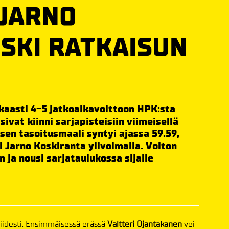
 JARNO
ISKI RATKAISUN
kaasti 4-5 jatkoaikavoittoon HPK:sta
vat kiinni sarjapisteisiin viimeisellä
isen tasoitusmaali syntyi ajassa 59.59,
i Jarno Koskiranta ylivoimalla. Voiton
 ja nousi sarjataulukossa sijalle
iidesti. Ensimmäisessä erässä
Valtteri Ojantakanen
vei