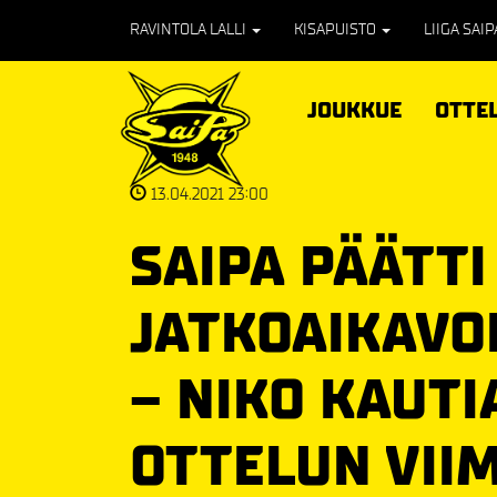
RAVINTOLA LALLI
KISAPUISTO
LIIGA SAI
JOUKKUE
OTTE
13.04.2021 23:00
SAIPA PÄÄTT
JATKOAIKAVO
– NIKO KAUTI
OTTELUN VII