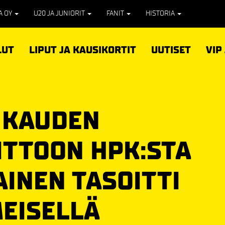
PA OY
U20 JA JUNIORIT
FANIT
HISTORIA
LUT
LIPUT JA KAUSIKORTIT
UUTISET
VIP
I KAUDEN
ITTOON HPK:STA
AINEN TASOITTI
MEISELLÄ