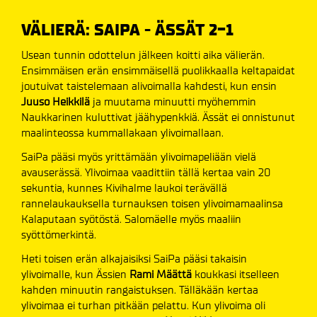
VÄLIERÄ: SAIPA - ÄSSÄT 2-1
Usean tunnin odottelun jälkeen koitti aika välierän.
Ensimmäisen erän ensimmäisellä puolikkaalla keltapaidat
joutuivat taistelemaan alivoimalla kahdesti, kun ensin
Juuso Heikkilä
ja muutama minuutti myöhemmin
Naukkarinen kuluttivat jäähypenkkiä. Ässät ei onnistunut
maalinteossa kummallakaan ylivoimallaan.
SaiPa pääsi myös yrittämään ylivoimapeliään vielä
avauserässä. Ylivoimaa vaadittiin tällä kertaa vain 20
sekuntia, kunnes Kivihalme laukoi terävällä
rannelaukauksella turnauksen toisen ylivoimamaalinsa
Kalaputaan syötöstä. Salomäelle myös maaliin
syöttömerkintä.
Heti toisen erän alkajaisiksi SaiPa pääsi takaisin
ylivoimalle, kun Ässien
Rami Määttä
koukkasi itselleen
kahden minuutin rangaistuksen. Tälläkään kertaa
ylivoimaa ei turhan pitkään pelattu. Kun ylivoima oli