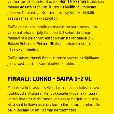
vanhentunut 45 sekuntia, iski
Henri Nikkanen
irtokiekon
maalin edestä reppuun
Juuso Heikkilän
laukauksen
jälkeen. Puolustaja Kramer antoi syötön Heikkilälle
saaden maaliin kakkossyötön.
SaiPa päästi ensimmäisen maalin turnauksessa, kun
välieräottelua oli jäljellä enää 0,3 sekuntia. Ilman
maalivahtia pelannut Ässät kavensi tilanteeksi 2–1.
Balazs Sebok
löi
Petteri Riihisen
laukauksesta tulleen
irtokiekon maaliin.
SaiPa selvitti tiensä finaaliin toista vuotta peräjälkeen,
jossa vastaan tuli isäntäjoukkue Lukko.
FINAALI: LUKKO - SAIPA 1-2 VL
Finaalissa kohtasivat selvästi turnauksen kaksi parasta
joukkuetta. Molemmilla joukkueilla ylivoimakin toimi
varsin hyvin jo varhaisessa vaiheessa harjoituskautta.
Siitä saatiin ikävä osoitus, kun reilun kuuden minuutin
pelin jälkeen Brian Kramerille tuomittiin