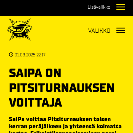
Navig
Navig
01.08.2025 22:17
SAIPA ON
PITSITURNAUKSEN
VOITTAJA
SaiPa voittaa Pitsiturnauksen toisen
kerran peräjälkeen ja yhteensä kolmatta