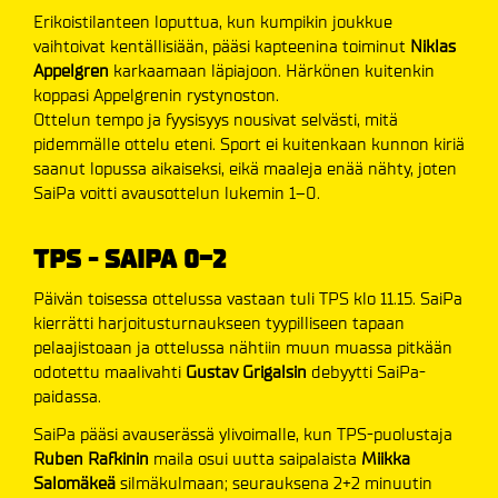
Erikoistilanteen loputtua, kun kumpikin joukkue
vaihtoivat kentällisiään, pääsi kapteenina toiminut
Niklas
Appelgren
karkaamaan läpiajoon. Härkönen kuitenkin
koppasi Appelgrenin rystynoston.
Ottelun tempo ja fyysisyys nousivat selvästi, mitä
pidemmälle ottelu eteni. Sport ei kuitenkaan kunnon kiriä
saanut lopussa aikaiseksi, eikä maaleja enää nähty, joten
SaiPa voitti avausottelun lukemin 1–0.
TPS - SAIPA 0-2
Päivän toisessa ottelussa vastaan tuli TPS klo 11.15. SaiPa
kierrätti harjoitusturnaukseen tyypilliseen tapaan
pelaajistoaan ja ottelussa nähtiin muun muassa pitkään
odotettu maalivahti
Gustav Grigalsin
debyytti SaiPa-
paidassa.
SaiPa pääsi avauserässä ylivoimalle, kun TPS-puolustaja
Ruben Rafkinin
maila osui uutta saipalaista
Miikka
Salomäkeä
silmäkulmaan; seurauksena 2+2 minuutin