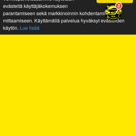
evästeitä käyttäjäkokemuksen
parantamiseen sekä markkinoinnin kohdentamiseen ja
mittaamiseen. Käyttämällä palvelua hyväksyt evästeiden
käytön.
Lue lisää