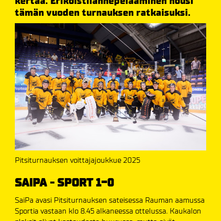
kertaa. Erikoistilannepelaaminen nousi
tämän vuoden turnauksen ratkaisuksi.
Pitsiturnauksen voittajajoukkue 2025
SAIPA - SPORT 1-0
SaiPa avasi Pitsiturnauksen sateisessa Rauman aamussa
Sportia vastaan klo 8.45 alkaneessa ottelussa. Kaukalon