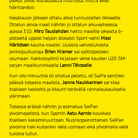
pleksit olivat kosteudesta huurussa, mutta eivät
häiritsevästi.
Kesätauon jälkeen ottelu alkoi tunnustellen liikkeelle.
Ottelun ainoa maali nähtiin jo ottelun alkuvaiheessa
ajassa 3:10.
Miro Tauslahden
heitto maalille oikealta b-
pisteeltä upposi helpon oloisesti Sport-vahti
Masi
Härkösen
kautta maaliin. Uusista vahvistuksista
jenkkipuolustaja
Brian Kramer
sai syöttöpisteen
osumaan. Kakkossyöttö kirjataan viime kauden U20 SM-
sarjan maalikuninkaalle
Lenni Tiihoselle
.
Kun viisi minuuttia oli ottelua pelattu, oli SaiPa senttien
päässä toisesta maalista.
Janne Naukkarinen
sai tilaa
itselleen keskeltä ja kilautti terävällä rannelaukauksella
ylärimaan.
Toisessa erässä nähtiin jo esimakua SaiPan
ylivoimapelistä, kun Sportin
Aatu Aarnio
koukkasi
itselleen kaksiminuuttisen. Nuorisopainotteinen SaiPan
ylivoima haki kuitenkin vielä uomiaan eikä ylivoimalla vielä
tulosta tullut.