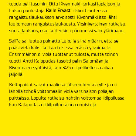
tuoda peli tasoihin. Otto Kivenmäki karkasi läpiajoon ja
Lukon puolustaja
Kalle Ervasti
rikkoi tilanteessa
rangaistuslaukauksen arvoisesti. Kivenmäki itse lähti
laukomaan rangaistuslaukausta. Yksinkertainen ratkaisu,
suora laukaus, osui kuitenkin epäonneksi vain ylärimaan.
SaiPa sai luotua painetta Lukolle siinä määrin, että se
pääsi vielä kaksi kertaa toisessa erässä ylivoimalle.
Ensimmäinen ei vielä tuottanut tulosta, mutta toinen
tuotti. Antti Kalapudas tasoitti pelin Salomäen ja
Kivenmäen syötöistä, kun 3:25 oli pelikellossa aikaa
jäljellä.
Keltapaidat saivat maalinsa jälkeen henkeä ylle ja oli
lähellä tehdä voittomaalin vielä varsinaisen peliajan
puitteissa. Lopulta ratkaisu nähtiin voittomaalikilpailussa,
kun Kalapudas oli kilpailun ainoa onnistuja.