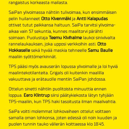
rangaistus korkeasta mailasta.
SaiPan ylivoimassa nähtiin tulivoimaa, kun ensimmäisen
pelin huilanneet
Otto Kivenmäki
ja
Antti Kalapudas
ottivat tutut paikkansa haltuun. SaiPa tarvitsi ylivoima-
aikaa vain 57 sekuntia, kunnes maalitorvi pärähti
soimaan. Puolustaja
Teemu Kivihalme
laukoi siniviivalta
rannelaukauksen, joka upposi verkkoihin asti.
Otto
Hokkaselle
sekä hyvää maskia tehneelle
Samu Baulle
maaliin syöttömerkinnät.
TPS pääsi myös avauserän lopussa ylivoimalle ja loi hyviä
maalintekotilanteita. Grigals oli kuitenkin maalilla
vakuuttava ja erätauolle mentiin SaiPan johdossa.
Ottelun sinetti nähtiin puolitoista minuuttia ennen
loppua.
Eero Klintrup
siirsi päätykiekosta lätyn tyhjään
TPS-maaliin, kun TPS haki tasoitusta ilman maalivahtia.
SaiPa voitti molemmat lohkovaiheen ottelut voittaen
samalla oman lohkonsa, joten edessä oli noin kuuden ja
puolen tunnin tauko välierän koittaessa klo 18:45.