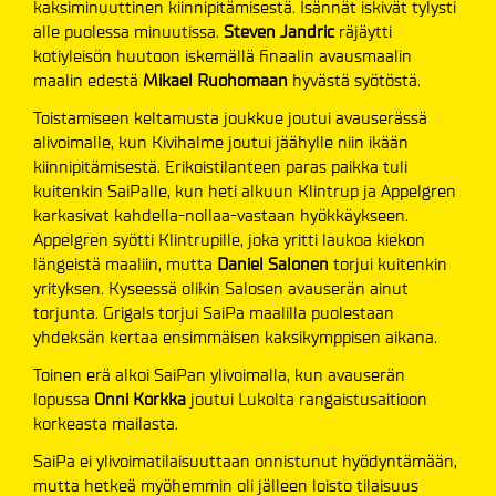
kaksiminuuttinen kiinnipitämisestä. Isännät iskivät tylysti
alle puolessa minuutissa.
Steven Jandric
räjäytti
kotiyleisön huutoon iskemällä finaalin avausmaalin
maalin edestä
Mikael Ruohomaan
hyvästä syötöstä.
Toistamiseen keltamusta joukkue joutui avauserässä
alivoimalle, kun Kivihalme joutui jäähylle niin ikään
kiinnipitämisestä. Erikoistilanteen paras paikka tuli
kuitenkin SaiPalle, kun heti alkuun Klintrup ja Appelgren
karkasivat kahdella-nollaa-vastaan hyökkäykseen.
Appelgren syötti Klintrupille, joka yritti laukoa kiekon
längeistä maaliin, mutta
Daniel Salonen
torjui kuitenkin
yrityksen. Kyseessä olikin Salosen avauserän ainut
torjunta. Grigals torjui SaiPa maalilla puolestaan
yhdeksän kertaa ensimmäisen kaksikymppisen aikana.
Toinen erä alkoi SaiPan ylivoimalla, kun avauserän
lopussa
Onni Korkka
joutui Lukolta rangaistusaitioon
korkeasta mailasta.
SaiPa ei ylivoimatilaisuuttaan onnistunut hyödyntämään,
mutta hetkeä myöhemmin oli jälleen loisto tilaisuus