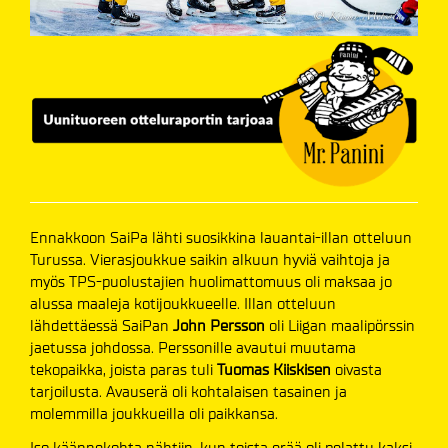
Ennakkoon SaiPa lähti suosikkina lauantai-illan otteluun
Turussa. Vierasjoukkue saikin alkuun hyviä vaihtoja ja
myös TPS-puolustajien huolimattomuus oli maksaa jo
alussa maaleja kotijoukkueelle. Illan otteluun
lähdettäessä SaiPan
John Persson
oli Liigan maalipörssin
jaetussa johdossa. Perssonille avautui muutama
tekopaikka, joista paras tuli
Tuomas Kiiskisen
oivasta
tarjoilusta. Avauserä oli kohtalaisen tasainen ja
molemmilla joukkueilla oli paikkansa.
Iso käännekohta nähtiin, kun toista erää oli pelattu kaksi