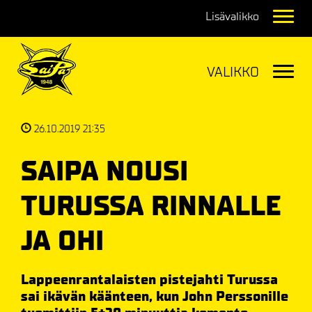
Navig
Navig
26.10.2019 21:35
SAIPA NOUSI
TURUSSA RINNALLE
JA OHI
Lappeenrantalaisten pistejahti Turussa
sai ikävän käänteen, kun John Perssonille