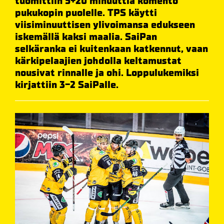
tuomittiin 5+20 minuuttia komento
pukukopin puolelle. TPS käytti
viisiminuuttisen ylivoimansa edukseen
iskemällä kaksi maalia. SaiPan
selkäranka ei kuitenkaan katkennut, vaan
kärkipelaajien johdolla keltamustat
nousivat rinnalle ja ohi. Loppulukemiksi
kirjattiin 3-2 SaiPalle.