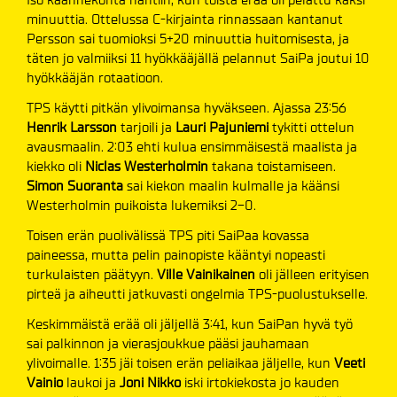
minuuttia. Ottelussa C-kirjainta rinnassaan kantanut
Persson sai tuomioksi 5+20 minuuttia huitomisesta, ja
täten jo valmiiksi 11 hyökkääjällä pelannut SaiPa joutui 10
hyökkääjän rotaatioon.
TPS käytti pitkän ylivoimansa hyväkseen. Ajassa 23:56
Henrik Larsson
tarjoili ja
Lauri Pajuniemi
tykitti ottelun
avausmaalin. 2:03 ehti kulua ensimmäisestä maalista ja
kiekko oli
Niclas Westerholmin
takana toistamiseen.
Simon Suoranta
sai kiekon maalin kulmalle ja käänsi
Westerholmin puikoista lukemiksi 2-0.
Toisen erän puolivälissä TPS piti SaiPaa kovassa
paineessa, mutta pelin painopiste kääntyi nopeasti
turkulaisten päätyyn.
Ville Vainikainen
oli jälleen erityisen
pirteä ja aiheutti jatkuvasti ongelmia TPS-puolustukselle.
Keskimmäistä erää oli jäljellä 3:41, kun SaiPan hyvä työ
sai palkinnon ja vierasjoukkue pääsi jauhamaan
ylivoimalle. 1:35 jäi toisen erän peliaikaa jäljelle, kun
Veeti
Vainio
laukoi ja
Joni Nikko
iski irtokiekosta jo kauden