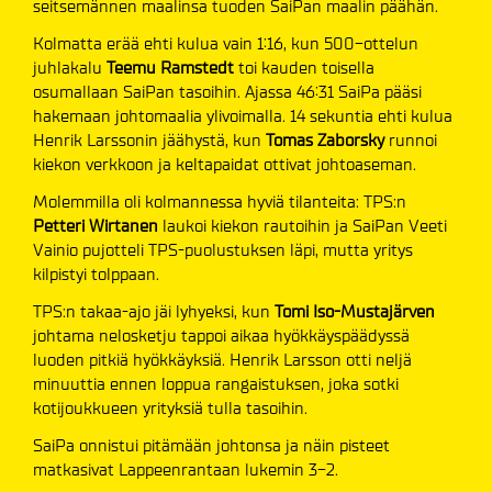
seitsemännen maalinsa tuoden SaiPan maalin päähän.
Kolmatta erää ehti kulua vain 1:16, kun 500-ottelun
juhlakalu
Teemu Ramstedt
toi kauden toisella
osumallaan SaiPan tasoihin. Ajassa 46:31 SaiPa pääsi
hakemaan johtomaalia ylivoimalla. 14 sekuntia ehti kulua
Henrik Larssonin jäähystä, kun
Tomas Zaborsky
runnoi
kiekon verkkoon ja keltapaidat ottivat johtoaseman.
Molemmilla oli kolmannessa hyviä tilanteita: TPS:n
Petteri Wirtanen
laukoi kiekon rautoihin ja SaiPan Veeti
Vainio pujotteli TPS-puolustuksen läpi, mutta yritys
kilpistyi tolppaan.
TPS:n takaa-ajo jäi lyhyeksi, kun
Tomi Iso-Mustajärven
johtama nelosketju tappoi aikaa hyökkäyspäädyssä
luoden pitkiä hyökkäyksiä. Henrik Larsson otti neljä
minuuttia ennen loppua rangaistuksen, joka sotki
kotijoukkueen yrityksiä tulla tasoihin.
SaiPa onnistui pitämään johtonsa ja näin pisteet
matkasivat Lappeenrantaan lukemin 3-2.