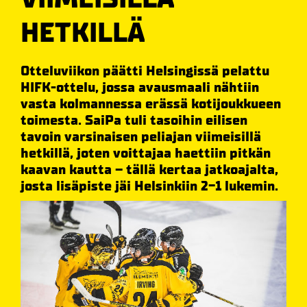
HETKILLÄ
Otteluviikon päätti Helsingissä pelattu
HIFK-ottelu, jossa avausmaali nähtiin
vasta kolmannessa erässä kotijoukkueen
toimesta. SaiPa tuli tasoihin eilisen
tavoin varsinaisen peliajan viimeisillä
hetkillä, joten voittajaa haettiin pitkän
kaavan kautta – tällä kertaa jatkoajalta,
josta lisäpiste jäi Helsinkiin 2-1 lukemin.