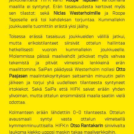
maalilla ei syntynyt. Erän tasaisuudesta kertovat myös
sen tilastot: sekä
Niclas Westerholmille
ja Roope
Taposelle erä toi kahdeksan torjuntaa. Kummallekin
joukkueelle tuomittiin erästä yksi jäähy.
Toisessa erässä tasaisuus joukkueiden välillä jatkui,
mutta erikoistilanteet siirsivät ottelun hallintaa
hetkellisesti vuoroin kummallekin joukkueelle.
Molemmissa päissä maalivahdit jatkoivat myös vahvaa
tekemistä ja pitivät viimeisinä lenkkeinä erän
maalittomina. SaiPan päädyssä Westerholm nollasi
Otto
Paajasen
maalintekoyrityksen seitsemän minuutin pelin
jälkeen ja torjui yhä uudelleen tilanteesta syntyneet
irtokiekot. Sekä SaiPa että HIFK saivat erään yhden
ylivoiman, mutta ottelun ensimmäistä maalia saatiin vielä
odottaa.
Kolmanteen erään lähdettiin 0-0 tilanteesta. Ottelun
avausmaali syntyi vasta ottelun viimeisellä
kymmenminuuttisella. HIFK:n
Otso Rantakarin
siniviivalta
laukoma kiekko upposi maskin takaa maaliverkkoihin.