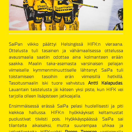
SaiPan viikko päättyi Helsingissä HIFK:n vieraana.
Ottelusta tuli tasainen ja vähämaalisessa ottelussa
avausmaalia saatiin odottaa aina kolmanteen erään
saakka. Maalin taka-asemasta varsinaisen peliajan
viimeiselle kymmenminuuttiselle lähtenyt SaiPa tuli
toistamiseen tasoihin erän viimeisillä hetkillä.
Tasoitusmaalin iski tuore vahvistus
Antti Kalapudas
.
Lauantain taistelusta jäi käteen yksi piste, kun HIFK vei
tarjolla olleen lisäpisteen jatkoajalla.
Ensimmäisessä erässä SaiPa pelasi huolellisesti ja piti
kiekkoa hallussa. HIFK:n hyökkäykset keltamustat
puolustivat tiiviisti pois. Hyökkäyspäässä SaiPa sai
tilanteita aikaiseksi, mutta suurempaa uhkaa ja
jatkotilanteita HIFK-vahti
Roope Taposen
vartioimalla