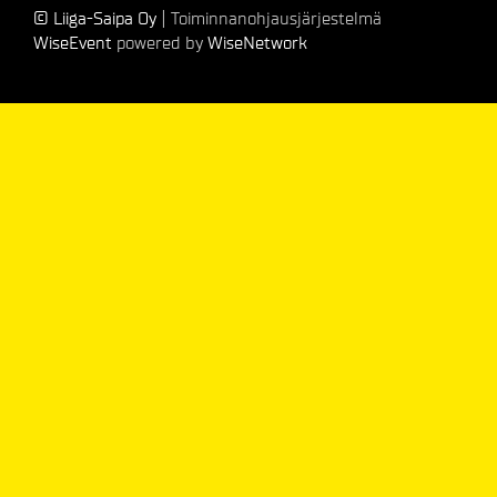
© Liiga-Saipa Oy
| Toiminnanohjausjärjestelmä
WiseEvent
powered by
WiseNetwork