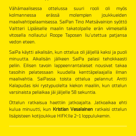
Vähämaalisessa ottelussa suuri rooli oli myös
kolmannessa erässä molempien joukkueiden
maalivahtipelaamisessa. SaiPan Tino Metsävainion syöttö
Valtteri Lipiäiselle maalin takatolpalle erän viimeisellä
vitosella nollautui Roope Taposen liu’utettua patjansa
vedon eteen.
SaiPa käytti aikalisän, kun ottelua oli jäljellä kaksi ja puoli
minuutta. Aikalisän jälkeen SaiPa palasi tehokkaasti
peliin. Eilisen tavoin lappeenrantalaiset nousivat takaa
tasoihin pelatessaan kuudella kenttäpelaajalla ilman
maalivahtia. SaiPassa toista ottelua pelannut Antti
Kalapudas iski rystypuolelta kiekon maaliin, kun ottelun
varsinaista peliaikaa jäi jäljelle 58 sekuntia.
Ottelun ratkaisua haettiin jatkoajalta. Jatkoaikaa ehti
kulua minuutti, kun
Kristian Vesalainen
ratkaisi ottelun
lisäpisteen kotijoukkue HIFK:lle 2-1 loppulukemin.