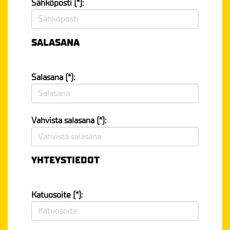
Sähköposti (*):
SALASANA
Salasana (*):
Vahvista salasana (*):
YHTEYSTIEDOT
Katuosoite (*):