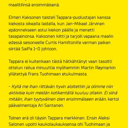
maalitilinsä ensimmäisenä.
Elmeri Kaksonen taisteli Tappara-puolustajan kanssa
kiekosta oikealla laidalla, kun Jan-Mikael Järvinen
epäonnekseen astui kiekon päälle ja menetti
tasapainonsa. Kaksonen kiitti ja tarjoili vapaana maalin
edessä seisoneelle Curtis Hamiltonille varman paikan
siirtää SaiPa 1-0 johtoon.
Tappara ei kuitenkaan tästä hätkähtänyt vaan tasoitti
ottelun reilua minuuttia myöhemmin Martin Røymarkin
yllätettyä Frans Tuohimaan etukulmasta.
-
Kyllä me ihan riittävän hyvin aloitettiin ja olimme niin
aktiivisia kuin meidän kotikentällä kuuluu ollakin. Ei siinä
mitään, ihan tyytyväinen olen ensimmäiseen erään
, kertoi
päävalmentaja Ari Santanen.
Toinen erä oli täysin Tappara merkkinen. Ensin Aleksi
Salonen upotti kaukolaukauksensa ohi Tuohimaan ja