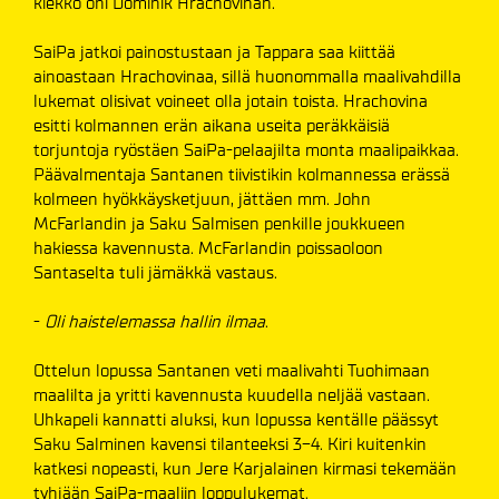
kiekko ohi Dominik Hrachovinan.
SaiPa jatkoi painostustaan ja Tappara saa kiittää
ainoastaan Hrachovinaa, sillä huonommalla maalivahdilla
lukemat olisivat voineet olla jotain toista. Hrachovina
esitti kolmannen erän aikana useita peräkkäisiä
torjuntoja ryöstäen SaiPa-pelaajilta monta maalipaikkaa.
Päävalmentaja Santanen tiivistikin kolmannessa erässä
kolmeen hyökkäysketjuun, jättäen mm. John
McFarlandin ja Saku Salmisen penkille joukkueen
hakiessa kavennusta. McFarlandin poissaoloon
Santaselta tuli jämäkkä vastaus.
-
Oli haistelemassa hallin ilmaa
.
Ottelun lopussa Santanen veti maalivahti Tuohimaan
maalilta ja yritti kavennusta kuudella neljää vastaan.
Uhkapeli kannatti aluksi, kun lopussa kentälle päässyt
Saku Salminen kavensi tilanteeksi 3-4. Kiri kuitenkin
katkesi nopeasti, kun Jere Karjalainen kirmasi tekemään
tyhjään SaiPa-maaliin loppulukemat.