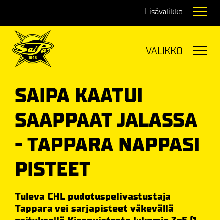
Navig
Navig
SAIPA KAATUI
SAAPPAAT JALASSA
- TAPPARA NAPPASI
PISTEET
Tuleva CHL pudotuspelivastustaja
Tappara vei sarjapisteet väkevällä