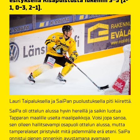
esityksellä Kisapuistosta lukemin 3-5 (1-
1, 0-3, 2-1).
Lauri Taipaluksella ja SaiPan puolustuksella piti kiirettä.
SaiPa oli ottelun alussa hyvin hereillä ja saikin luotua
Tapparan maalille useita maalipaikkoja. Voisi jopa sanoa,
sen olleen hallitsevampi osapuoli ottelun alussa, mutta
tamperelaiset piristyivät mitä pidemmälle erä eteni. SaiPa
onnistui pienen onnenkin avustamana avamaan