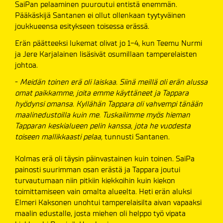
SaiPan pelaaminen puuroutui entistä enemmän.
Pääkäskijä Santanen ei ollut ollenkaan tyytyväinen
joukkueensa esitykseen toisessa erässä.
Erän päätteeksi lukemat olivat jo 1-4, kun Teemu Nurmi
ja Jere Karjalainen lisäsivät osumillaan tamperelaisten
johtoa.
-
Meidän toinen erä oli laiskaa. Siinä meillä oli erän alussa
omat paikkamme, joita emme käyttäneet ja Tappara
hyödynsi omansa. Kyllähän Tappara oli vahvempi tänään
maalinedustoilla kuin me. Tuskailimme myös hieman
Tapparan keskialueen pelin kanssa, jota he vuodesta
toiseen mallikkaasti pelaa,
tunnusti Santanen.
Kolmas erä oli täysin päinvastainen kuin toinen. SaiPa
painosti suurimman osan erästä ja Tappara joutui
turvautumaan niin pitkiin kiekkoihin kuin kiekon
toimittamiseen vain omalta alueelta. Heti erän aluksi
Elmeri Kaksonen unohtui tamperelaisilta aivan vapaaksi
maalin edustalle, josta miehen oli helppo työ vipata