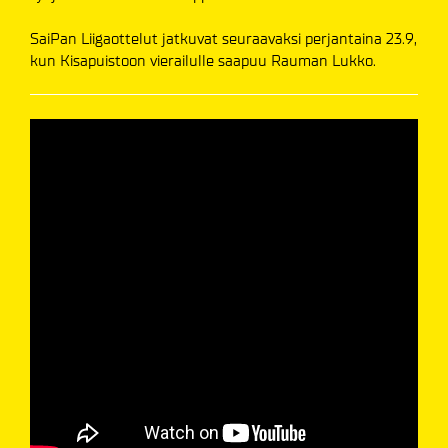
SaiPan Liigaottelut jatkuvat seuraavaksi perjantaina 23.9,
kun Kisapuistoon vierailulle saapuu Rauman Lukko.