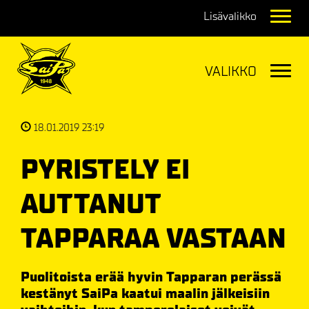
Navig
Navig
18.01.2019 23:19
PYRISTELY EI
AUTTANUT
TAPPARAA VASTAAN
Puolitoista erää hyvin Tapparan perässä
kestänyt SaiPa kaatui maalin jälkeisiin