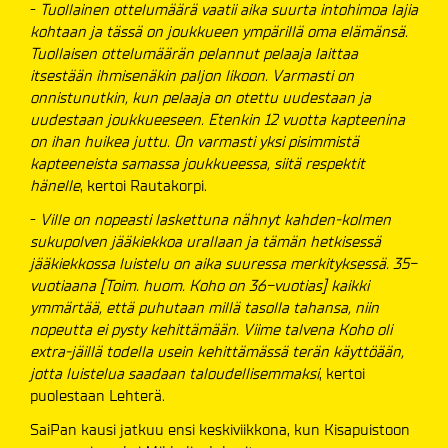
-
Tuollainen ottelumäärä vaatii aika suurta intohimoa lajia
kohtaan ja tässä on joukkueen ympärillä oma elämänsä.
Tuollaisen ottelumäärän pelannut pelaaja laittaa
itsestään ihmisenäkin paljon likoon. Varmasti on
onnistunutkin, kun pelaaja on otettu uudestaan ja
uudestaan joukkueeseen. Etenkin 12 vuotta kapteenina
on ihan huikea juttu. On varmasti yksi pisimmistä
kapteeneista samassa joukkueessa, siitä respektit
hänelle
, kertoi Rautakorpi.
-
Ville on nopeasti laskettuna nähnyt kahden-kolmen
sukupolven jääkiekkoa urallaan ja tämän hetkisessä
jääkiekkossa luistelu on aika suuressa merkityksessä. 35-
vuotiaana [Toim. huom. Koho on 36-vuotias] kaikki
ymmärtää, että puhutaan millä tasolla tahansa, niin
nopeutta ei pysty kehittämään. Viime talvena Koho oli
extra-jäillä todella usein kehittämässä terän käyttöään,
jotta luistelua saadaan taloudellisemmaksi
, kertoi
puolestaan Lehterä.
SaiPan kausi jatkuu ensi keskiviikkona, kun Kisapuistoon