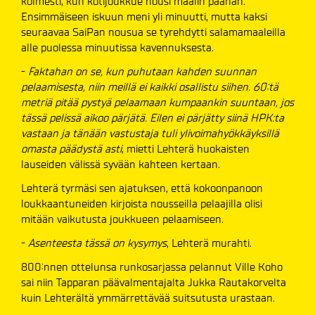
kolmesti, kun kotijoukkue nousi maalin päähän.
Ensimmäiseen iskuun meni yli minuutti, mutta kaksi
seuraavaa SaiPan nousua se tyrehdytti salamamaaleilla
alle puolessa minuutissa kavennuksesta.
-
Faktahan on se, kun puhutaan kahden suunnan
pelaamisesta, niin meillä ei kaikki osallistu siihen. 60:tä
metriä pitää pystyä pelaamaan kumpaankin suuntaan, jos
tässä pelissä aikoo pärjätä. Eilen ei pärjätty siinä HPK:ta
vastaan ja tänään vastustaja tuli ylivoimahyökkäyksillä
omasta päädystä asti
, mietti Lehterä huokaisten
lauseiden välissä syvään kahteen kertaan.
Lehterä tyrmäsi sen ajatuksen, että kokoonpanoon
loukkaantuneiden kirjoista nousseilla pelaajilla olisi
mitään vaikutusta joukkueen pelaamiseen.
-
Asenteesta tässä on kysymys
, Lehterä murahti.
800:nnen ottelunsa runkosarjassa pelannut Ville Koho
sai niin Tapparan päävalmentajalta Jukka Rautakorvelta
kuin Lehterältä ymmärrettävää suitsutusta urastaan.