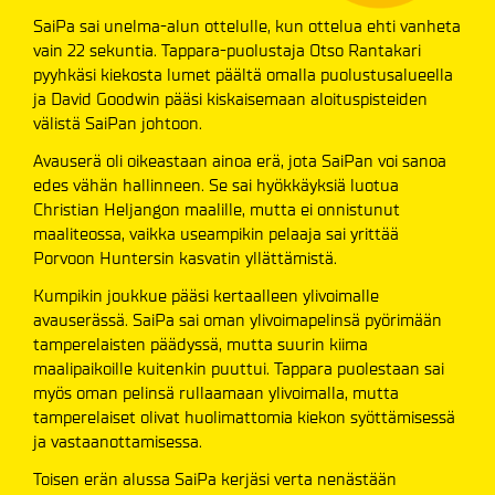
SaiPa sai unelma-alun ottelulle, kun ottelua ehti vanheta
vain 22 sekuntia. Tappara-puolustaja Otso Rantakari
pyyhkäsi kiekosta lumet päältä omalla puolustusalueella
ja David Goodwin pääsi kiskaisemaan aloituspisteiden
välistä SaiPan johtoon.
Avauserä oli oikeastaan ainoa erä, jota SaiPan voi sanoa
edes vähän hallinneen. Se sai hyökkäyksiä luotua
Christian Heljangon maalille, mutta ei onnistunut
maaliteossa, vaikka useampikin pelaaja sai yrittää
Porvoon Huntersin kasvatin yllättämistä.
Kumpikin joukkue pääsi kertaalleen ylivoimalle
avauserässä. SaiPa sai oman ylivoimapelinsä pyörimään
tamperelaisten päädyssä, mutta suurin kiima
maalipaikoille kuitenkin puuttui. Tappara puolestaan sai
myös oman pelinsä rullaamaan ylivoimalla, mutta
tamperelaiset olivat huolimattomia kiekon syöttämisessä
ja vastaanottamisessa.
Toisen erän alussa SaiPa kerjäsi verta nenästään