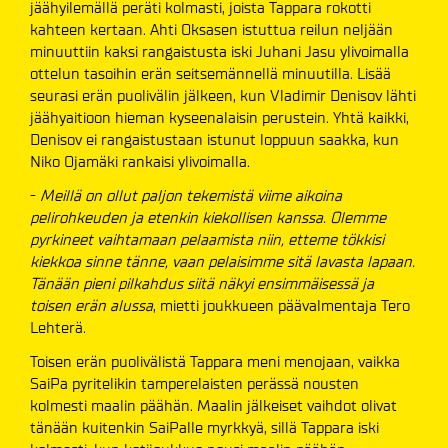
jäähyilemällä peräti kolmasti, joista Tappara rokotti
kahteen kertaan. Ahti Oksasen istuttua reilun neljään
minuuttiin kaksi rangaistusta iski Juhani Jasu ylivoimalla
ottelun tasoihin erän seitsemännellä minuutilla. Lisää
seurasi erän puolivälin jälkeen, kun Vladimir Denisov lähti
jäähyaitioon hieman kyseenalaisin perustein. Yhtä kaikki,
Denisov ei rangaistustaan istunut loppuun saakka, kun
Niko Ojamäki rankaisi ylivoimalla.
-
Meillä on ollut paljon tekemistä viime aikoina
pelirohkeuden ja etenkin kiekollisen kanssa. Olemme
pyrkineet vaihtamaan pelaamista niin, etteme tökkisi
kiekkoa sinne tänne, vaan pelaisimme sitä lavasta lapaan.
Tänään pieni pilkahdus siitä näkyi ensimmäisessä ja
toisen erän alussa
, mietti joukkueen päävalmentaja Tero
Lehterä.
Toisen erän puolivälistä Tappara meni menojaan, vaikka
SaiPa pyritelikin tamperelaisten perässä nousten
kolmesti maalin päähän. Maalin jälkeiset vaihdot olivat
tänään kuitenkin SaiPalle myrkkyä, sillä Tappara iski