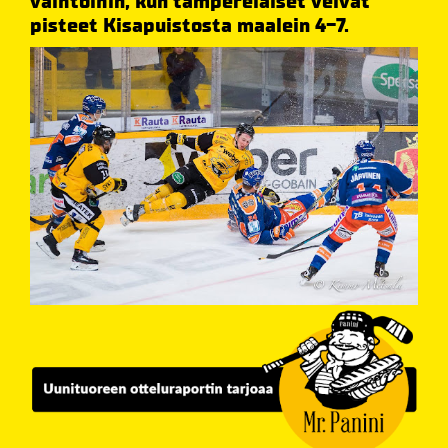
vaihtoihin, kun tamperelaiset veivät
pisteet Kisapuistosta maalein 4-7.