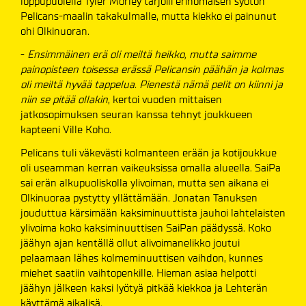
loppupuolella Tyler Morley tarjoili erinomaisen syötön
Pelicans-maalin takakulmalle, mutta kiekko ei painunut
ohi Olkinuoran.
-
Ensimmäinen erä oli meiltä heikko, mutta saimme
painopisteen toisessa erässä Pelicansin päähän ja kolmas
oli meiltä hyvää tappelua. Pienestä nämä pelit on kiinni ja
niin se pitää ollakin
, kertoi vuoden mittaisen
jatkosopimuksen seuran kanssa tehnyt joukkueen
kapteeni Ville Koho.
Pelicans tuli väkevästi kolmanteen erään ja kotijoukkue
oli useamman kerran vaikeuksissa omalla alueella. SaiPa
sai erän alkupuoliskolla ylivoiman, mutta sen aikana ei
Olkinuoraa pystytty yllättämään. Jonatan Tanuksen
jouduttua kärsimään kaksiminuuttista jauhoi lahtelaisten
ylivoima koko kaksiminuuttisen SaiPan päädyssä. Koko
jäähyn ajan kentällä ollut alivoimanelikko joutui
pelaamaan lähes kolmeminuuttisen vaihdon, kunnes
miehet saatiin vaihtopenkille. Hieman asiaa helpotti
jäähyn jälkeen kaksi lyötyä pitkää kiekkoa ja Lehterän
käyttämä aikalisä.