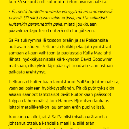
kun 34 sekuntia oli kulunut ottelun avausmaalista.
-
Ei meitä huolellisuudesta voi syyttää ensimmäisessä
erässä. Oli niitä toisessakin erässä, mutta selkeästi
kuitenkin parannettiin peliä
, mietti joukkueen
päävalmentaja Tero Lehterä ottelun jälkeen.
SaiPa tuli ryminällä toiseen erään ja sai Pelicansilta
auttavan käden. Pelicansin kaikki pelaajat rynnistivät
samaan aikaan vaihtoon ja puolustaja Kalle Maalahti
lähetti hyökkäyssinisellä kärkkyneen David Goodwinin
matkaan, eikä yksin läpi päässyt Goodwin saamastaan
paikasta erehtynyt.
Pelicans ei kuitenkaan lannistunut SaiPan johtomaalista,
vaan sai paineen hyökkäyspäähän. Pitkiä pyörityksiäkin
aikaan saaneet lahtelaiset eivät kuitenkaan päässeet
tolppaa lähemmäksi, kun Hannes Björnisen laukaus
laittoi metallikehikon laulamaan erän puolivälissä.
Kaukana ei ollut, että SaiPa olisi toisella erätauolla
johtanut ottelua kahdella maalilla, sillä erän