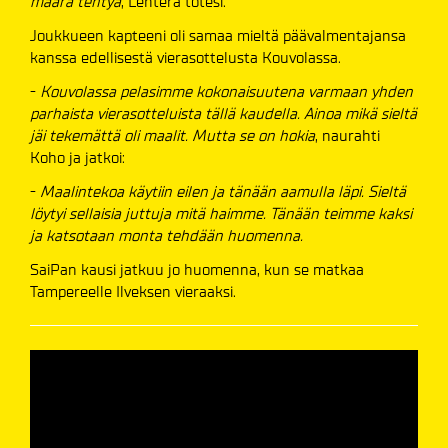
määrä tehtyä
, Lehterä totesi.
Joukkueen kapteeni oli samaa mieltä päävalmentajansa
kanssa edellisestä vierasottelusta Kouvolassa.
-
Kouvolassa pelasimme kokonaisuutena varmaan yhden
parhaista vierasotteluista tällä kaudella. Ainoa mikä sieltä
jäi tekemättä oli maalit. Mutta se on hokia
, naurahti
Koho ja jatkoi:
-
Maalintekoa käytiin eilen ja tänään aamulla läpi. Sieltä
löytyi sellaisia juttuja mitä haimme. Tänään teimme kaksi
ja katsotaan monta tehdään huomenna.
SaiPan kausi jatkuu jo huomenna, kun se matkaa
Tampereelle Ilveksen vieraaksi.