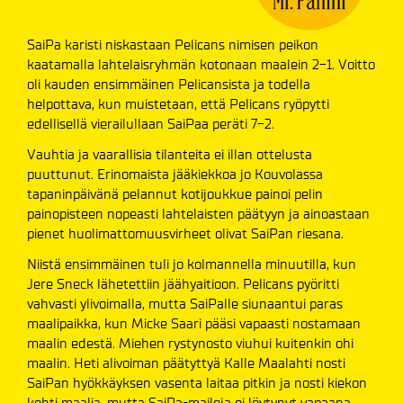
SaiPa karisti niskastaan Pelicans nimisen peikon
kaatamalla lahtelaisryhmän kotonaan maalein 2-1. Voitto
oli kauden ensimmäinen Pelicansista ja todella
helpottava, kun muistetaan, että Pelicans ryöpytti
edellisellä vierailullaan SaiPaa peräti 7-2.
Vauhtia ja vaarallisia tilanteita ei illan ottelusta
puuttunut. Erinomaista jääkiekkoa jo Kouvolassa
tapaninpäivänä pelannut kotijoukkue painoi pelin
painopisteen nopeasti lahtelaisten päätyyn ja ainoastaan
pienet huolimattomuusvirheet olivat SaiPan riesana.
Niistä ensimmäinen tuli jo kolmannella minuutilla, kun
Jere Sneck lähetettiin jäähyaitioon. Pelicans pyöritti
vahvasti ylivoimalla, mutta SaiPalle siunaantui paras
maalipaikka, kun Micke Saari pääsi vapaasti nostamaan
maalin edestä. Miehen rystynosto viuhui kuitenkin ohi
maalin. Heti alivoiman päätyttyä Kalle Maalahti nosti
SaiPan hyökkäyksen vasenta laitaa pitkin ja nosti kiekon
kohti maalia, mutta SaiPa-mailoja ei löytynyt vapaana