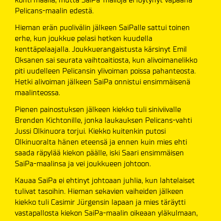
Pelicans-maalin edestä.
Hieman erän puolivälin jälkeen SaiPalle sattui toinen
erhe, kun joukkue pelasi hetken kuudella
kenttäpelaajalla. Joukkuerangaistusta kärsinyt Emil
Oksanen sai seurata vaihtoaitiosta, kun alivoimanelikko
piti uudelleen Pelicansin ylivoiman poissa pahanteosta.
Hetki alivoiman jälkeen SaiPa onnistui ensimmäisenä
maalinteossa.
Pienen painostuksen jälkeen kiekko tuli siniviivalle
Brenden Kichtonille, jonka laukauksen Pelicans-vahti
Jussi Olkinuora torjui. Kiekko kuitenkin putosi
Olkinuoralta hänen eteensä ja ennen kuin mies ehti
saada räpylää kiekon päälle, iski Saari ensimmäisen
SaiPa-maalinsa ja vei joukkueen johtoon.
Kauaa SaiPa ei ehtinyt johtoaan juhlia, kun lahtelaiset
tulivat tasoihin. Hieman sekavien vaiheiden jälkeen
kiekko tuli Casimir Jürgensin lapaan ja mies täräytti
vastapallosta kiekon SaiPa-maalin oikeaan yläkulmaan,