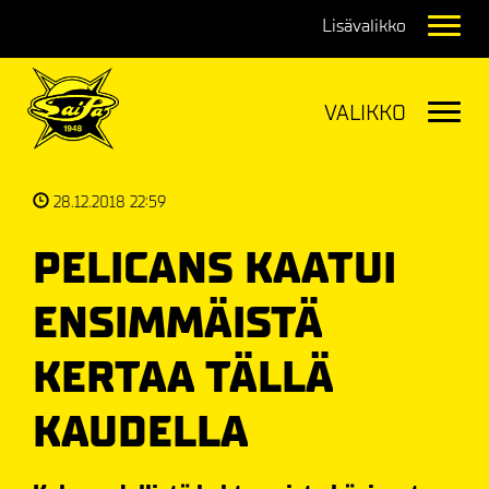
Navig
Navig
28.12.2018 22:59
PELICANS KAATUI
ENSIMMÄISTÄ
KERTAA TÄLLÄ
KAUDELLA