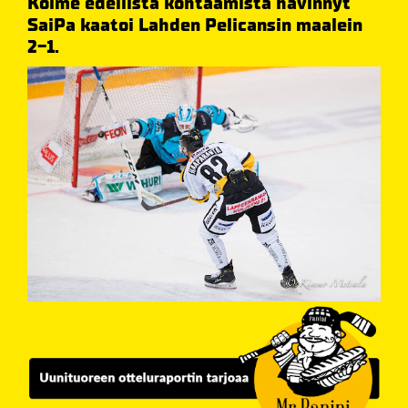
Kolme edellistä kohtaamista hävinnyt
SaiPa kaatoi Lahden Pelicansin maalein
2-1.