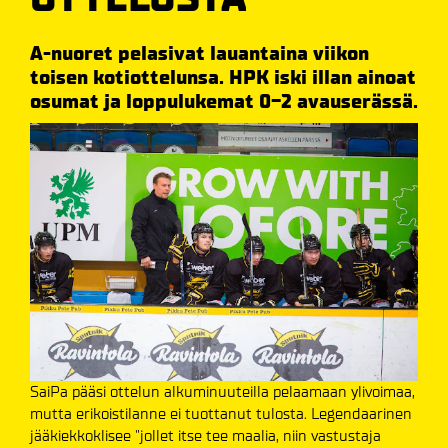
A-nuoret pelasivat lauantaina viikon
toisen kotiottelunsa. HPK iski illan ainoat
osumat ja loppulukemat 0-2 avauserässä.
SaiPa pääsi ottelun alkuminuuteilla pelaamaan ylivoimaa,
mutta erikoistilanne ei tuottanut tulosta. Legendaarinen
jääkiekkoklisee "jollet itse tee maalia, niin vastustaja