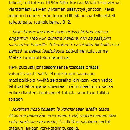
tekee", tuli toteen. HPK:n Niilo-Kustaa Määttä iski vieraat
välittömästi SaiPan ylivoiman päätyttyä johtoon. Kaksi
minuuttia ennen erän loppua Olli Maansaari viimeisteli
takatolpalta taukolukemat 0-2.
- Järjestimme itsemme avauserässä kiekon kanssa
ongelmiin. Heti kun olimme kiekolla, niin se päätyikin
samantien kaverille. Tekemisen taso ei ollut kiekollisessa
pelissä tarpeeksi laadukasta,
päävalmentaja Janne
Mälkiä tuumi ottelun tauottua.
HPK puolusti johtoasemaansa toisessa erässä
vakuuttavasti. SaiPa ei onnistunut saamaan
maalipaikkoja hyviltä sektoreilta lainkaan, vaan vedot
lähtivät lähempänä siniviivaa. Erä oli maaliton, eivätkä
erikoistilanteet tuottaneet tulosta suuntaan taikka
toiseen
- Jokainen nosti toiseen ja kolmanteen erään tasoa.
Aloimme tekemään enemmän töitä, mutta hieman olisi
voitu puristaa enemmän,
Patrik Ruotsalainen kertoi
ottelun jälkeen verkkotoimitukselle.