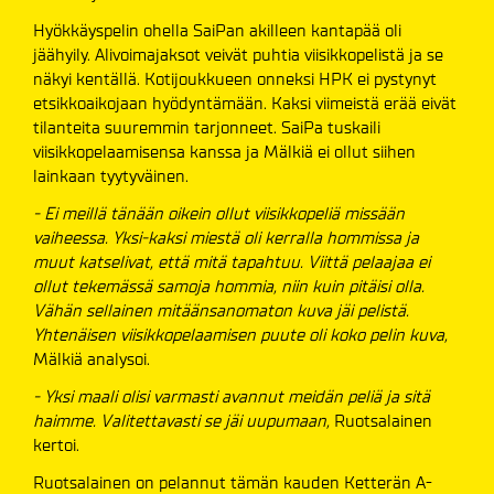
Hyökkäyspelin ohella SaiPan akilleen kantapää oli
jäähyily. Alivoimajaksot veivät puhtia viisikkopelistä ja se
näkyi kentällä. Kotijoukkueen onneksi HPK ei pystynyt
etsikkoaikojaan hyödyntämään. Kaksi viimeistä erää eivät
tilanteita suuremmin tarjonneet. SaiPa tuskaili
viisikkopelaamisensa kanssa ja Mälkiä ei ollut siihen
lainkaan tyytyväinen.
- Ei meillä tänään oikein ollut viisikkopeliä missään
vaiheessa. Yksi-kaksi miestä oli kerralla hommissa ja
muut katselivat, että mitä tapahtuu. Viittä pelaajaa ei
ollut tekemässä samoja hommia, niin kuin pitäisi olla.
Vähän sellainen mitäänsanomaton kuva jäi pelistä.
Yhtenäisen viisikkopelaamisen puute oli koko pelin kuva,
Mälkiä analysoi.
- Yksi maali olisi varmasti avannut meidän peliä ja sitä
haimme. Valitettavasti se jäi uupumaan,
Ruotsalainen
kertoi.
Ruotsalainen on pelannut tämän kauden Ketterän A-