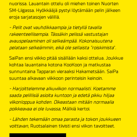
nuorissa. Lauantain ottelu oli miehen toinen Nuorten
SM-Liigassa. Hyökkääjä pystyi löytämään pelin jälkeen
eroja sarjatasojen välillä.
- Pelit ovat vauhdikkaampia ja tietyllä tavalla
rakeenteellisempia. Tässäkin pelissä vastustajan
avauspelaaminen oli selkeämpää. Kokonaisuutena
pelataan selkeämmin, eikä ole sellaista "roiskimista
".
SaiPan ensi viikko pitää sisällään kaksi ottelua. Joukkue
kohtaa lauantaina kotona KooKoon ja matkustaa
sunnuntaina Tapparan vieraaksi Hakametsään. SaiPa
suuntaa alkavaan viikkoon perinteisin keinoin.
- Harjoittelemme alkuviikon normaalisti. Koetamme
saada pelillisiä asioita kuntoon ja edetä pikku hiljaa
viikonloppua kohden. Oikeastaan mitään normaalia
poikkeavaa ei ole luvassa,
Mälkiä kertoi.
- Lähden tekemään omaa parasta ja toivon joukkueen
voittavan,
Ruotsalainen tiivisti ensi viikon tavoitteet.