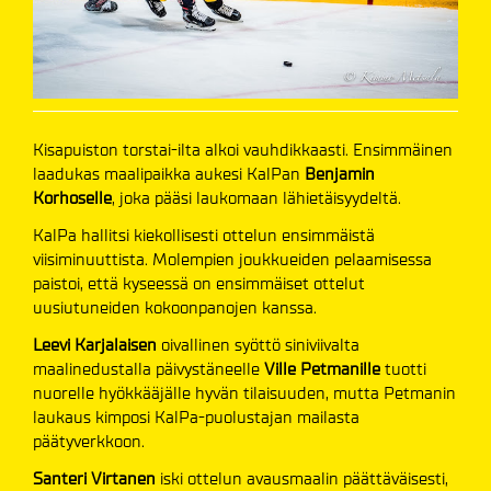
Kisapuiston torstai-ilta alkoi vauhdikkaasti. Ensimmäinen
laadukas maalipaikka aukesi KalPan
Benjamin
Korhoselle
, joka pääsi laukomaan lähietäisyydeltä.
KalPa hallitsi kiekollisesti ottelun ensimmäistä
viisiminuuttista. Molempien joukkueiden pelaamisessa
paistoi, että kyseessä on ensimmäiset ottelut
uusiutuneiden kokoonpanojen kanssa.
Leevi Karjalaisen
oivallinen syöttö siniviivalta
maalinedustalla päivystäneelle
Ville Petmanille
tuotti
nuorelle hyökkääjälle hyvän tilaisuuden, mutta Petmanin
laukaus kimposi KalPa-puolustajan mailasta
päätyverkkoon.
Santeri Virtanen
iski ottelun avausmaalin päättäväisesti,