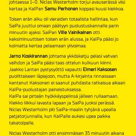
johtaessa 1–0. Niclas Westerholm torjui avauserässä viisi
kertaa ja KalPan
Samu Perhonen
koppasi kuusi kiekkoa.
Toisen erän alku oli vieraiden totaalista hallintaa, kun
SaiPa juuttui omaan päätyyn puolustuskannalle parin
minuutin ajaksi. SaiPan
Ville Vainikainen
otti
kaksiminuuttisen toisen erän alussa, ja KalPa pääsi jo
kolmatta kertaa pelaamaan ylivoimaa.
Jarno Koskirannan
johtama ykkösketju pelasi vahvan
vaihdon ja SaiPa pääsi taas ottelun kulkuun kiinni.
Jaakko Lantan pystysyöttö vapautti
Elmeri Kaksosen
puolittaiseen läpiajoon, mutta A-kirjainta rinnassaan
kantanut Kaksonen ei saanut puhdasta ratkaisua aikaan
KalPa-puolustajan paineistuksessa.
KalPa sai pirteän hyökkäyspelinsä jälleen rullaamaan.
Kiekko liikkui lavasta lapaan ja SaiPa juoksi perässä.
Niclas Westerholm piti SaiPa-maalin tyhjänä upealla
patjatorjunnalla, kun KalPalle aukesi upea paikka
takatolpalle.
Niclas Westerholm otti ensimmäisen 35 minuutin aikana