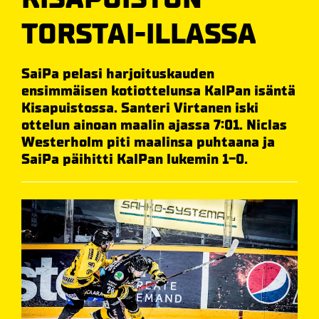
TORSTAI-ILLASSA
SaiPa pelasi harjoituskauden
ensimmäisen kotiottelunsa KalPan isäntä
Kisapuistossa. Santeri Virtanen iski
ottelun ainoan maalin ajassa 7:01. Niclas
Westerholm piti maalinsa puhtaana ja
SaiPa päihitti KalPan lukemin 1-0.