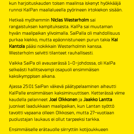
kun harjoituskauden toisen maalinsa iskenyt hyökkääjä
runnoi KalPan maalialueella pyörineen irtokiekon sisään.
Hetkeä myöhemmin
Niclas Westerholm
sai
rangaistuksen kampituksesta. KalPa sai muutaman
hyvän maalipaikan ylivoimalla. SaiPalla oli mahdollisuus
purkaa kiekko, mutta epäonnistuneen purun takia
Kai
Kantola
pääsi nokikkain Westerholmin kanssa.
Westerholm selvitti tilanteet rauhallisesti.
Vaikka SaiPa oli avauserässä 1–0-johdossa, oli KalPa
selkeästi hallitsevampi osapuoli ensimmäisen
kaksikymppisen aikana.
Ajassa 25:01 SaiPan väkevä päätypelaaminen aiheutti
KalPalle ensimmäisen kaksiminuuttisen. Ketterässä viime
kaudella pelanneet
Joel Olkkonen
ja
Jaakko Lantta
juonivat laadukkaan maalipaikan, kun Lantan syöttö
tavoitti vapaana olleen Olkkosen, mutta 27-vuotiaan
puolustajan laukaus ei ollut tarpeeksi tarkka.
Ensimmäiselle erätauolle siirryttiin kotijoukkueen