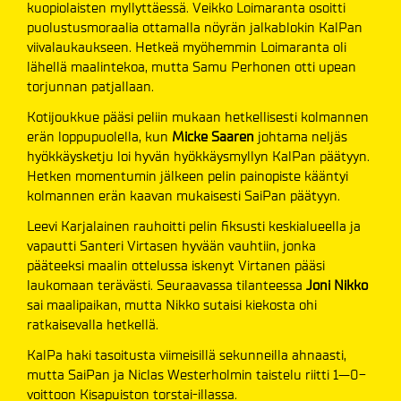
kuopiolaisten myllyttäessä. Veikko Loimaranta osoitti
puolustusmoraalia ottamalla nöyrän jalkablokin KalPan
viivalaukaukseen. Hetkeä myöhemmin Loimaranta oli
lähellä maalintekoa, mutta Samu Perhonen otti upean
torjunnan patjallaan.
Kotijoukkue pääsi peliin mukaan hetkellisesti kolmannen
erän loppupuolella, kun
Micke Saaren
johtama neljäs
hyökkäysketju loi hyvän hyökkäysmyllyn KalPan päätyyn.
Hetken momentumin jälkeen pelin painopiste kääntyi
kolmannen erän kaavan mukaisesti SaiPan päätyyn.
Leevi Karjalainen rauhoitti pelin fiksusti keskialueella ja
vapautti Santeri Virtasen hyvään vauhtiin, jonka
pääteeksi maalin ottelussa iskenyt Virtanen pääsi
laukomaan terävästi. Seuraavassa tilanteessa
Joni Nikko
sai maalipaikan, mutta Nikko sutaisi kiekosta ohi
ratkaisevalla hetkellä.
KalPa haki tasoitusta viimeisillä sekunneilla ahnaasti,
mutta SaiPan ja Niclas Westerholmin taistelu riitti 1—0-
voittoon Kisapuiston torstai-illassa.