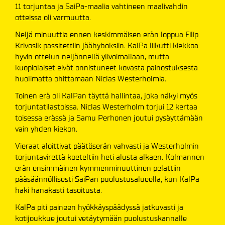
11 torjuntaa ja SaiPa-maalia vahtineen maalivahdin
otteissa oli varmuutta.
Neljä minuuttia ennen keskimmäisen erän loppua Filip
Krivosik passitettiin jäähyboksiin. KalPa liikutti kiekkoa
hyvin ottelun neljännellä ylivoimallaan, mutta
kuopiolaiset eivät onnistuneet kovasta painostuksesta
huolimatta ohittamaan Niclas Westerholmia.
Toinen erä oli KalPan täyttä hallintaa, joka näkyi myös
torjuntatilastoissa. Niclas Westerholm torjui 12 kertaa
toisessa erässä ja Samu Perhonen joutui pysäyttämään
vain yhden kiekon.
Vieraat aloittivat päätöserän vahvasti ja Westerholmin
torjuntavirettä koeteltiin heti alusta alkaen. Kolmannen
erän ensimmäinen kymmenminuuttinen pelattiin
pääsäännöllisesti SaiPan puolustusalueella, kun KalPa
haki hanakasti tasoitusta.
KalPa piti paineen hyökkäyspäädyssä jatkuvasti ja
kotijoukkue joutui vetäytymään puolustuskannalle