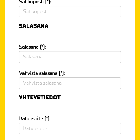
Sähköposti (*):
SALASANA
Salasana (*):
Vahvista salasana (*):
YHTEYSTIEDOT
Katuosoite (*):