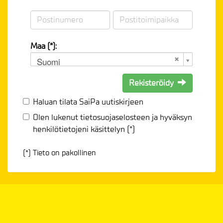
Maa (*):
Suomi
Rekisteröidy
Haluan tilata SaiPa uutiskirjeen
Olen lukenut
tietosuojaselosteen
ja hyväksyn
henkilötietojeni käsittelyn (*)
(*) Tieto on pakollinen