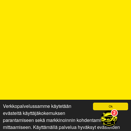
Verkkopalvelussamme käytetään
Ok
evästeitä käyttäjäkokemuksen
parantamiseen sekä markkinoinnin kohdentamiseen ja
mittaamiseen. Käyttämällä palvelua hyväksyt evästeiden