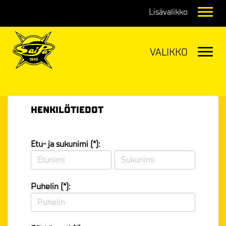
Navig
Navig
HENKILÖTIEDOT
Etu- ja sukunimi (*):
Puhelin (*):