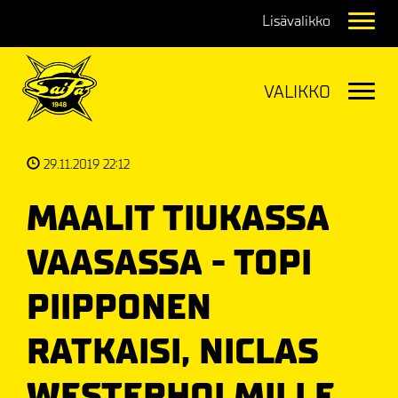
Navig
Navig
29.11.2019 22:12
MAALIT TIUKASSA
VAASASSA - TOPI
PIIPPONEN
RATKAISI, NICLAS
WESTERHOLMILLE