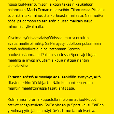
nousi loukkaantumisen jälkeen takasin kaukaloon
palanneen
Mario Grmanin
kasvoihin. Tilanteessa Riskalle
tuomittiin 2+2 minuuttia korkeasta mailasta. Näin SaiPa
pääsi pelaamaan toisen erän alussa melkein neljä
minuuttia ylivoimalla.
Ylivoima pyöri vaasalaispäädyssä, mutta ottelun
avausmaalia ei nähty. SaiPa pystyi edelleen pelaamaan
pitkiä hyökkäyksiä ja pakottamaan Sportin
puolustuskannalle. Paikan saadessa Sport ajoi lujaa
maalille ja myös muutamia kovia niittejä nähtiin
vaasalaisilta.
Toisessa erässä ei maaleja edelleenkään syntynyt, eikä
tilastomerkintöjä kirjattu. Näin kolmanteen erään
mentiin maalittomassa tasatilanteessa.
Kolmannen erän alkupuolella molemmat joukkueet
ottivat rangaistuksia, SaiPa yhden ja Sport kaksi. SaiPan
ylivoima pyöri jälleen näyttävästi, mutta tuloksetta.