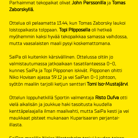
Parhaimmat tekopaikat olivat
John Perssonilla
ja
Tomas
Zaborskyllä.
Ottelua oli pelaamatta 13.44, kun Tomas Zaborsky laukoi
loistopaikasta tolppaan.
Topi Piipposella
oli hetkeä
myöhemmin kaksi hyvää tekopaikkaa samassa vaihdossa,
mutta vaasalaisten maali pysyi koskemattomana.
SaiPa oli kuitenkin kärsivällinen. Ottelussa oltiin jo
valmistautumassa jatkoaikaan tasatilanteessa 0-0,
kunnes SaiPa ja Topi Piipponen iskivät. Piipponen ohitti
Niko Hovisen ajassa 59.12 ja vei SaiPan 0-1 johtoon,
syötön maaliin tarjoili ketjun sentteri
Tomi Iso-Mustajärvi
.
Ottelun loppuhetkillä Sportin valmentaja
Risto Dufva
otti
vielä aikalisän ja joukkue haki tasoitusta kuudella
kenttäpelaajalla ilman maalivahti, mutta SaiPa kesti ja vei
maukkaat pisteet mukanaan Kuparisaaren perjantai-
illasta.