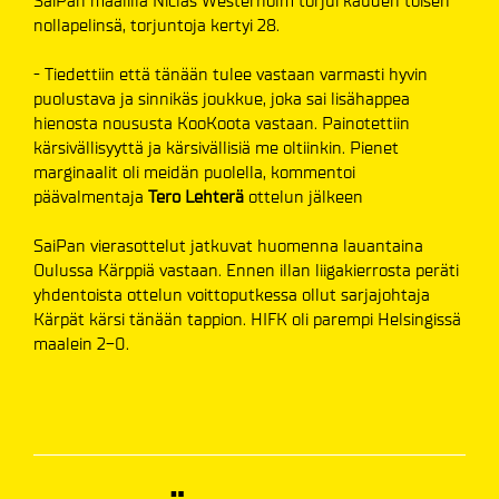
SaiPan maalilla Niclas Westerholm torjui kauden toisen
nollapelinsä, torjuntoja kertyi 28.
- Tiedettiin että tänään tulee vastaan varmasti hyvin
puolustava ja sinnikäs joukkue, joka sai lisähappea
hienosta noususta KooKoota vastaan. Painotettiin
kärsivällisyyttä ja kärsivällisiä me oltiinkin. Pienet
marginaalit oli meidän puolella, kommentoi
päävalmentaja
Tero Lehterä
ottelun jälkeen
SaiPan vierasottelut jatkuvat huomenna lauantaina
Oulussa Kärppiä vastaan. Ennen illan liigakierrosta peräti
yhdentoista ottelun voittoputkessa ollut sarjajohtaja
Kärpät kärsi tänään tappion. HIFK oli parempi Helsingissä
maalein 2-0.