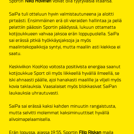
Sportin
Niko Hovinen
voivat olla tyytyväisiä iltaansa.
SaiPa tuli otteluun hyvin valmistautuneena ja aloitti
pirteästi. Ensimmäinen erä oli vieraiden hallintaa ja peliä
pelattiin pääosin Sportin päädyssä, lukuun ottamatta
kotijoukkueen vahvaa jaksoa erän loppupuolella. SaiPa
sai erässä pitkiä hyökkäysjaksoja ja myös
maalintekopaikkoja syntyi, mutta maaliin asti kiekkoa ei
saatu.
Keskiviikon KooKoo voitosta positiivista energiaa saanut
kotijoukkue Sport oli myös liikkeellä hyvällä ilmeellä, se
iski ahnaasti päälle, ajoi hanakasti maalille ja viljeli myös
kovia taklauksia. Vaasalaiset myös blokkasivat SaiPan
laukauksia uhrautuvasti.
SaiPa sai erässä kaksi kahden minuutin rangaistusta,
mutta selvitti molemmat kaksiminuuttiset hyvällä
alivoimapelaamisella.
Erän lopussa, ajassa 19.55, Sportin
Filip Riskan
maila