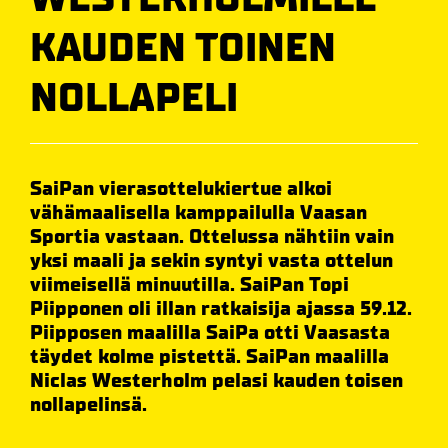
KAUDEN TOINEN
NOLLAPELI
SaiPan vierasottelukiertue alkoi
vähämaalisella kamppailulla Vaasan
Sportia vastaan. Ottelussa nähtiin vain
yksi maali ja sekin syntyi vasta ottelun
viimeisellä minuutilla. SaiPan Topi
Piipponen oli illan ratkaisija ajassa 59.12.
Piipposen maalilla SaiPa otti Vaasasta
täydet kolme pistettä. SaiPan maalilla
Niclas Westerholm pelasi kauden toisen
nollapelinsä.