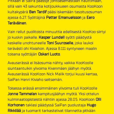
Pitkään ei SaiPa päässyt johtoasemastaan nauttimaan,
sillä vain 43 sekuntia kotijoukkueen osumasta KooKoon
kultakypärä
Ben Tardif
pääsi iskemään tasoitusosuman
ajassa 6.27. Syöttäjinä
Petter
Emanuelsson
ja
Eero
Teräväinen
.
Vain reilut puolitoista minuuttia edellisestä KooKoo siirtyi
jo kuskin paikalle.
Kasper Lundell
syötti päädystä
keskelle unohtuneelle
Toni Suuroselle
, joka laukoi
terävästi ohi Kiviahon. Ajassa 8.111 syntyneen maalin
toisena syöttäjän
Oskari Luoto
.
Avauserässä ei lisäosumia nähty, vaikka KooKoolle
siuntaantuikin ylivoima Kivenmäen jäähyn myötä.
Avauserässä KooKoon Nick Malik torjui kuusi kertaa,
SaiPan Henri Kiviaho seitsemän.
Toisessa erässä ensimmäinen ylivoima tuli KooKoolle
Jonne Tammelan
kampitusjäähyn myötä. Yksi ottelun
kulminaatiopisteistä nähtiin ajassa 28.05. KooKoon
Olli
Korhonen
taklasi päädyssä SaiPan puolustaja
Hugo
Rikkilää
ja tuomarit tarkastelivat tilannetta pitkään