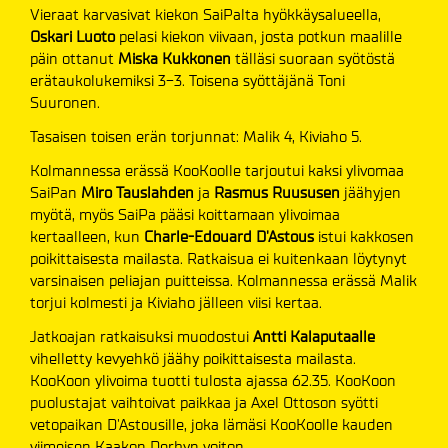
Vieraat karvasivat kiekon SaiPalta hyökkäysalueella,
Oskari Luoto
pelasi kiekon viivaan, josta potkun maalille
päin ottanut
Miska Kukkonen
tälläsi suoraan syötöstä
erätaukolukemiksi 3-3. Toisena syöttäjänä Toni
Suuronen.
Tasaisen toisen erän torjunnat: Malik 4, Kiviaho 5.
Kolmannessa erässä KooKoolle tarjoutui kaksi ylivomaa
SaiPan
Miro Tauslahden
ja
Rasmus Ruususen
jäähyjen
myötä, myös SaiPa pääsi koittamaan ylivoimaa
kertaalleen, kun
Charle-Edouard D'Astous
istui kakkosen
poikittaisesta mailasta. Ratkaisua ei kuitenkaan löytynyt
varsinaisen peliajan puitteissa. Kolmannessa erässä Malik
torjui kolmesti ja Kiviaho jälleen viisi kertaa.
Jatkoajan ratkaisuksi muodostui
Antti Kalaputaalle
vihelletty kevyehkö jäähy poikittaisesta mailasta.
KooKoon ylivoima tuotti tulosta ajassa 62.35. KooKoon
puolustajat vaihtoivat paikkaa ja Axel Ottoson syötti
vetopaikan D'Astousille, joka lämäsi KooKoolle kauden
viimeisen Kaakon Derbyn voiton.