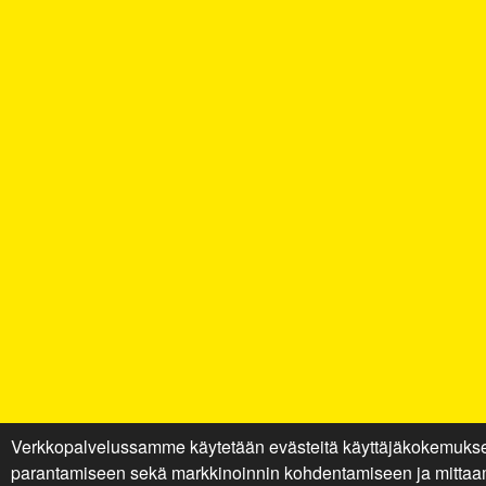
Verkkopalvelussamme käytetään evästeitä käyttäjäkokemuks
parantamiseen sekä markkinoinnin kohdentamiseen ja mittaa