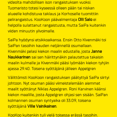
videolta mahdollisen ison rangaistuksen vuoksi.
Tuomaristo totesi kyseessä olleen pään tai niskan
alueelle kohdistuva taklaus ja Korhoselle tuomittiin
pelirangaistus. KooKoon päävalmentaja
Olli Salo
ei
helpolla sulattanut rangaistusta, mutta SaiPa kuitenkin
viiden minuutin ylivoimalle.
SaiPa hyödynsi etsikkoaikansa. Ensin Otto Kivenmäki toi
SaiPan tasoihin kauden neljännellä osumallaan.
Kivenmäki pelasi kiekon maalin edustalle, josta
Janne
Naukkarinen
sai sen häirittynäkin palautettua takaisin
maalin kulmalle ja Kivenmäki pääsi lyömään kiekon tyhjiin
ajassa 29.40. Toisena syöttäjänä jälleen Appelgren
Välittömsti KooKoon rangaistuksen päätyttyä SaiPa siirtyi
johtoon. Nyt osuman pääsi viimeistelemään aiemmat
maalit syöttänyt Niklas Appelgren. Roni Karvinen käänsi
kiekon maalille, josta Appelgren ohjasi sen sisään. SaiPan
kolmannen osuman syntyaika oli 33.09, toisena
syöttäjänä
Ville Vainikainen
.
KooKoo kuitenkin tuli vielä toisessa erässä tasoihin.