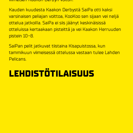
Kauden kuudesta Kaakon Derbystä SaiPa otti kaksi
varsinaisen peliajan voittoa, KooKoo sen sijaan vei neljä
ottelua jatkoilla. SaiPa ei siis jäänyt keskinäisissä
otteluissa kertaakaan pisteittä ja vei Kaakon Herruuden
pistein 10-8.
SaiPan pelit jatkuvat tiistaina Kisapuistossa, kun
tammikuun viimeisessä ottelussa vastaan tulee Lahden
Pelicans.
LEHDISTÖTILAISUUS