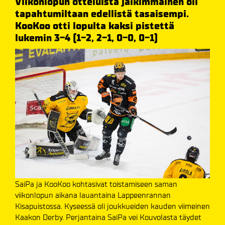
Viikonlopun otteluista jälkimmäinen oli
tapahtumiltaan edellistä tasaisempi.
KooKoo otti lopulta kaksi pistettä
lukemin 3-4 (1-2, 2-1, 0-0, 0-1)
SaiPa ja KooKoo kohtasivat toistamiseen saman
viikonlopun aikana lauantaina Lappeenrannan
Kisapuistossa. Kyseessä oli joukkueiden kauden viimeinen
Kaakon Derby. Perjantaina SaiPa vei Kouvolasta täydet