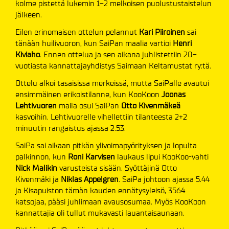
kolme pistettä lukemin 1-2 melkoisen puolustustaistelun
jälkeen.
Eilen erinomaisen ottelun pelannut
Kari Piiroinen
sai
tänään huilivuoron, kun SaiPan maalia vartioi
Henri
Kiviaho
. Ennen ottelua ja sen aikana juhlistettiin 20-
vuotiasta kannattajayhdistys Saimaan Keltamustat ry:tä.
Ottelu alkoi tasaisissa merkeissä, mutta SaiPalle avautui
ensimmäinen erikoistilanne, kun KooKoon
Joonas
Lehtivuoren
maila osui SaiPan
Otto Kivenmäkeä
kasvoihin. Lehtivuorelle vihellettiin tilanteesta 2+2
minuutin rangaistus ajassa 2.53.
SaiPa sai aikaan pitkän ylivoimapyörityksen ja lopulta
palkinnon, kun
Roni Karvisen
laukaus lipui KooKoo-vahti
Nick Malikin
varusteista sisään. Syöttäjinä
Otto
Kivenmäki ja
Niklas Appelgren
. SaiPa johtoon ajassa 5.44
ja Kisapuiston tämän kauden ennätysyleisö, 3564
katsojaa, pääsi juhlimaan avausosumaa. Myös KooKoon
kannattajia oli tullut mukavasti lauantaisaunaan.