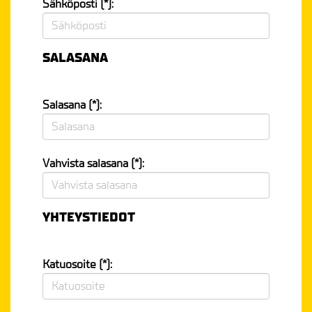
Sähköposti (*):
SALASANA
Salasana (*):
Vahvista salasana (*):
YHTEYSTIEDOT
Katuosoite (*):