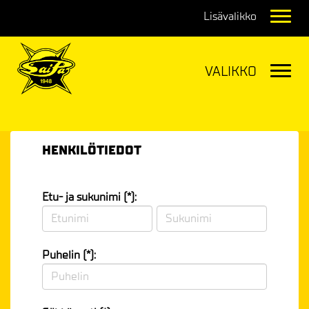
Navig
Navig
HENKILÖTIEDOT
Etu- ja sukunimi (*):
Puhelin (*):