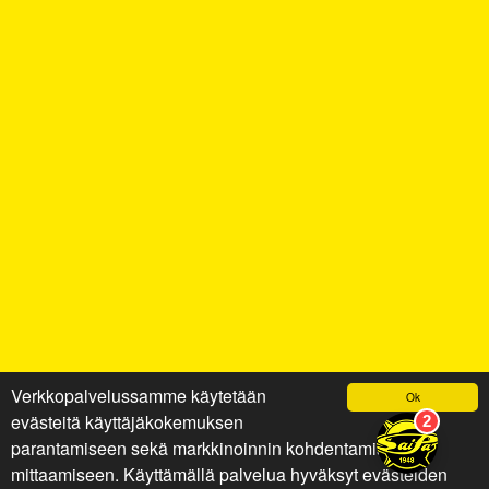
Verkkopalvelussamme käytetään
Ok
evästeitä käyttäjäkokemuksen
parantamiseen sekä markkinoinnin kohdentamiseen ja
mittaamiseen. Käyttämällä palvelua hyväksyt evästeiden