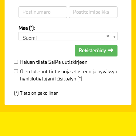
Maa (*):
Suomi
Rekisteröidy
Haluan tilata SaiPa uutiskirjeen
Olen lukenut
tietosuojaselosteen
ja hyväksyn
henkilötietojeni käsittelyn (*)
(*) Tieto on pakollinen