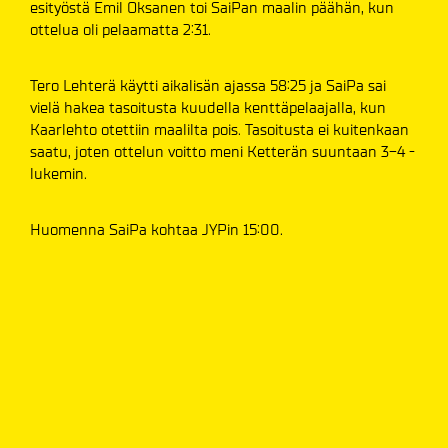
esityöstä Emil Oksanen toi SaiPan maalin päähän, kun
ottelua oli pelaamatta 2:31.
Tero Lehterä käytti aikalisän ajassa 58:25 ja SaiPa sai
vielä hakea tasoitusta kuudella kenttäpelaajalla, kun
Kaarlehto otettiin maalilta pois. Tasoitusta ei kuitenkaan
saatu, joten ottelun voitto meni Ketterän suuntaan 3-4 -
lukemin.
Huomenna SaiPa kohtaa JYPin 15:00.