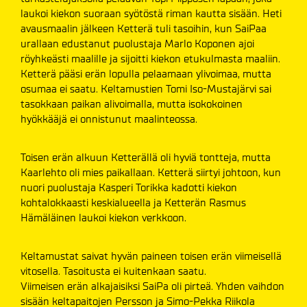
laukoi kiekon suoraan syötöstä riman kautta sisään. Heti
avausmaalin jälkeen Ketterä tuli tasoihin, kun SaiPaa
urallaan edustanut puolustaja Marlo Koponen ajoi
röyhkeästi maalille ja sijoitti kiekon etukulmasta maaliin.
Ketterä pääsi erän lopulla pelaamaan ylivoimaa, mutta
osumaa ei saatu. Keltamustien Tomi Iso-Mustajärvi sai
tasokkaan paikan alivoimalla, mutta isokokoinen
hyökkääjä ei onnistunut maalinteossa.
Toisen erän alkuun Ketterällä oli hyviä tontteja, mutta
Kaarlehto oli mies paikallaan. Ketterä siirtyi johtoon, kun
nuori puolustaja Kasperi Torikka kadotti kiekon
kohtalokkaasti keskialueella ja Ketterän Rasmus
Hämäläinen laukoi kiekon verkkoon.
Keltamustat saivat hyvän paineen toisen erän viimeisellä
vitosella. Tasoitusta ei kuitenkaan saatu.
Viimeisen erän alkajaisiksi SaiPa oli pirteä. Yhden vaihdon
sisään keltapaitojen Persson ja Simo-Pekka Riikola