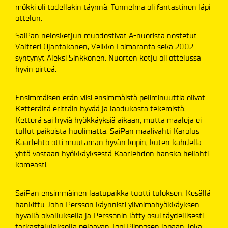
mökki oli todellakin täynnä. Tunnelma oli fantastinen läpi
ottelun.
SaiPan nelosketjun muodostivat A-nuorista nostetut
Valtteri Ojantakanen, Veikko Loimaranta sekä 2002
syntynyt Aleksi Sinkkonen. Nuorten ketju oli ottelussa
hyvin pirteä.
Ensimmäisen erän viisi ensimmäistä peliminuuttia olivat
Ketterältä erittäin hyvää ja laadukasta tekemistä.
Ketterä sai hyviä hyökkäyksiä aikaan, mutta maaleja ei
tullut paikoista huolimatta. SaiPan maalivahti Karolus
Kaarlehto otti muutaman hyvän kopin, kuten kahdella
yhtä vastaan hyökkäyksestä Kaarlehdon hanska heilahti
komeasti.
SaiPan ensimmäinen laatupaikka tuotti tuloksen. Kesällä
hankittu John Persson käynnisti ylivoimahyökkäyksen
hyvällä oivalluksella ja Perssonin lätty osui täydellisesti
tarkastelujaksolla pelaavan Topi Piipposen lapaan, joka