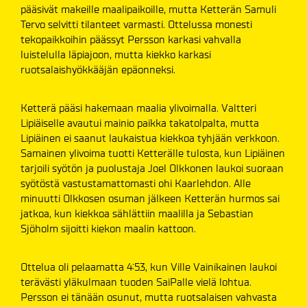
pääsivät makeille maalipaikoille, mutta Ketterän Samuli
Tervo selvitti tilanteet varmasti. Ottelussa monesti
tekopaikkoihin päässyt Persson karkasi vahvalla
luistelulla läpiajoon, mutta kiekko karkasi
ruotsalaishyökkääjän epäonneksi.
Ketterä pääsi hakemaan maalia ylivoimalla. Valtteri
Lipiäiselle avautui mainio paikka takatolpalta, mutta
Lipiäinen ei saanut laukaistua kiekkoa tyhjään verkkoon.
Samainen ylivoima tuotti Ketterälle tulosta, kun Lipiäinen
tarjoili syötön ja puolustaja Joel Olkkonen laukoi suoraan
syötöstä vastustamattomasti ohi Kaarlehdon. Alle
minuutti Olkkosen osuman jälkeen Ketterän hurmos sai
jatkoa, kun kiekkoa sählättiin maalilla ja Sebastian
Sjöholm sijoitti kiekon maalin kattoon.
Ottelua oli pelaamatta 4:53, kun Ville Vainikainen laukoi
terävästi yläkulmaan tuoden SaiPalle vielä lohtua.
Persson ei tänään osunut, mutta ruotsalaisen vahvasta