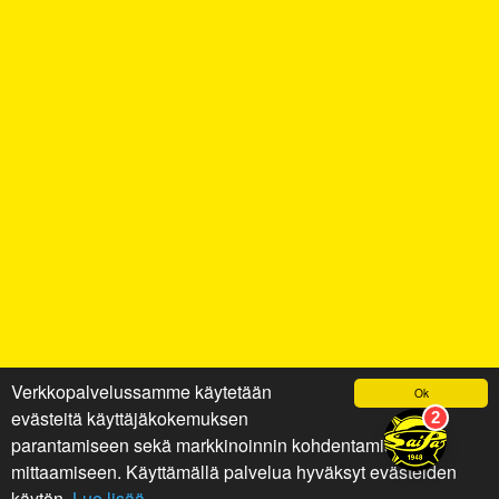
Verkkopalvelussamme käytetään
Ok
evästeitä käyttäjäkokemuksen
parantamiseen sekä markkinoinnin kohdentamiseen ja
mittaamiseen. Käyttämällä palvelua hyväksyt evästeiden
käytön.
Lue lisää