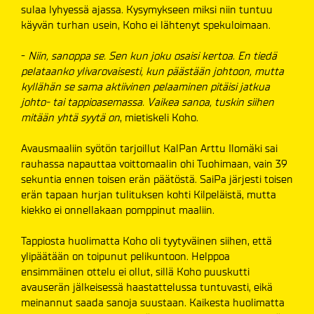
sulaa lyhyessä ajassa. Kysymykseen miksi niin tuntuu
käyvän turhan usein, Koho ei lähtenyt spekuloimaan.
-
Niin, sanoppa se. Sen kun joku osaisi kertoa. En tiedä
pelataanko ylivarovaisesti, kun päästään johtoon, mutta
kyllähän se sama aktiivinen pelaaminen pitäisi jatkua
johto- tai tappioasemassa. Vaikea sanoa, tuskin siihen
mitään yhtä syytä on
, mietiskeli Koho.
Avausmaaliin syötön tarjoillut KalPan Arttu Ilomäki sai
rauhassa napauttaa voittomaalin ohi Tuohimaan, vain 39
sekuntia ennen toisen erän päätöstä. SaiPa järjesti toisen
erän tapaan hurjan tulituksen kohti Kilpeläistä, mutta
kiekko ei onnellakaan pomppinut maaliin.
Tappiosta huolimatta Koho oli tyytyväinen siihen, että
ylipäätään on toipunut pelikuntoon. Helppoa
ensimmäinen ottelu ei ollut, sillä Koho puuskutti
avauserän jälkeisessä haastattelussa tuntuvasti, eikä
meinannut saada sanoja suustaan. Kaikesta huolimatta