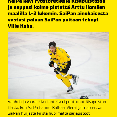
KalPa kävi ryöstöretkellä Kisapuistossa
ja nappasi kolme pistettä Arttu Ilomäen
maalilla 1-2 lukemin. SaiPan ainokaisesta
vastasi paluun SaiPan paitaan tehnyt
Ville Koho.
Vauhtia ja vaarallisia tilanteita ei puuttunut Kisapuiston
illasta, kun SaiPa isännöi KalPaa. Vierailijat nappasivat
SaiPan hurjasta kiristä huolimatta sarjapisteet