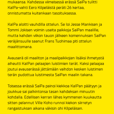
mukaansa. Kahdessa viimeisessä erässä SaiPa tulitti
KalPa-vahti Eero Kilpeläistä peräti 26 kertaa,
onnistumatta kuitenkaan tasoituksessa.
KalPa aloitti vauhdilla ottelun. Se loi Jesse Mankisen ja
Tommi Jokisen voimin useita paikkoja SaiPan maalille,
mutta kahden viikon tauon jälkeen komennuksen SaiPan
veräjänsuulle saanut Frans Tuohimaa piti ottelun
maalittomana.
Avauserä oli maaliton ja maalipaikkojen lisäksi ihmetystä
aiheutti KalPan pelaajien luistimien terät. Kaksi pelaajaa
joutui avauserässä jättämään vaihdon kesken luistimen
terän pudottua luistimesta SaiPan maalin takana.
Toisessa erässä SaiPa painoi kiekkoa KalPan päätyyn ja
joukkue sai palkintonsa tasan kahdeksan minuutin
kohdalla. Edellisen kerran lähes kymmenen kuukautta
sitten pelannut Ville Koho runnoi kiekon siirretyn
rangaistuksen aikana väkisin ohi Kilpeläisen.