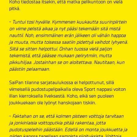
Koho tiedostaa itsekin, että matka pelikuntoon on vielä
pitkä.
-
Tuntui tosi hyvälle. Kymmenen kuukautta suurinpiirtein
on viime pelistä aikaa ja nyt pääsi tekemään sitä mistä
nauttii. Noh, ensimmäinen erän jälkeen oli vähän happoa
ja muuta, mutta toisessa saatiin pidettyä vaihdot lyhyenä.
Siitä se sitten helpottui. Onhan tuossa vielä paljon
tekemistä, että pääsee mukaan pelirytmiin, mutta
pikkuhiljaa. Jostainhan se on aloitettava. Nautitaan, kun
päästiin pelaamaan.
SaiPan tilanne sarjataulukossa ei helpottunut, sillä
viimeisellä pudostupelipaikalla oleva Sport nappasi voiton
illan kierroksella Ilveksestä. Koho, eikä sen puoleen
joukkuekaan ole lyönyt hanskojaan tiskiin.
-
Faktahan on se, että kolmen pisteen voittoja tarvitaan
ja jonkinlaisia voittoputkia pitää rakentaa, jotta
pudotuspeleihin päästään. Edellä on monta joukkuetta ja
niiden kanssa tapellaan samoista sijoituksista. Voittoja