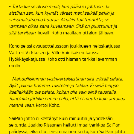
-
Totta kai se oli iso maali, kun päästiin johtoon. Ja
aistihan sen, kun kylmät väreet meni selkää pitkin ja
seisomakatsomo huutaa. Ainakin tuli tunnetta, se
varmaan oikea sana kuvaamaan. Sitä on puuttunut ja
sitä tarvitaan
, kuvaili Koho maaliaan ottelun jälkeen.
Koho pelasi avausottelussaan joukkueen nelosketjussa
Valtteri Virkkusen ja Ville Vainikaisen kanssa.
Hyökkäysketjussa Koho otti hieman tarkkailevamman
roolin.
-
Mahdollisimman yksinkertaisestihan sitä yrittää pelata.
Äijät painaa hommia, taistelee ja taklaa. Ei siinä helppo
itsellekkään ole pelata, koitan olla vain siinä taustalla.
Sanoinkin jätkille ennen peliä, että ei muuta kuin antakaa
mennä vaan
, kertoi Koho.
SaiPan johto ei kestänyt kuin minuutin ja yhdeksän
sekuntia. Jaakko Rissanen heilutti maaliverkkoa SaiPan
päädyssä, eikä ollut ensimmäinen kerta, kun SaiPan johto