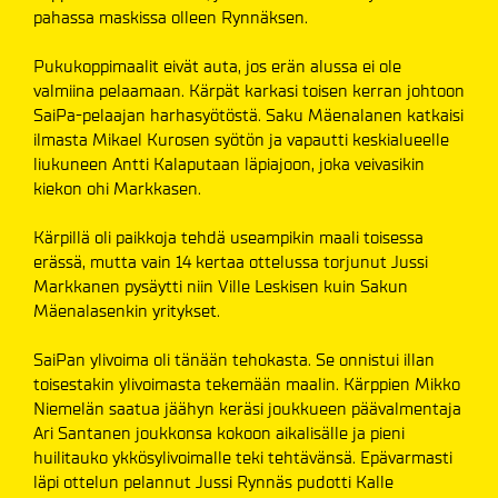
pahassa maskissa olleen Rynnäksen.
Pukukoppimaalit eivät auta, jos erän alussa ei ole
valmiina pelaamaan. Kärpät karkasi toisen kerran johtoon
SaiPa-pelaajan harhasyötöstä. Saku Mäenalanen katkaisi
ilmasta Mikael Kurosen syötön ja vapautti keskialueelle
liukuneen Antti Kalaputaan läpiajoon, joka veivasikin
kiekon ohi Markkasen.
Kärpillä oli paikkoja tehdä useampikin maali toisessa
erässä, mutta vain 14 kertaa ottelussa torjunut Jussi
Markkanen pysäytti niin Ville Leskisen kuin Sakun
Mäenalasenkin yritykset.
SaiPan ylivoima oli tänään tehokasta. Se onnistui illan
toisestakin ylivoimasta tekemään maalin. Kärppien Mikko
Niemelän saatua jäähyn keräsi joukkueen päävalmentaja
Ari Santanen joukkonsa kokoon aikalisälle ja pieni
huilitauko ykkösylivoimalle teki tehtävänsä. Epävarmasti
läpi ottelun pelannut Jussi Rynnäs pudotti Kalle