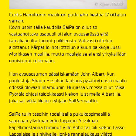
Curtis Hamiltonin maaliton putki ehti kestää 17 ottelun
verran.
Kovin usein tällä kaudella SaiPa on ollut se
vastaanottava osapuoli ottelun avauserässä eikä
tämäkään ilta tuonut poikkeusta. Vahvasti ottelun
aloittanut Kärpät loi heti ottelun alkuun paikkoja Jussi
Markkasen maalille, mutta maaleja se ei ensi yrityksillään
onnistunut tekemään.
Illan avausosuman pääsi iskemään John Albert, kun
puolustaja Shaun Heshkan laukaus pysähtyi ensin maalin
edessä olevaan lihamuuriin. Hurjassa vireessä ollut Mika
Pyörälä ohjasi taidokkaasti kiekon luistimella Albertille,
joka sai lyödä kiekon tyhjään SaiPa-maaliin.
SaiPa tulin tasoihin todellisella pukukoppimaalilla
saatuaan ylivoiman erän loppuun. Ylivoiman
kapellimestarina toiminut Ville Koho tarjoili kiekon Lasse
Lappalaiselle siniviivalle, jonka rannelaukaus yllätti