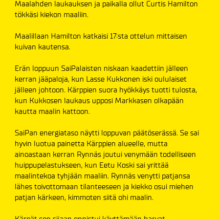
Maalahden laukauksen ja paikalla ollut Curtis Hamilton
tökkäsi kiekon maaliin.
Maalillaan Hamilton katkaisi 17:sta ottelun mittaisen
kuivan kautensa.
Erän loppuun SaiPalaisten niskaan kaadettiin jälleen
kerran jääpaloja, kun Lasse Kukkonen iski oululaiset
jälleen johtoon. Kärppien suora hyökkäys tuotti tulosta,
kun Kukkosen laukaus upposi Markkasen olkapään
kautta maalin kattoon.
SaiPan energiataso näytti loppuvan päätöserässä. Se sai
hyvin luotua painetta Kärppien alueelle, mutta
ainoastaan kerran Rynnäs joutui venymään todelliseen
huippupelastukseen, kun Eetu Koski sai yrittää
maalintekoa tyhjään maaliin. Rynnäs venytti patjansa
lähes toivottomaan tilanteeseen ja kiekko osui miehen
patjan kärkeen, kimmoten siitä ohi maalin.
Kärpät sen sijaan onnistui käyttämään harvat