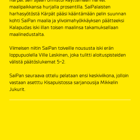
maalipaikkansa hurjalla prosentilla. SaiPalaisten
harhasyötöstä Kärpät pääsi kääntämään pelin suunnan
kohti SaiPan maalia ja ylivoimahyökkäyksen päätteeksi
Kalapudas iski illan toisen maalinsa takamuksellaan
maalinedustalta.
Viimeisen niitin SaiPan toiveille noususta iski erän
loppupuolella Ville Leskinen, joka tulitti aloituspisteiden
välistä päätöslukemat 5-2.
SaiPan seuraava ottelu pelataan ensi keskiviikona, jolloin
vastaan asetttu Kisapuistossa sarjanousija Mikkelin
Jukurit.