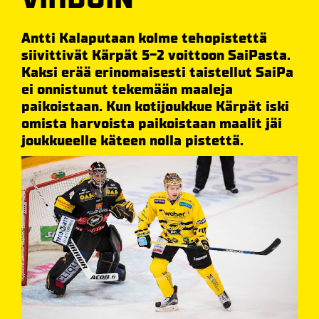
Antti Kalaputaan kolme tehopistettä
siivittivät Kärpät 5-2 voittoon SaiPasta.
Kaksi erää erinomaisesti taistellut SaiPa
ei onnistunut tekemään maaleja
paikoistaan. Kun kotijoukkue Kärpät iski
omista harvoista paikoistaan maalit jäi
joukkueelle käteen nolla pistettä.