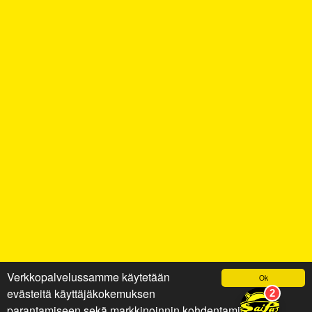
Verkkopalvelussamme käytetään
Ok
evästeitä käyttäjäkokemuksen
parantamiseen sekä markkinoinnin kohdentamiseen ja