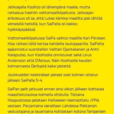
Jatkoajalla KooKoo oli lähempänä maalia, mutta
ratkaisua haettiin voittomaalikilpailusta. Jatkoajan
erikoisuus oli se, että Lukas kärkkyi maalilta pois lähtöä
viimeisillä hetkillä, kun SaiPalla oli kiekko
hyökkäyspäässä.
Voittomaalikilpailussa SaiPa vaihtoi maalille Kari Piiroisen.
Kisa ratkesi tällä kertaa kahdella laukojaparilla. SaiPalta
epäonnistui vuorotellen Valtteri Ojantakanen ja Antti
Kalapudas, kun KooKoolla onnistuivat sekä Linus
Andersson että D'Astous. Näin KooKoolle kauden
kolmannesta Derbystä kaksi pistettä.
Joukkueiden keskinäiset pisteet ovat kolmen ottelun
jälkeen SaiPalle 5-4.
SaiPan pelit jatkuvat ennen ensi viikon jälkeen koittavaa
maaottelutaukoa kolmella ottelulla. Tiistaina
Kisapuistossa pelataan Halloween-teemaottelu JYPiä
vastaan. Perjantaina vieraillaan Lahdessa Pelicansin
vastustajana ja lauantaina kohdataan kotona Tampereen