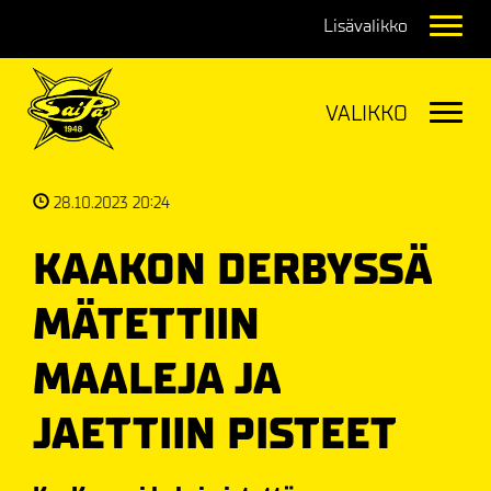
Navig
Navig
28.10.2023 20:24
KAAKON DERBYSSÄ
MÄTETTIIN
MAALEJA JA
JAETTIIN PISTEET