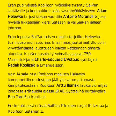
Erän puolivälissä KooKoon hyökkäys tyrehtyi SaiPan
siniviivalle ja kotijoukkue pääsi vastahyökkäykseen.
Adam
Helewka
tarjosi kiekon vauhtiin
Antoine Morandille
, joka
hyvällä liikkeellään kiersi Setäsen ja vei SaiPan jälleen
johtoon.
Erän lopussa SaiPan toisen maalin tarjoillut Helewka
toimi epäonnen soturina. Ensin mies joutui jäähylle pelin
viivyttämisestä lauottuaan kiekon katsomoon omalta
alueelta. KooKoo tasoitti ylivoimalla ajassa 17.50.
Maalintekijänä
Charle-Edouard D'Astous
, syöttäjinä
Radek Koblizek
ja Emanuelsson.
Vain 14 sekuntia KooKoon maalista Helewka
komennettiin uudestaan jäähylle varomattomasta
kampituksestaan. KooKoon
Arttu Ilomäki
laukoi vierailijat
johdossa erätauolle ajassa 19.40. Syöttäjinä kultakypärä
Ben Tardif
ja Koblizek.
Ensimmäisessä erässä SaiPan Piiroinen torjui 10 kertaa ja
KooKoon Setänen 11.