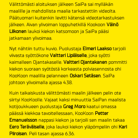
Välittömästi aloituksen jälkeen SaiPa sai mylläkän
maalille ja mahdollista maalia tarkastettiin videolta.
Päätuomari kuitenkin levitti kätensä videotarkastuksen
jälkeen. Aivan ylivoiman loppuhetkillä Kookoon
Väinö
Liikonen
laukoi kiekon katsomoon ja SaiPa pääsi
jatkamaan ylivoimaa.
Nyt nähtiin tuttu kuvio. Puolustaja
Elmeri Laakso
tarjoili
viivasta syöttökone
Valtteri Lipiäiselle
, joka syötti
kaimalleen Ojantakaselle.
Valtteri Ojantakanen
pommitti
kiekon suoraan syötöstä korkeasta polviasennosta ohi
KooKoon maalilla pelanneen
Oskari Setäsen
. SaiPa
johtoon ylivoimalla ajassa 4.38.
Kuin taikaiskusta välittömästi maalin jälkeen pelin ote
siirtyi KooKoolle. Vajaat kaksi minuuttia SaiPan maalista
kotijoukkueen puolustaja
Greg Moro
kaatui omassa
päässä kiekkoa tavoitellessaan, KooKoon
Petter
Emanuelsson
nappasi kiekon ja tarjoili sen maalin takaa
Eero Teräväiselle
, joka laukoi kiekon yläpömpeliin ohi
Kari
Piiroisen
. Peli tasan ajassa 6.36.