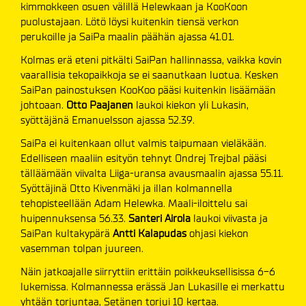
kimmokkeen osuen välillä Helewkaan ja KooKoon
puolustajaan. Lötö löysi kuitenkin tiensä verkon
perukoille ja SaiPa maalin päähän ajassa 41.01.
Kolmas erä eteni pitkälti SaiPan hallinnassa, vaikka kovin
vaarallisia tekopaikkoja se ei saanutkaan luotua. Kesken
SaiPan painostuksen KooKoo pääsi kuitenkin lisäämään
johtoaan.
Otto Paajanen
laukoi kiekon yli Lukasin,
syöttäjänä Emanuelsson ajassa 52.39.
SaiPa ei kuitenkaan ollut valmis taipumaan vieläkään.
Edelliseen maaliin esityön tehnyt Ondrej Trejbal pääsi
tälläämään viivalta Liiga-uransa avausmaalin ajassa 55.11.
Syöttäjinä Otto Kivenmäki ja illan kolmannella
tehopisteellään Adam Helewka. Maali-iloittelu sai
huipennuksensa 56.33.
Santeri Airola
laukoi viivasta ja
SaiPan kultakypärä
Antti Kalapudas
ohjasi kiekon
vasemman tolpan juureen.
Näin jatkoajalle siirryttiin erittäin poikkeuksellisissa 6-6
lukemissa. Kolmannessa erässä Jan Lukasille ei merkattu
yhtään torjuntaa, Setänen torjui 10 kertaa.