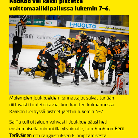
KooKoo vei kaksi pistettä
voittomaalikilpailussa lukemin 7-6.
Molempien joukkueiden kannattajat saivat tänään
riittävästi tuuletettavaa, kun kauden kolmannessa
Kaakon Derbyssä pisteet jaettiin lukemin 6-7.
SaiPa tuli otteluun vahvasti. Joukkue pääsi heti
ensimmäisellä minuutilla ylivoimalle, kun KooKoon
Eero
Teräväinen
otti rangaistuksen kiinnipitämisestä.