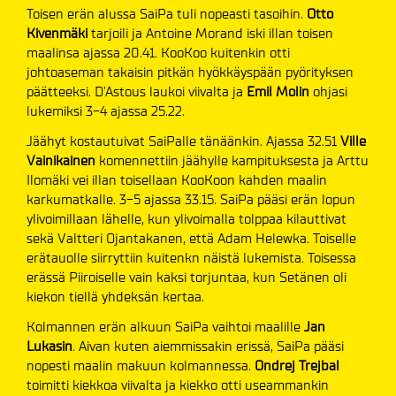
Toisen erän alussa SaiPa tuli nopeasti tasoihin.
Otto
Kivenmäki
tarjoili ja Antoine Morand iski illan toisen
maalinsa ajassa 20.41. KooKoo kuitenkin otti
johtoaseman takaisin pitkän hyökkäyspään pyörityksen
päätteeksi. D'Astous laukoi viivalta ja
Emil Molin
ohjasi
lukemiksi 3-4 ajassa 25.22.
Jäähyt kostautuivat SaiPalle tänäänkin. Ajassa 32.51
Ville
Vainikainen
komennettiin jäähylle kampituksesta ja Arttu
Ilomäki vei illan toisellaan KooKoon kahden maalin
karkumatkalle. 3-5 ajassa 33.15. SaiPa pääsi erän lopun
ylivoimillaan lähelle, kun ylivoimalla tolppaa kilauttivat
sekä Valtteri Ojantakanen, että Adam Helewka. Toiselle
erätauolle siirryttiin kuitenkn näistä lukemista. Toisessa
erässä Piiroiselle vain kaksi torjuntaa, kun Setänen oli
kiekon tiellä yhdeksän kertaa.
Kolmannen erän alkuun SaiPa vaihtoi maalille
Jan
Lukasin
. Aivan kuten aiemmissakin erissä, SaiPa pääsi
nopesti maalin makuun kolmannessa.
Ondrej Trejbal
toimitti kiekkoa viivalta ja kiekko otti useammankin