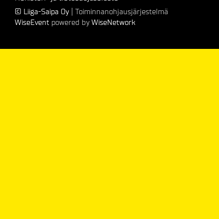
© Liiga-Saipa Oy
| Toiminnanohjausjärjestelmä
WiseEvent
powered by
WiseNetwork