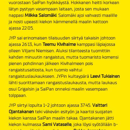
vuorostaan SaiPan hyökkäystä. Hokkanen heitti korkean
lätyn pystyyn vasempaan laitaan, josta sen mukaan
nappasi
Miikka Salomäki
. Salomäki ajoi vahvasti maalille
ja nosti upeasti kiekon kämmenellä maalin kattoon
ajassa 22:05.
JYP sai erinomaisen tilaisuuden siirtyä takaisin johtoon
ajassa 26:13, kun
Teemu Kivihalme
kamppasi läpiajossa
olleen Viljami Niemisen. Aluksi tilanteesta tuomittiin
kahden minuutin rangaistus, mutta tuomaristo komensi
pienen pohdinnan jälkeen Kivihalmeen pois
rangaistusaitiosta, kun tuomio vaihtui
rangaistuslaukaukseen. JYPin kultaypärä
Leevi Tukiainen
lähti suorittamaan rangaistuslaukausta, mutta laukaus
osui Grigalsin ja SaiPan onneksi maalin vasempaan
tolppaan.
JYP siirtyi lopulta 1-2 johtoon ajassa 37:45.
Valtteri
Ojantakanen
teki väkevän esityön ja kaartoi suojaten
kiekon kanssa SaiPan maalin takaa. Ojantakanen jätti
kiekon kulmassa
Sami Vataselle
, joka löysi syötöllään b-