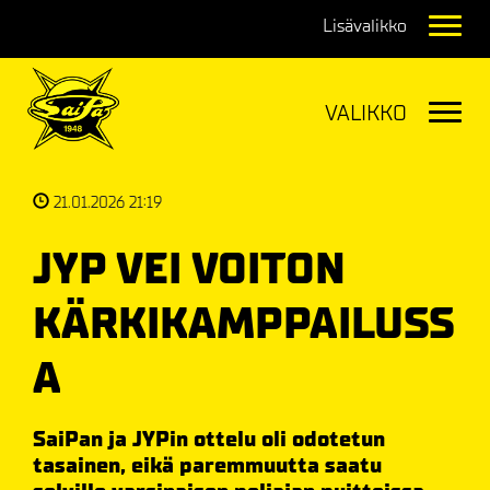
Navig
Navig
21.01.2026 21:19
JYP VEI VOITON
KÄRKIKAMPPAILUSS
A
SaiPan ja JYPin ottelu oli odotetun
tasainen, eikä paremmuutta saatu