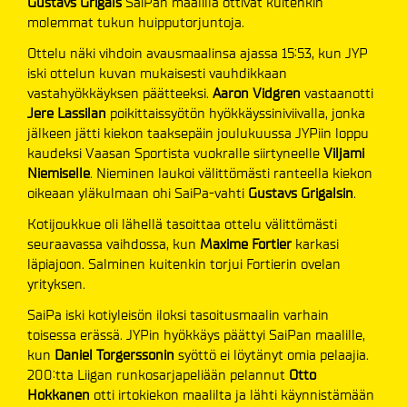
Gustavs Grigals
SaiPan maalilla ottivat kuitenkin
molemmat tukun huipputorjuntoja.
Ottelu näki vihdoin avausmaalinsa ajassa 15:53, kun JYP
iski ottelun kuvan mukaisesti vauhdikkaan
vastahyökkäyksen päätteeksi.
Aaron Vidgren
vastaanotti
Jere Lassilan
poikittaissyötön hyökkäyssiniviivalla, jonka
jälkeen jätti kiekon taaksepäin joulukuussa JYPiin loppu
kaudeksi Vaasan Sportista vuokralle siirtyneelle
Viljami
Niemiselle
. Nieminen laukoi välittömästi ranteella kiekon
oikeaan yläkulmaan ohi SaiPa-vahti
Gustavs Grigalsin
.
Kotijoukkue oli lähellä tasoittaa ottelu välittömästi
seuraavassa vaihdossa, kun
Maxime Fortier
karkasi
läpiajoon. Salminen kuitenkin torjui Fortierin ovelan
yrityksen.
SaiPa iski kotiyleisön iloksi tasoitusmaalin varhain
toisessa erässä. JYPin hyökkäys päättyi SaiPan maalille,
kun
Daniel Torgerssonin
syöttö ei löytänyt omia pelaajia.
200:tta Liigan runkosarjapeliään pelannut
Otto
Hokkanen
otti irtokiekon maalilta ja lähti käynnistämään