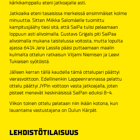
kärkikamppailu eteni jatkoajalle asti.
Jatkoaika eteni tasaisissa merkeissä ensimmäiset kolme
minuuttia. Sitten Miikka Salomäelle tuomittu
kampitusjäähy tiesi sitä, että SaiPa tulisi pelaamaan
loppuun asti alivoimalla. Gustavs Grigals piti SaiPaa
alivoimalla mukana taistelussa voitosta, mutta lopulta
ajassa 64:14 Jere Lassila pääsi puttaamaan maalin
kulmalta ottelun ratkaisun Viljami Niemisen ja Leevi
Tukiaisen syötöistä.
Jälleen kerran tällä kaudella tämä ottelupari päättyi
vierasvoittoon. Edellinenkin Lappeenrannassa pelattu
ottelu päättyi JYPin voittoon vasta jatkoajalla, joten
pisteet menevät keskinäisissä SaiPan eduksi 8-4.
Viikon toinen ottelu pelataan niin ikään kotona, kun
lauantaina vastustajana on Oulun Kärpät.
LEHDISTÖTILAISUUS