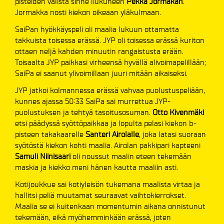
pisteiden välistä sinne liukuneen
Pekka Jormakan
.
Jormakka nosti kiekon oikeaan yläkulmaan.
SaiPan hyökkäyspeli oli maalia lukuun ottamatta
takkuista toisessa erässä. JYP oli toisessa erässä kuriton
ottaen neljä kahden minuutin rangaistusta erään.
Toisaalta JYP paikkasi virheensä hyvällä alivoimapelillään;
SaiPa ei saanut ylivoimillaan juuri mitään aikaiseksi.
JYP jatkoi kolmannessa erässä vahvaa puolustuspeliään,
kunnes ajassa 50:33 SaiPa sai murrettua JYP-
puolustuksen ja tehtyä tasoitusosuman.
Otto Kivenmäki
etsi päädyssä syöttöpaikkaa ja lopulta pelasi kiekon b-
pisteen takakaarelle
Santeri Airolalle
, joka latasi suoraan
syötöstä kiekon kohti maalia. Airolan pakkipari kapteeni
Samuli Niinisaari
oli noussut maalin eteen tekemään
maskia ja kiekko meni hänen kautta maaliin asti.
Kotijoukkue sai kotiyleisön tukemana maalista virtaa ja
hallitsi peliä muutamat seuraavat vaihtokierrokset.
Maalia se ei kuitenkaan momentumin aikana onnistunut
tekemään, eikä myöhemminkään erässä, joten