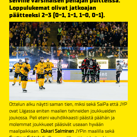
selville varsinaisen peliajan puitteissa.
Loppulukemat olivat jatkoajan
päätteeksi 2-3 (0-1, 1-1, 1-0, 0-1).
Ottelun alku näytti saman tien, miksi sekä SaiPa että JYP
ovat Liigassa eniten maalien tehneiden joukkueiden
joukossa. Peli eteni vauhdikkaasti päästä päähän ja
molemmat joukkueet pääsivät useaan hyvään
maalipaikkaan.
Oskari Salminen
JYPin maalilla sekä