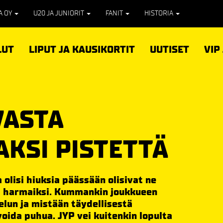
PA OY
U20 JA JUNIORIT
FANIT
HISTORIA
LUT
LIPUT JA KAUSIKORTIT
UUTISET
VIP
VASTA
AKSI PISTETTÄ
olisi hiuksia päässään olisivat ne
ä harmaiksi. Kummankin joukkueen
elun ja mistään täydellisestä
voida puhua. JYP vei kuitenkin lopulta