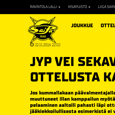
RAVINTOLA LALLI
KISAPUISTO
LIIGA SAI
JOUKKUE
OTTE
22.11.2016 22:02
JYP VEI SEKA
OTTELUSTA K
Jos kummallakaan päävalmentajalla 
muuttuneet illan kamppailun myöt
pelaaminen aaltoili pahasti läpi ott
jääkiekkoilullisesta esimerkistä ei 