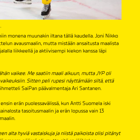
.
niin monena muunakin iltana tällä kaudella. Joni Nikko
ttelun avausmaalin, mutta mistään ansaitusta maalista
lalla liikkeellä ja aktiivisempi kiekon kanssa läpi
vähän vaikee. Me saatiin maali alkuun, mutta JYP oli
aikeuksiin. Sitten peli rupesi näyttämään siltä, että
, ihmetteli SaiPan päävalmentaja Ari Santanen.
ensin erän puolessavälissä, kun Antti Suomela iski
ainalosta tasoitusmaalin ja erän lopussa vain 13
maalin.
n alta hyviä vastaiskuja ja niistä paikoista olisi pitänyt