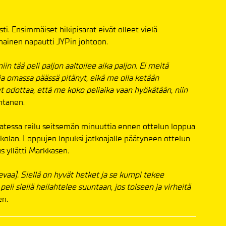
ti. Ensimmäiset hikipisarat eivät olleet vielä
nainen napautti JYPin johtoon.
iin tää peli paljon aaltoilee aika paljon. Ei meitä
 omassa päässä pitänyt, eikä me olla ketään
 odottaa, että me koko peliaika vaan hyökätään, niin
ntanen.
atessa reilu seitsemän minuuttia ennen ottelun loppua
kolan. Loppujen lopuksi jatkoajalle päätyneen ottelun
s yllätti Markkasen.
levaa]. Siellä on hyvät hetket ja se kumpi tekee
eli siellä heilahtelee suuntaan, jos toiseen ja virheitä
en.