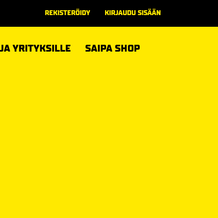
REKISTERÖIDY
KIRJAUDU SISÄÄN
 JA YRITYKSILLE
SAIPA SHOP