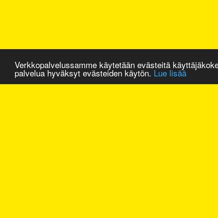
Verkkopalvelussamme käytetään evästeitä käyttäjäkok
palvelua hyväksyt evästeiden käytön.
Lue lisää