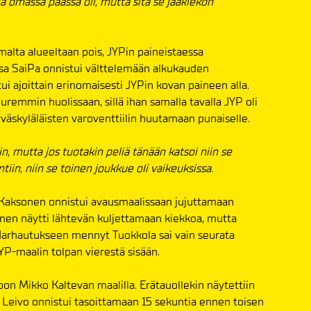
ä omassa päässä oli, mutta sitä se jääkiekon
omalta alueeltaan pois, JYPin paineistaessa
ussa SaiPa onnistui välttelemään alkukauden
 ajoittain erinomaisesti JYPin kovan paineen alla.
remmin huolissaan, sillä ihan samalla tavalla JYP oli
väskyläläisten varoventtiilin huutamaan punaiselle.
 mutta jos tuotakin peliä tänään katsoi niin se
iin, niin se toinen joukkue oli vaikeuksissa.
i Kaksonen onnistui avausmaalissaan jujuttamaan
onen näytti lähtevän kuljettamaan kiekkoa, mutta
 Harhautukseen mennyt Tuokkola sai vain seurata
JYP-maalin tolpan vierestä sisään.
n Mikko Kaltevan maalilla. Erätauollekin näytettiin
 Leivo onnistui tasoittamaan 15 sekuntia ennen toisen