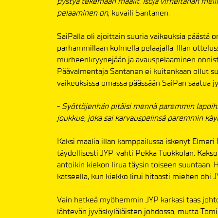
pystyä tekemään maalit. Isoja virheitähän meill
pelaaminen on
, kuvaili Santanen.
SaiPalla oli ajoittain suuria vaikeuksia päästä 
parhammillaan kolmella pelaajalla. Illan ottel
murheenkryynejään ja avauspelaaminen onnistui
Päävalmentaja Santanen ei kuitenkaan ollut suu
vaikeuksissa omassa päässään SaiPan saatua jy
-
Syöttöjenhän pitäisi mennä paremmin lapoihin,
joukkue, joka sai karvauspelinsä paremmin käynt
Kaksi maalia illan kamppailussa iskenyt Elmer
täydellisesti JYP-vahti Pekka Tuokkolan. Kaks
antoikin kiekon lirua täysin toiseen suuntaan.
katseella, kun kiekko lirui hitaasti miehen ohi 
Vain hetkeä myöhemmin JYP karkasi taas johtoo
lähtevän jyväskyläläisten johdossa, mutta Tomi