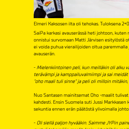
Elmeri Kaksosen ilta oli tehokas. Tuloksena 2+0
SaiPa karkasi avauserässä heti johtoon, kuten 
onnistui survomaan Matti Järvisen esitylöstä o
ei voida puhua vierailijoiden oltua paremmalla ja
avauserän.
-
Mielenkiintoinen peli, kun meilläkin oli alku 
terävämpi ja kamppailuvalmiimpi ja sai meidät v
"oho maali tuli sinne" ja peli oli milloin mitäkin
Nuo Santasen mainitsemat Oho -maalit tulivat 
kahdesti. Ensin Suomela suti Jussi Markkasen k
sekuntia ennen erän päätöstä ylivoimalla johto
-
Oli siellä paljon hyvääkin. Saimme JYPin painee