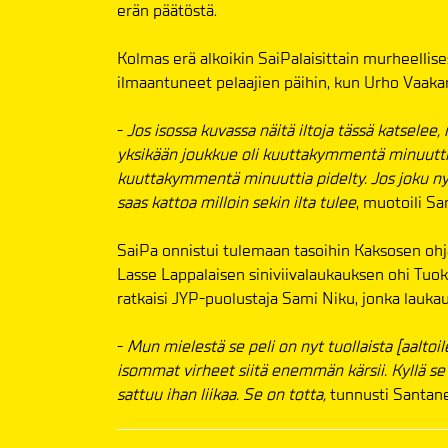
erän päätöstä.
Kolmas erä alkoikin SaiPalaisittain murheellises
ilmaantuneet pelaajien päihin, kun Urho Vaaka
-
Jos isossa kuvassa näitä iltoja tässä katselee, n
yksikään joukkue oli kuuttakymmentä minuuttia
kuuttakymmentä minuuttia pidelty. Jos joku nyt
saas kattoa milloin sekin ilta tulee
, muotoili Sa
SaiPa onnistui tulemaan tasoihin Kaksosen ohj
Lasse Lappalaisen siniviivalaukauksen ohi Tuok
ratkaisi JYP-puolustaja Sami Niku, jonka laukau
-
Mun mielestä se peli on nyt tuollaista [aaltoi
isommat virheet siitä enemmän kärsii. Kyllä se p
sattuu ihan liikaa. Se on totta,
tunnusti Santan