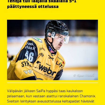
Tehoja tuli laajalla skaalalla 5-1
päättyneessä ottelussa
Välipäivän jälkeen SaiPa hyppäsi taas kaukaloon
pelaamaan, kun vastaan asettui ranskalainen Chamonix.
Sveitsin leirityksen avausottelussa keltapaidat hävisivät