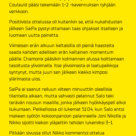
Coulauld pääsi tekemään 1-2 -kavennuksen tyhjään
verkkoon.
Positiivista ottelussa oli kuitenkin se, että nukahdusten
jälkeen SaiPa pystyi ottamaan taas ohjakset itselleen ja
luomaan uutta painetta.
Viimeisen erän alkuun keltaisilla oli pieniä haasteita
saada kahden edellisen erän kaltainen momentum
päälle. Chamonix pääsikin kolmannen alussa koittamaan
tasoitusta ylivoimalla. Itse ylivoimasta ei laatupaikkoja
syntynyt, mutta juuri sen jälkeen kiekko kimposi
ylärimasta ulos.
SaiPa ei saanut reiluun viiteen minuuttiin oleellisia
tilanteita aikaan, mutta vahvasti pelannut Salo teki
terävän nousun maalille, jonka jälkeen hyökkäyspeli alkoi
liukumaan. Pelikellossa oli lukemat 51:04, kun Salo antoi
makean syötön kokoonpanoon palanneelle Joni Nikolle ja
Nikko sijoitti kiekon yläpeltiin tehden lukemiksi 3-1.
Pitkään sivussa ollut Nikko kommentoi ottelua