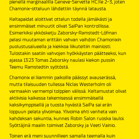
pienellä marginaalilla Geneve-Servette HC:lle 2-3, joten
Chamonix-otteluun lähdettiin täynnä latausta.
Keltapaidat aloittivat ottelun todella jämäkästi ja
ensimmäiset minuutit olivat SaiPan kontrollissa.
Esimerkiksi ykkösketju Zaborsky-Ramstedt-Löfman
pelasi muutaman erittäin vahvan vaihdon Chamonixin
puolustusalueella ja kiekkoa liikuteltiin mainiosti.
Tulostakin saatiin vahvojen hyökkäysten päätteeksi, kun
ajassa 13:23 Tomas Zaborsky naulasi kiekon pussiin
Teemu Ramstedtin syötöstä.
Chamonix ei liiammin paikoille päässyt avauserässä,
mutta tilaisuuden tullessa Niclas Westerholm oli
varmaakin varmempi tolppien välissä. Keltamustat olivat
aktiivisia kaikessa tekemisessä ensimmäisellä
kaksikymppisellä ja tuosta hyvästä SaiPa sai erän
loppuun pelata ylivoimaa. Ylivoima ehti vanheta vain
kahdeksan sekuntia, kunnes Robin Salon ruoska lauloi.
Syöttäjinä maalin toimivat Zaborsky ja Veeti Vainio.
Toinen erä meni suunnilleen samalla teemalla kuin