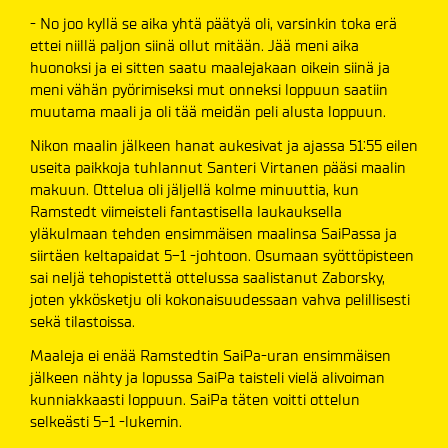
- No joo kyllä se aika yhtä päätyä oli, varsinkin toka erä
ettei niillä paljon siinä ollut mitään. Jää meni aika
huonoksi ja ei sitten saatu maalejakaan oikein siinä ja
meni vähän pyörimiseksi mut onneksi loppuun saatiin
muutama maali ja oli tää meidän peli alusta loppuun.
Nikon maalin jälkeen hanat aukesivat ja ajassa 51:55 eilen
useita paikkoja tuhlannut Santeri Virtanen pääsi maalin
makuun. Ottelua oli jäljellä kolme minuuttia, kun
Ramstedt viimeisteli fantastisella laukauksella
yläkulmaan tehden ensimmäisen maalinsa SaiPassa ja
siirtäen keltapaidat 5-1 -johtoon. Osumaan syöttöpisteen
sai neljä tehopistettä ottelussa saalistanut Zaborsky,
joten ykkösketju oli kokonaisuudessaan vahva pelillisesti
sekä tilastoissa.
Maaleja ei enää Ramstedtin SaiPa-uran ensimmäisen
jälkeen nähty ja lopussa SaiPa taisteli vielä alivoiman
kunniakkaasti loppuun. SaiPa täten voitti ottelun
selkeästi 5-1 -lukemin.