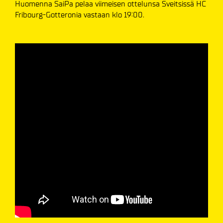
Huomenna SaiPa pelaa viimeisen ottelunsa Sveitsissä HC
Fribourg-Gotteronia vastaan klo 19:00.