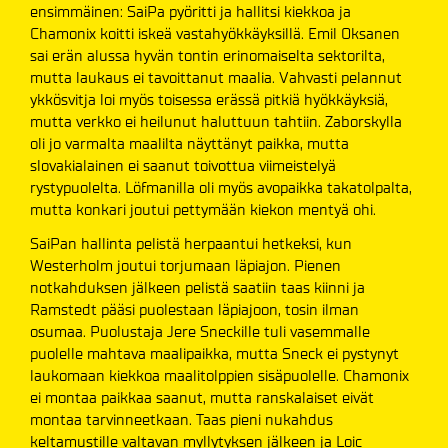
ensimmäinen: SaiPa pyöritti ja hallitsi kiekkoa ja
Chamonix koitti iskeä vastahyökkäyksillä. Emil Oksanen
sai erän alussa hyvän tontin erinomaiselta sektorilta,
mutta laukaus ei tavoittanut maalia. Vahvasti pelannut
ykkösvitja loi myös toisessa erässä pitkiä hyökkäyksiä,
mutta verkko ei heilunut haluttuun tahtiin. Zaborskylla
oli jo varmalta maalilta näyttänyt paikka, mutta
slovakialainen ei saanut toivottua viimeistelyä
rystypuolelta. Löfmanilla oli myös avopaikka takatolpalta,
mutta konkari joutui pettymään kiekon mentyä ohi.
SaiPan hallinta pelistä herpaantui hetkeksi, kun
Westerholm joutui torjumaan läpiajon. Pienen
notkahduksen jälkeen pelistä saatiin taas kiinni ja
Ramstedt pääsi puolestaan läpiajoon, tosin ilman
osumaa. Puolustaja Jere Sneckille tuli vasemmalle
puolelle mahtava maalipaikka, mutta Sneck ei pystynyt
laukomaan kiekkoa maalitolppien sisäpuolelle. Chamonix
ei montaa paikkaa saanut, mutta ranskalaiset eivät
montaa tarvinneetkaan. Taas pieni nukahdus
keltamustille valtavan myllytyksen jälkeen ja Loic