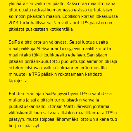
ylimääräisen vaihteen päälle. Kaksi erää maalittomana
ollut ottelu ratkesi kolmannessa erässä turkulaisten
kolmeen pikaiseen maaliin. Edellisen kerran lokakuussa
2013 Turkuhallissa SaiPan voittanut TPS pääsi eroon
pitkästä putkestaan kotikentällä.
SaiPa aloitti ottelun väkevästi. Se sai luotua useita
maalipaikkoja Aleksandar Georgievin maalille, mutta
maalinteko tökkii joukkueelta edelleen. Sen sijaan
pitkään peräänkuulutettu puolustuspelaaminen oli läpi
ottelun loistavaa, vaikka kolmannen erän mustilla
minuuteilla TPS pääsikin rokottamaan kahdesti
läpiajosta.
Kahden erän ajan SaiPa pysyi hyvin TPS:n vauhdissa
mukana ja sai ajoittain turkulaisetkin vahvalle
puolustuskannalle. Etenkin Matti Järvisen johtama
ykköskentällinen sai vaarallisiakin maalitilanteita TPS:n
päätyyn, mutta tolppaa lähemmäksi ottelun aikana tuo
ketju ei päässyt.