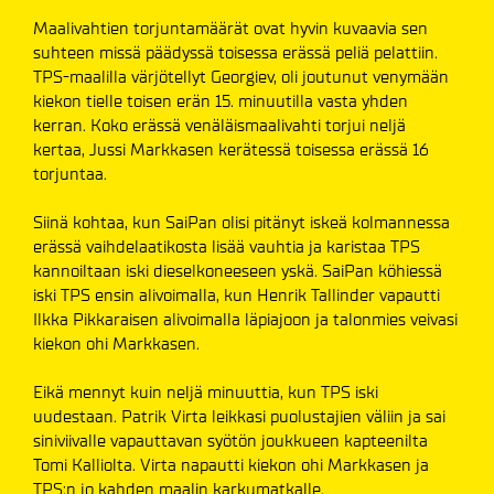
Maalivahtien torjuntamäärät ovat hyvin kuvaavia sen
suhteen missä päädyssä toisessa erässä peliä pelattiin.
TPS-maalilla värjötellyt Georgiev, oli joutunut venymään
kiekon tielle toisen erän 15. minuutilla vasta yhden
kerran. Koko erässä venäläismaalivahti torjui neljä
kertaa, Jussi Markkasen kerätessä toisessa erässä 16
torjuntaa.
Siinä kohtaa, kun SaiPan olisi pitänyt iskeä kolmannessa
erässä vaihdelaatikosta lisää vauhtia ja karistaa TPS
kannoiltaan iski dieselkoneeseen yskä. SaiPan köhiessä
iski TPS ensin alivoimalla, kun Henrik Tallinder vapautti
Ilkka Pikkaraisen alivoimalla läpiajoon ja talonmies veivasi
kiekon ohi Markkasen.
Eikä mennyt kuin neljä minuuttia, kun TPS iski
uudestaan. Patrik Virta leikkasi puolustajien väliin ja sai
siniviivalle vapauttavan syötön joukkueen kapteenilta
Tomi Kalliolta. Virta napautti kiekon ohi Markkasen ja
TPS:n jo kahden maalin karkumatkalle.