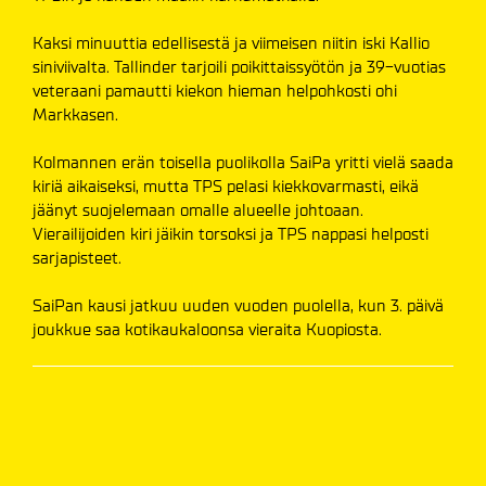
Kaksi minuuttia edellisestä ja viimeisen niitin iski Kallio
siniviivalta. Tallinder tarjoili poikittaissyötön ja 39-vuotias
veteraani pamautti kiekon hieman helpohkosti ohi
Markkasen.
Kolmannen erän toisella puolikolla SaiPa yritti vielä saada
kiriä aikaiseksi, mutta TPS pelasi kiekkovarmasti, eikä
jäänyt suojelemaan omalle alueelle johtoaan.
Vierailijoiden kiri jäikin torsoksi ja TPS nappasi helposti
sarjapisteet.
SaiPan kausi jatkuu uuden vuoden puolella, kun 3. päivä
joukkue saa kotikaukaloonsa vieraita Kuopiosta.