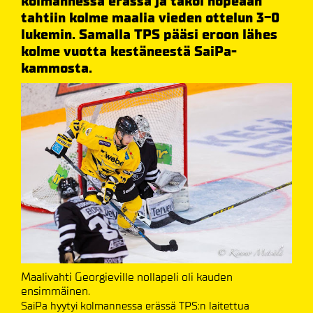
kolmannessa erässä ja takoi nopeaan
tahtiin kolme maalia vieden ottelun 3-0
lukemin. Samalla TPS pääsi eroon lähes
kolme vuotta kestäneestä SaiPa-
kammosta.
Maalivahti Georgieville nollapeli oli kauden
ensimmäinen.
SaiPa hyytyi kolmannessa erässä TPS:n laitettua