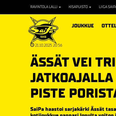
RAVINTOLA LALLI
KISAPUISTO
LIIGA SAI
JOUKKUE
OTTE
21.10.2025 20:56
ÄSSÄT VEI TR
JATKOAJALLA 
PISTE PORIST
SaiPa haastoi sarjakärki Ässät tasa
kotijoukkue nappasi lopulta voiton j