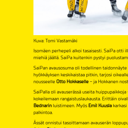
Kuva: Tomi Vastamäki
Isomäen perhepeli alkoi tasaisesti. SaiPa otti il
miehiä jäällä. SaiPa kuitenkin pystyi puolustam
SaiPan avausosuma oli todellinen taidonnäyte
hyökkäyksen keskikaistaa pitkin, tarjosi oikeal
nousseelle
Otto Hokkaselle
– ja Hokkanen nost
SaiPalla oli avauserässä useita huippupaikkoja –
kokeilemaan rangaistuslaukausta. Erittäin oival
Bednarin
luistimeen. Myös
Emil Kuusla
karkasi
palkintoa.
Ässät onnistui tasoittamaan avauserän loppupu