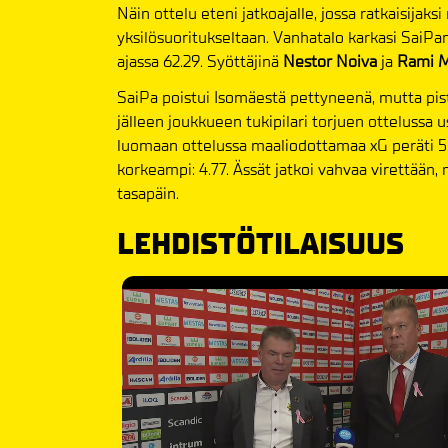
Näin ottelu eteni jatkoajalle, jossa ratkaisijak
yksilösuoritukseltaan. Vanhatalo karkasi SaiPa
ajassa 62.29. Syöttäjinä
Nestor Noiva
ja
Rami M
SaiPa poistui Isomäestä pettyneenä, mutta piste
jälleen joukkueen tukipilari torjuen ottelussa u
luomaan ottelussa maaliodottamaa xG peräti 5.
korkeampi: 4.77. Ässät jatkoi vahvaa virettään
tasapäin.
LEHDISTÖTILAISUUS