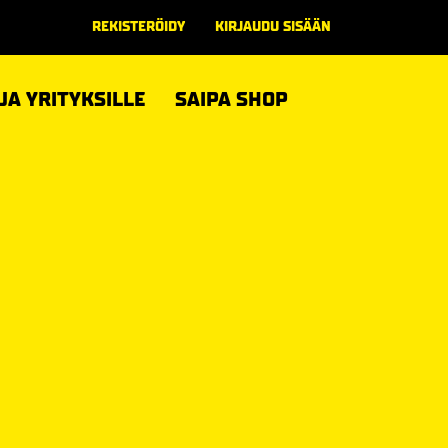
REKISTERÖIDY
KIRJAUDU SISÄÄN
 JA YRITYKSILLE
SAIPA SHOP