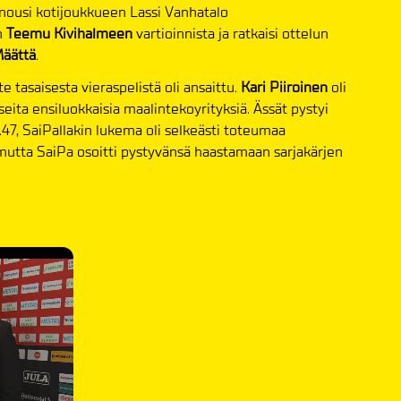
si nousi kotijoukkueen Lassi Vanhatalo
n
Teemu Kivihalmeen
vartioinnista ja ratkaisi ottelun
äättä
.
 tasaisesta vieraspelistä oli ansaittu.
Kari Piiroinen
oli
seita ensiluokkaisia maalintekoyrityksiä. Ässät pystyi
47, SaiPallakin lukema oli selkeästi toteumaa
, mutta SaiPa osoitti pystyvänsä haastamaan sarjakärjen