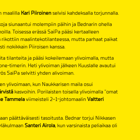
n maalilla
Kari Piiroinen
selvisi kahdeksalla torjunnalla.
kkoja siunaantui molempiin päihin ja Bednarin ohella
nnoilla. Toisessa erässä SaiPa pääsi kertaalleen
a
rikottiin maalintekotilanteessa, mutta parhaat paikat
sti nokikkain Piiroisen kanssa.
ta tilanteita ja pääsi kokeilemaan ylivoimalla, mutta
e-timerin. Heti ylivoiman jälkeen Kuuslalle avautui
ös SaiPa selvitti yhden alivoiman.
den ylivoimaan, kun Naukkarisen maila osui
rvistä
kasvoihin. Porilaisten toisella ylivoimalla “omat
e Tammela
viimeisteli 2–1-johtomaalin
Valtteri
aan päättäväisesti tasoitusta. Bednar torjui Nikkasen
 yläkulmaan
Santeri Airola
, kun varsinaista peliaikaa oli