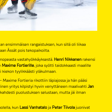
lan ensimmäisen rangaistuksen, kun sillä oli liikaa
aan Ässät pois tekopaikoilta.
 nopeasta vastahyökkäyksestä.
Henri Nikkanen
rakensi
le
Maxime Fortierille
, joka syötti taidokkaasti maalille
i kiekon tyylikkäästi yläkulmaan.
 Maxime Fortieria rikottiin läpiajossa ja hän pääsi
linen yritys kilpistyi hyvin venyttäneen maalivahti
Jan
 kahdesti puolustuksen selustaan, mutta jäi ilman
olella, kun
Lassi Vanhatalo
ja
Peter Tiivola
juonivat