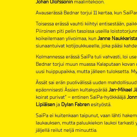
Johan Olofssonin
maalintekoon.
Avauserässä Bednar torjui 11 kertaa, kun SaiPa
Toisessa erässä vauhti kiihtyi entisestään, pai
Piiroinen piti pelin tasoissa useilla loistotorju
koikeilemaan ylivoimaa, kun
Janne Naukkarist
siunaantuivat kotijoukkueelle, joka pääsi kahde
Kolmannessa erässä SaiPa tuli vahvasti, loi usei
Bednar torjui muun muassa Kalaputaan kovan on
uusi huippupaikka, mutta jälleen tuloksetta. My
Ässät sai erän puolivälissä uuden mahdollisuu
epäonnisesti Ässien kultakypärää
Jan-Mikael Jä
koirat purivat” – entinen SaiPa-hyökkääjä
Jonn
Lipiäisen
ja
Dylan Fabren
esityöstä.
SaiPa ei kuitenkaan taipunut, vaan lähti hakem
laukauksen, mutta paluukiekon laukoi tarkasti
jäljellä reilut neljä minuuttia.