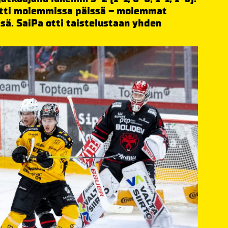
riitti molemmissa päissä – molemmat
sä. SaiPa otti taistelustaan yhden