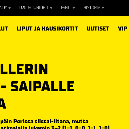
PA OY
U20 JA JUNIORIT
FANIT
HISTORIA
LUT
LIPUT JA KAUSIKORTIT
UUTISET
VIP
ILLERIN
- SAIPALLE
A
päin Porissa tiistai-iltana, mutta
atkoajalla lukemin 3–2 (1-1, 0-0, 1-1, 1-0).