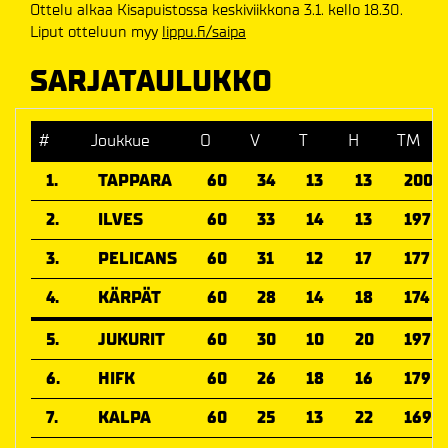
Ottelu alkaa Kisapuistossa keskiviikkona 3.1. kello 18.30.
Liput otteluun myy
lippu.fi/saipa
SARJATAULUKKO
#
Joukkue
O
V
T
H
TM
1.
TAPPARA
60
34
13
13
200
2.
ILVES
60
33
14
13
197
3.
PELICANS
60
31
12
17
177
4.
KÄRPÄT
60
28
14
18
174
5.
JUKURIT
60
30
10
20
197
6.
HIFK
60
26
18
16
179
7.
KALPA
60
25
13
22
169