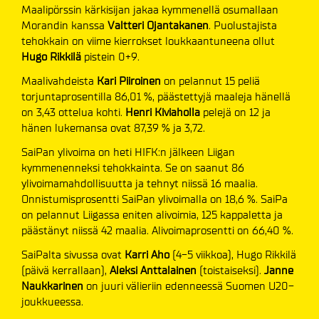
Maalipörssin kärkisijan jakaa kymmenellä osumallaan
Morandin kanssa
Valtteri Ojantakanen
. Puolustajista
tehokkain on viime kierrokset loukkaantuneena ollut
Hugo Rikkilä
pistein 0+9.
Maalivahdeista
Kari Piiroinen
on pelannut 15 peliä
torjuntaprosentilla 86,01 %, päästettyjä maaleja hänellä
on 3,43 ottelua kohti.
Henri Kiviaholla
pelejä on 12 ja
hänen lukemansa ovat 87,39 % ja 3,72.
SaiPan ylivoima on heti HIFK:n jälkeen Liigan
kymmenenneksi tehokkainta. Se on saanut 86
ylivoimamahdollisuutta ja tehnyt niissä 16 maalia.
Onnistumisprosentti SaiPan ylivoimalla on 18,6 %. SaiPa
on pelannut Liigassa eniten alivoimia, 125 kappaletta ja
päästänyt niissä 42 maalia. Alivoimaprosentti on 66,40 %.
SaiPalta sivussa ovat
Karri Aho
(4-5 viikkoa), Hugo Rikkilä
(päivä kerrallaan),
Aleksi Anttalainen
(toistaiseksi).
Janne
Naukkarinen
on juuri välieriin edenneessä Suomen U20-
joukkueessa.