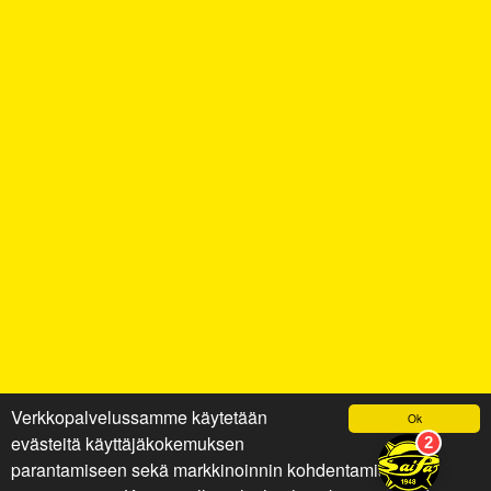
Verkkopalvelussamme käytetään
Ok
evästeitä käyttäjäkokemuksen
parantamiseen sekä markkinoinnin kohdentamiseen ja