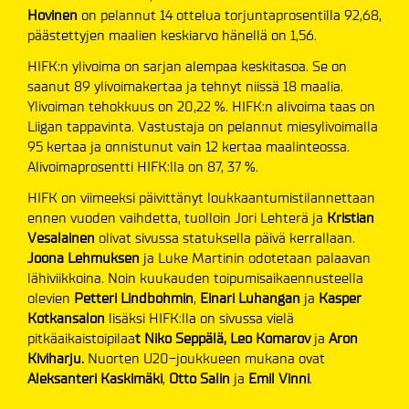
Hovinen
on pelannut 14 ottelua torjuntaprosentilla 92,68,
päästettyjen maalien keskiarvo hänellä on 1,56.
HIFK:n ylivoima on sarjan alempaa keskitasoa. Se on
saanut 89 ylivoimakertaa ja tehnyt niissä 18 maalia.
Ylivoiman tehokkuus on 20,22 %. HIFK:n alivoima taas on
Liigan tappavinta. Vastustaja on pelannut miesylivoimalla
95 kertaa ja onnistunut vain 12 kertaa maalinteossa.
Alivoimaprosentti HIFK:lla on 87, 37 %.
HIFK on viimeeksi päivittänyt loukkaantumistilannettaan
ennen vuoden vaihdetta, tuolloin Jori Lehterä ja
Kristian
Vesalainen
olivat sivussa statuksella päivä kerrallaan.
Joona Lehmuksen
ja Luke Martinin odotetaan palaavan
lähiviikkoina. Noin kuukauden toipumisaikaennusteella
olevien
Petteri Lindbohmin
,
Einari Luhangan
ja
Kasper
Kotkansalon
lisäksi HIFK:lla on sivussa vielä
pitkäaikaistoipilaa
t Niko Seppälä, Leo Komarov
ja
Aron
Kiviharju.
Nuorten U20-joukkueen mukana ovat
Aleksanteri Kaskimäki
,
Otto Salin
ja
Emil Vinni
.