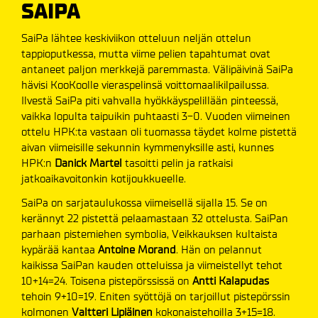
SAIPA
SaiPa lähtee keskiviikon otteluun neljän ottelun
tappioputkessa, mutta viime pelien tapahtumat ovat
antaneet paljon merkkejä paremmasta. Välipäivinä SaiPa
hävisi KooKoolle vieraspelinsä voittomaalikilpailussa.
Ilvestä SaiPa piti vahvalla hyökkäyspelillään pinteessä,
vaikka lopulta taipuikin puhtaasti 3-0. Vuoden viimeinen
ottelu HPK:ta vastaan oli tuomassa täydet kolme pistettä
aivan viimeisille sekunnin kymmenyksille asti, kunnes
HPK:n
Danick Martel
tasoitti pelin ja ratkaisi
jatkoaikavoitonkin kotijoukkueelle.
SaiPa on sarjataulukossa viimeisellä sijalla 15. Se on
kerännyt 22 pistettä pelaamastaan 32 ottelusta. SaiPan
parhaan pistemiehen symbolia, Veikkauksen kultaista
kypärää kantaa
Antoine Morand
. Hän on pelannut
kaikissa SaiPan kauden otteluissa ja viimeistellyt tehot
10+14=24. Toisena pistepörssissä on
Antti Kalapudas
tehoin 9+10=19. Eniten syöttöjä on tarjoillut pistepörssin
kolmonen
Valtteri Lipiäinen
kokonaistehoilla 3+15=18.