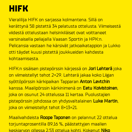
HIFK
Vieralilija HIFK on sarjassa kolmantena. Sillä on
kerättynä 58 pistettä 34 pelatusta ottelusta. Viimeisestä
viidestä ottelustaan helsinkiläiset ovat voittaneet
varsinaisella peliajalla Vaasan Sportin ja HPK:n.
Pelicansia vastaan he kärsivät jatkoaikatappion ja Lukko
otti täydet kuusi pistettä joukkueiden kahdesta
kohtaamisesta.
HIFK:n sisäisen pistepörssin kärjessä on
Jori Lehterä
joka
on viimeistellyt tehot 2+29. Lehterä jakaa koko Liigan
syöttöpörssin kärkipaikan Tapparan
Anton Levtchin
kanssa. Maalipörssin kärkinimenä on
Eetu Koivistoinen
,
joka on osunut 24 ottelussa 11 kertaa. Puolustajien
pistepörssin johdossa on yhdysvaltalainen
Luke Martin
,
joka on viimeistellyt tehot 8+13=21.
Maalivahdeista
Roope Taponen
on pelannut 22 ottelua
torjuntaprosentilla 89,16 %, päästettyjen maalien
keskiarvon ollessa 2,53 ottelua kohti. Kokenut
Niko