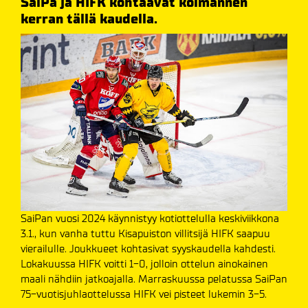
SaiPa ja HIFK kohtaavat kolmannen
kerran tällä kaudella.
SaiPan vuosi 2024 käynnistyy kotiottelulla keskiviikkona
3.1., kun vanha tuttu Kisapuiston villitsijä HIFK saapuu
vierailulle. Joukkueet kohtasivat syyskaudella kahdesti.
Lokakuussa HIFK voitti 1-0, jolloin ottelun ainokainen
maali nähdiin jatkoajalla. Marraskuussa pelatussa SaiPan
75-vuotisjuhlaottelussa HIFK vei pisteet lukemin 3-5.