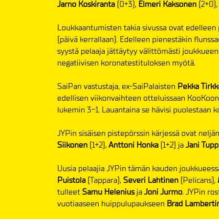
Jarno Koskiranta
(0+3),
Elmeri Kaksonen
(2+0)
Loukkaantumisten takia sivussa ovat edelleen 
(päivä kerrallaan). Edelleen pienestäkin flunss
syystä pelaaja jättäytyy välittömästi joukkuee
negatiivisen koronatestituloksen myötä.
SaiPan vastustaja, ex-SaiPalaisten
Pekka Tirk
edellisen viikonvaihteen otteluissaan KooKoon
lukemin 3-1. Lauantaina se hävisi puolestaan 
JYPin sisäisen pistepörssin kärjessä ovat neljä
Siikonen
(1+2),
Anttoni Honka
(1+2) ja
Jani Tup
Uusia pelaajia JYPin tämän kauden joukkuee
Puistola
(Tappara),
Severi Lahtinen
(Pelicans),
tulleet
Samu Helenius
ja
Joni Jurmo
. JYPin ro
vuotiaaseen huippulupaukseen
Brad Lamberti