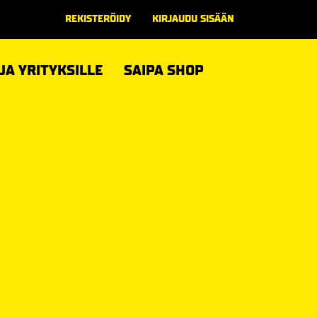
REKISTERÖIDY
KIRJAUDU SISÄÄN
 JA YRITYKSILLE
SAIPA SHOP