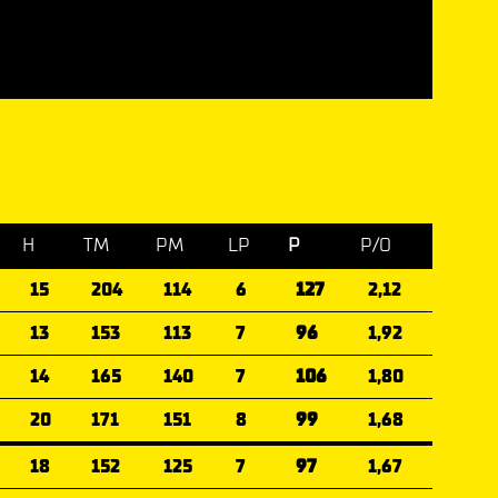
H
TM
PM
LP
P
P/O
15
204
114
6
127
2,12
13
153
113
7
96
1,92
14
165
140
7
106
1,80
20
171
151
8
99
1,68
18
152
125
7
97
1,67