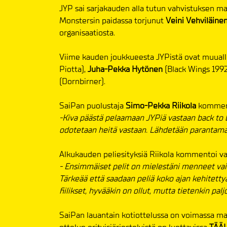
JYP sai sarjakauden alla tutun vahvistuksen ma
Monstersin paidassa torjunut
Veini Vehviläine
organisaatiosta.
Viime kauden joukkueesta JYPistä ovat muual
Piotta),
Juha-Pekka Hytönen
(Black Wings 1992
(Dornbirner).
SaiPan puolustaja
Simo-Pekka Riikola
kommento
-Kiva päästä pelaamaan JYPiä vastaan back to b
odotetaan heitä vastaan. Lähdetään parantama
Alkukauden peliesityksiä Riikola kommentoi vai
- Ensimmäiset pelit on mielestäni menneet vaihte
Tärkeää että saadaan peliä koko ajan kehitett
fiilikset, hyvääkin on ollut, mutta tietenkin pa
SaiPan lauantain kotiottelussa on voimassa ma