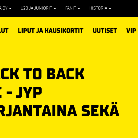
PA OY
U20 JA JUNIORIT
FANIT
HISTORIA
LUT
LIPUT JA KAUSIKORTIT
UUTISET
VIP
CK TO BACK
 - JYP
RJANTAINA SEKÄ