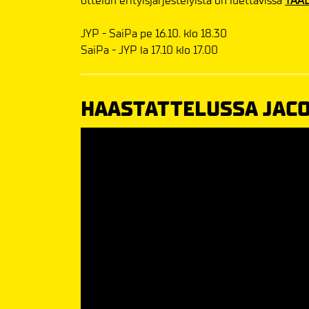
ottelun erityisjärjestelyistä on luettavissa
TÄÄL
JYP - SaiPa pe 16.10. klo 18.30
SaiPa - JYP la 17.10 klo 17.00
HAASTATTELUSSA JAC