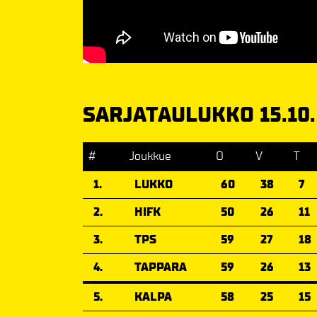
SARJATAULUKKO 15.10.
#
Joukkue
O
V
T
1.
LUKKO
60
38
7
2.
HIFK
50
26
11
3.
TPS
59
27
18
4.
TAPPARA
59
26
13
5.
KALPA
58
25
15