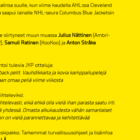
alinsa suulle, kun viime kaudella AHL:ssa Cleveland
n
saapui lainalle NHL-seura Columbus Blue Jacketsin
le siirtyneet muun muassa
Julius Nättinen
(Ambri-
),
Samuli Ratinen
(KooKoo) ja
Anton Stråka
i tulevia JYP otteluja:
ack pelit. Vauhdikkaita ja kovia kamppailupelejä
an omaa peliä viime viikosta
hteleviksi:
levasti, eikä ehkä olla vielä ihan parasta saatu irti.
yä yhdessä. Omasta alkukaudesta vähän samanlaiset
ljon on vielä parannettavaa ja kehitettävää
skipakko. Tarkemmat turvallisuusohjeet ja lisäinfoa