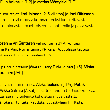
,
Filip Krivosik
(0+2) ja
Matias Mäntykivi
(0+2).
puolustajat
Jimi Jalonen
(2-3 viikkoa) ja
Joel Olkkonen
aoireesta tai muusta koronaoireeksi luokiteltavasta
n toiminnasta omaehtoiseen karanteeniin ja palaa vasta
kosen
ja
Ari Santasen
valmentama JYP., kohtasi
 ja KalPan. Perjantaina JYP kärsi Kouvolassa tappion
kotonaan KalPalle maalein 0-3.
n pelatun ottelun jälkeen
Jerry Turkulainen
(1+3),
Miska
purainen
(2+0).
ssa ovat muun muassa
Aleksi Salonen
(TPS),
Patrik
Mikko Salmio
(Ässät) sekä Jokereiden U20 joukkueesta
sterissa mielenkiinto kohdistuu myös vasta 16-
n
, joka siirtyi täksi kaudeksi Jyväskylään HIFK:sta.