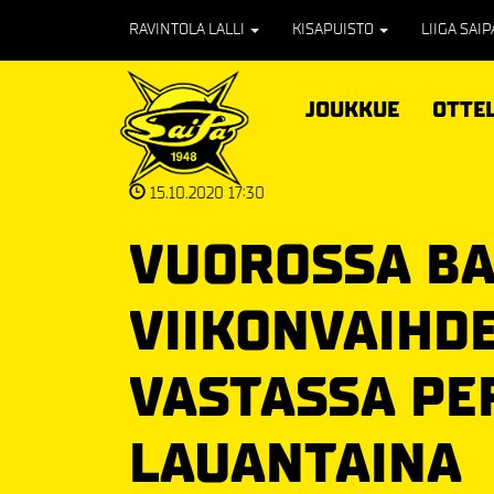
RAVINTOLA LALLI
KISAPUISTO
LIIGA SAI
JOUKKUE
OTTE
15.10.2020 17:30
VUOROSSA BA
VIIKONVAIHDE
VASTASSA PE
LAUANTAINA