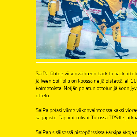
SaiPa lähtee viikonvaihteen back to back ottelui
jälkeen SaiPalla on koossa neljä pistettä, eli 1,
kolmetoista. Neljän pelatun ottelun jälkeen jyväs
ottelu.
SaiPa pelasi viime viikonvaihteessa kaksi vieras
sarjapiste. Tappiot tulivat Turussa TPS:lle jat
SaiPan sisäisessä pistepörssissä kärkipaikkoja 