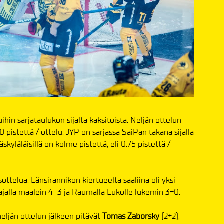
hin sarjataulukon sijalta kaksitoista. Neljän ottelun
00 pistettä / ottelu. JYP on sarjassa SaiPan takana sijalla
kyläläisillä on kolme pistettä, eli 0.75 pistettä /
ottelua. Länsirannikon kiertueelta saaliina oli yksi
koajalla maalein 4–3 ja Raumalla Lukolle lukemin 3-0.
neljän ottelun jälkeen pitävät
Tomas Zaborsky
(2+2),