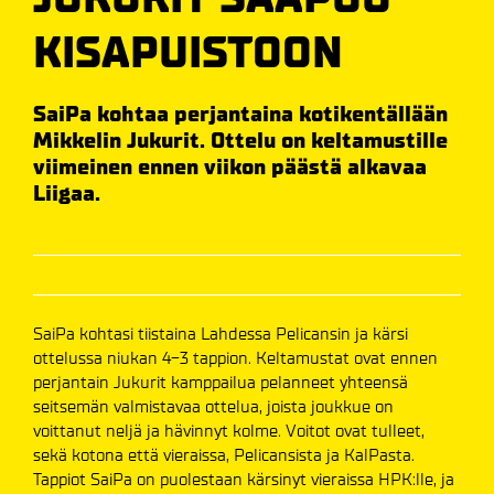
KISAPUISTOON
SaiPa kohtaa perjantaina kotikentällään
Mikkelin Jukurit. Ottelu on keltamustille
viimeinen ennen viikon päästä alkavaa
Liigaa.
SaiPa kohtasi tiistaina Lahdessa Pelicansin ja kärsi
ottelussa niukan 4-3 tappion. Keltamustat ovat ennen
perjantain Jukurit kamppailua pelanneet yhteensä
seitsemän valmistavaa ottelua, joista joukkue on
voittanut neljä ja hävinnyt kolme. Voitot ovat tulleet,
sekä kotona että vieraissa, Pelicansista ja KalPasta.
Tappiot SaiPa on puolestaan kärsinyt vieraissa HPK:lle, ja