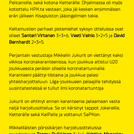
Pelicansille, sekä kotona Ketterälle. Ohjelmassa oli myös
kotiottelu HPK:ta vastaan, joka jäi kesken ensimmäisen
erän jälkeen Kisapuiston jääongelmien takia.
Keltamustien parhaat pistemiehet syksyn otteluissa ovat
olleet
Santeri Virtanen
3+3=6,
Veeti Vainio
3+2=5 ja
David
Bernhardt
2+3=5.
Perjantain vastustaja Mikkelin Jukurit on viettänyt kaksi
viikkoa koronakaranteenissa, kun joukkue altistui U20
joukkueesta peräisin olleelle koronatartunnalle.
Karanteeni päättyi tiistaina ja joukkue palasi
yhteisharjoitteluun. Liiga-joukkueen pelaajille tehdyissä
uusintatesteissä ei tullut ilmi koronatartuntoja
Jukurit on ehtinyt ennen karanteenia pelaamaan vasta
neljä harjoitusottelua. Se on kärsinyt tappiot Jokereille,
Ketterälle sekä KalPalle ja voittanut SaPKon.
Mikkeliläisten pörssikärjen harjoitusotteluissa