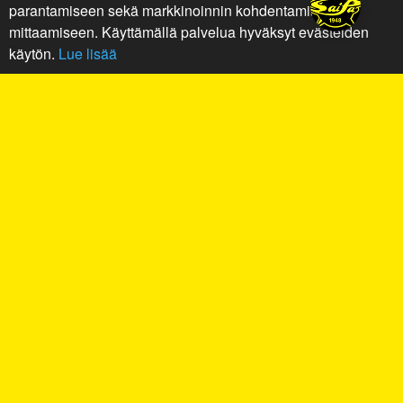
parantamiseen sekä markkinoinnin kohdentamiseen ja
mittaamiseen. Käyttämällä palvelua hyväksyt evästeiden
käytön.
Lue lisää