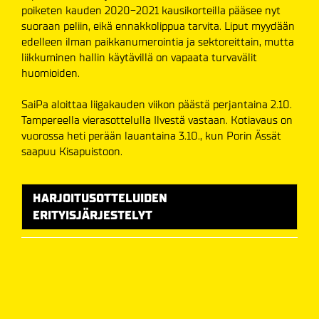
poiketen kauden 2020-2021 kausikorteilla pääsee nyt
suoraan peliin, eikä ennakkolippua tarvita. Liput myydään
edelleen ilman paikkanumerointia ja sektoreittain, mutta
liikkuminen hallin käytävillä on vapaata turvavälit
huomioiden.
SaiPa aloittaa liigakauden viikon päästä perjantaina 2.10.
Tampereella vierasottelulla Ilvestä vastaan. Kotiavaus on
vuorossa heti perään lauantaina 3.10., kun Porin Ässät
saapuu Kisapuistoon.
HARJOITUSOTTELUIDEN
ERITYISJÄRJESTELYT