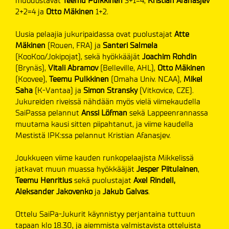
muodostavat
Teemu Pulkkinen
3+1=4,
Kristian Afanasjev
2+2=4 ja
Otto Mäkinen
1+2.
Uusia pelaajia jukuripaidassa ovat puolustajat
Atte
Mäkinen
(Rouen, FRA) ja
Santeri Salmela
(KooKoo/Jokipojat), sekä hyökkääjät
Joachim Rohdin
(Brynäs),
Vitali Abramov
(Belleville, AHL),
Otto
Mäkinen
(Koovee),
Teemu Pulkkinen
(Omaha Univ. NCAA),
Mikel
Saha
(K-Vantaa) ja
Simon Stransky
(Vitkovice, CZE).
Jukureiden riveissä nähdään myös vielä viimekaudella
SaiPassa pelannut
Anssi Löfman
sekä Lappeenrannassa
muutama kausi sitten piipahtanut, ja viime kaudella
Mestistä IPK:ssa pelannut Kristian Afanasjev.
Joukkueen viime kauden runkopelaajista Mikkelissä
jatkavat muun muassa hyökkääjät
Jesper
Piitulainen
,
Teemu Henritius
sekä puolustajat
Axel Rindell,
Aleksander Jakovenko
ja
Jakub Galvas
.
Ottelu SaiPa-Jukurit käynnistyy perjantaina tuttuun
tapaan klo 18.30, ja aiemmista valmistavista otteluista