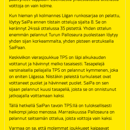
voittoja on vain kolme.
Kun hieman yli kolmannes Liigan runkosarjaa on pelattu,
löytyy SaiPa ennen tiistain otteluja sijalta 8. Se on
kerännyt 24:ssä ottelussa 35 pistettä. Yhden ottelun
enemmän pelannut Turun Palloseura puolestaan löytyy
yhden sijan korkeammalta, yhden pisteen erotuksella
SaiPaan.
Keskiviikon vierasjoukkue TPS on läpi alkukauden
voittanut ja hävinnyt melko tasaisesti. Tasapelejä
varsinaisella peliajalla TPS on pelannut kymmenen, joka
on eniten Liigassa. Niistäkin peleistä turkulaiset ovat
voittaneet puolet ja hävinneet puolet. SaiPa on sen
sijaan pelannut kuusi tasapeliä, joista se on onnistunut
jatkoajalla voittamaan kaksi.
Tällä hetkellä SaiPan tavoin TPS:llä on tuloksellisesti
heikompi jakso menossa. Marraskuussa Palloseura on
pelannut seitsemän ottelua, joista voittoja vain kaksi.
Varmaa on se, että molemmat joukkueet kaipaavat