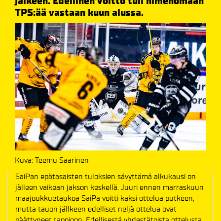
jälkeen. Edellinen voitto tuli nimenomaan
TPS:ää vastaan kuun alussa.
Kuva: Teemu Saarinen
SaiPan epätasaisten tuloksien sävyttämä alkukausi on
jälleen vaikean jakson keskellä. Juuri ennen marraskuun
maajoukkuetaukoa SaiPa voitti kaksi ottelua putkeen,
mutta tauon jällkeen edelliset neljä ottelua ovat
päättyneet tappioon. Edellisestä yhdestätoista ottelusta