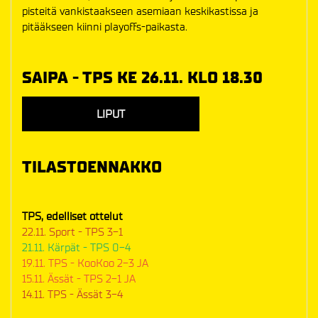
pisteitä vankistaakseen asemiaan keskikastissa ja
pitääkseen kiinni playoffs-paikasta.
SAIPA - TPS KE 26.11. KLO 18.30
LIPUT
TILASTOENNAKKO
TPS, edelliset ottelut
22.11. Sport - TPS 3-1
21.11. Kärpät - TPS 0-4
19.11. TPS - KooKoo 2-3 JA
15.11. Ässät - TPS 2-1 JA
14.11. TPS - Ässät 3-4