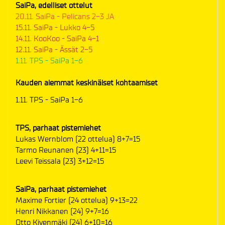
SaiPa, edelliset ottelut
20.11. SaiPa - Pelicans 2-3 JA
15.11. SaiPa - Lukko 4-5
14.11. KooKoo - SaiPa 4-1
12.11. SaiPa - Ässät 2-5
1.11. TPS - SaiPa 1-6
Kauden aiemmat keskinäiset kohtaamiset
1.11. TPS - SaiPa 1-6
TPS, parhaat pistemiehet
Lukas Wernblom (22 ottelua) 8+7=15
Tarmo Reunanen (23) 4+11=15
Leevi Teissala (23) 3+12=15
SaiPa, parhaat pistemiehet
Maxime Fortier (24 ottelua) 9+13=22
Henri Nikkanen (24) 9+7=16
Otto Kivenmäki (24) 6+10=16