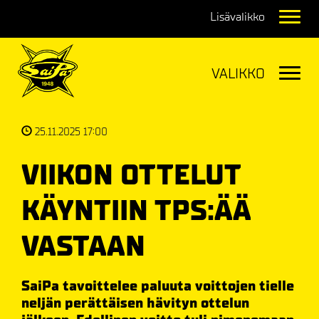
Navig
Navig
25.11.2025 17:00
VIIKON OTTELUT
KÄYNTIIN TPS:ÄÄ
VASTAAN
SaiPa tavoittelee paluuta voittojen tielle
neljän perättäisen hävityn ottelun