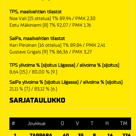
TPS, maalivahtien tilastot
Noa Vali (15 ottelua) T% 89,94 / PMK 2,30
Eetu Mäkiniemi (8) T% 92,07 / PMK 1,76
SaiPa, maalivahtien tilastot
Kari Piiroinen (16 ottelua) T% 89,84 / PMK 2,41
Gustavs Grigals (9) T% 86,36 / PMK 3,27
TPS ylivoima % (sijoitus Liigassa) / alivoima % (sijoitus)
8,64 (15.) / 80,00 % (9.)
SaiPa ylivoima % (sijoitus Liigassa) / alivoima % (sijoitus)
21,11 % (7.) / 83,12 % (6.)
SARJATAULUKKO
#
Joukkue
O
V
T
H
TM
1.
TAPPARA
60
35
9
16
226