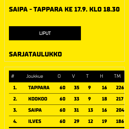
SAIPA - TAPPARA KE 17.9. KLO 18.30
LIPUT
SARJATAULUKKO
#
Joukkue
O
V
T
H
TM
1.
TAPPARA
60
35
9
16
226
2.
KOOKOO
60
33
9
18
217
3.
SAIPA
60
31
13
16
204
4.
ILVES
60
29
12
19
186