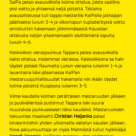
SaiPa pelasi avausviikolla kolme ottelua, joista saaliina
yksi voitto ja yhteensä neljä pistettä. Tiistaina
avausottelussa tuli tappio mestarille KalPalle jatkoajan
päätteeksi luvuin 3-4 ja viikonlopun tupladerbystä voitto
onnistuttiin hakemaan jälkimmäisestä Kouvolan
ottelusta neljän ylivoimamaalin siivittämänä lopulta
luvuin 4-6.
Keskiviikon vierasjoukkue Tappara pelasi avausviikolla
kaksi ottelua, molemmat vieraissa. Keskiviikkona se haki
täydet pisteet Raumalta Lukon vieraana lukemin 1-4 ja
lauantaina kävi pilaamassa KalPan
mestaruusjuhlallisuudet hakemalla niin ikään täydet
kolme pistettä Kuopiosta lukemin 3-5.
Viime kaudella kolmen perättäisen mestaruuden jälkeen
jo puolivälierissä pudonnut Tappara teki suuria
muutoksia joukkueeseen täksi kaudeksi. Mestaruuksien
takuumies maalivahti
Christian Heljanko
palasi
kirvesrintoihin yhden ulkomailla vietetyn kauden jälkeen.
Kova paluumuuttaja on myös Malmöstä tullut hyökkääjä