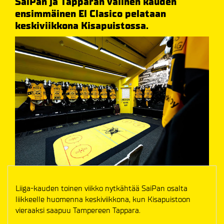
SaiPan ja Tapparan välinen kauden
ensimmäinen El Clasico pelataan
keskiviikkona Kisapuistossa.
Liiga-kauden toinen viikko nytkähtää SaiPan osalta
liikkeelle huomenna keskiviikkona, kun Kisapuistoon
vieraaksi saapuu Tampereen Tappara.