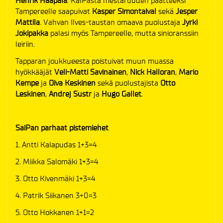
Henrik Haapala
. KalPasta mestaruuden päätteeksi
Tampereelle saapuivat
Kasper Simontaival
sekä
Jesper
Mattila
. Vahvan Ilves-taustan omaava puolustaja
Jyrki
Jokipakka
palasi myös Tampereelle, mutta sinioranssiin
leiriin.
Tapparan joukkueesta poistuivat muun muassa
hyökkääjät
Veli-Matti Savinainen
,
Nick Halloran
,
Mario
Kempe
ja
Oiva Keskinen
sekä puolustajista
Otto
Leskinen
,
Andrej Sustr
ja
Hugo Gallet
.
SaiPan parhaat pistemiehet
1. Antti Kalapudas 1+3=4
2. Miikka Salomäki 1+3=4
3. Otto Kivenmäki 1+3=4
4. Patrik Siikanen 3+0=3
5. Otto Hokkanen 1+1=2