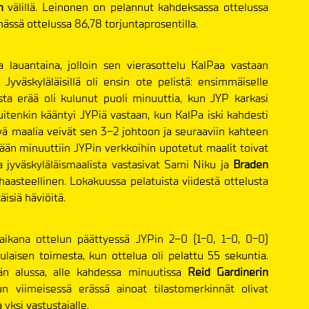
en
välillä. Leinonen on pelannut kahdeksassa ottelussa
mässä ottelussa 86,78 torjuntaprosentilla.
 lauantaina, jolloin sen vierasottelu KalPaa vastaan
 Jyväskyläläisillä oli ensin ote pelistä: ensimmäiselle
ista erää oli kulunut puoli minuuttia, kun JYP karkasi
uitenkin kääntyi JYPiä vastaan, kun KalPa iski kahdesti
tyä maalia veivät sen 3–2 johtoon ja seuraaviin kahteen
ljään minuuttiin JYPin verkkoihin upotetut maalit toivat
 jyväskyläläismaalista vastasivat Sami Niku
ja
Braden
haasteellinen. Lokakuussa pelatuista viidestä ottelusta
isiä häviöitä.
ikana ottelun päättyessä JYPin 2–0 (1-0, 1-0, 0-0)
ulaisen
toimesta, kun ottelua oli pelattu 55 sekuntia.
rän alussa, alle kahdessa minuutissa
Reid Gardinerin
un viimeisessä erässä ainoat tilastomerkinnät olivat
 yksi vastustajalle.