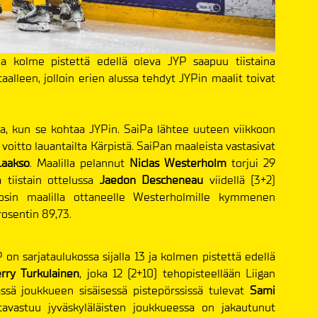
 kolme pistettä edellä oleva JYP saapuu tiistaina
alleen, jolloin erien alussa tehdyt JYPin maalit toivat
ssa, kun se kohtaa JYPin. SaiPa lähtee uuteen viikkoon
 voitto lauantailta Kärpistä. SaiPan maaleista vastasivat
Laakso
. Maalilla pelannut
Niclas Westerholm
torjui 29
 tiistain ottelussa
Jaedon Descheneau
viidellä (3+2)
ääosin maalilla ottaneelle Westerholmille kymmenen
osentin 89,73.
 sarjataulukossa sijalla 13 ja kolmen pistettä edellä
erry Turkulainen
, joka 12 (2+10) tehopisteellään Liigan
rässä joukkueen sisäisessä pistepörssissä tulevat
Sami
ntavastuu jyväskyläläisten joukkueessa on jakautunut