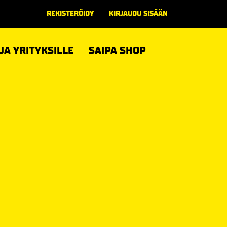
REKISTERÖIDY
KIRJAUDU SISÄÄN
 JA YRITYKSILLE
SAIPA SHOP