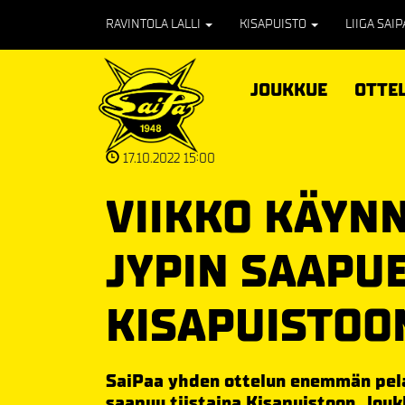
RAVINTOLA LALLI
KISAPUISTO
LIIGA SAI
JOUKKUE
OTTE
17.10.2022 15:00
VIIKKO KÄYNN
JYPIN SAAPU
KISAPUISTOO
SaiPaa yhden ottelun enemmän pela
saapuu tiistaina Kisapuistoon. Jou