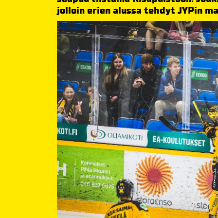
jolloin erien alussa tehdyt JYPin ma