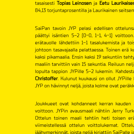
tasaisesti
Topias Leinosen
ja
Eetu Laurikais
84,13 torjuntaprosentilla ja Laurikainen seitse
SaiPan tavoin JYP pelasi edellisen ottelunsa
päättyi isäntien 5–2 (0-0, 1-1, 4-1) voittoon.
erätauolle lähdettiin 1–1 tasalukemista ja to
johtoon tasavajaalla pelattaessa. Toinen erä k
kaksi pikamaalia. Ensin kaksi 19 sekuntiin teh
maaliin tarvittiin vain 15 sekuntia. Reiluun ne
lopulta tappion JYPille 5–2 lukemin. Kahdesta
Christoffer
. Kulunut kuukausi on ollut JYPille 
JYP on hävinnyt neljä, joista kolme ovat peräkkä
Joukkueet ovat kohdanneet kerran kauden a
voittoon. JYPin avausmaali nähtiin Jerry Turk
Ottelun toinen maali tehtiin heti toisen e
viimeistellessä ottelun voittolukemat. Ottel
jäähymerkinnät, joista neljä kirjattiin SaiPalle ja