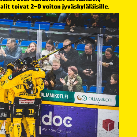
alit toivat 2–0 voiton jyväskyläläisille.