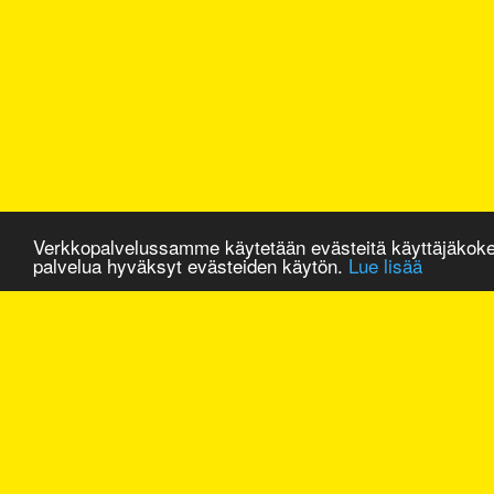
Verkkopalvelussamme käytetään evästeitä käyttäjäkok
palvelua hyväksyt evästeiden käytön.
Lue lisää