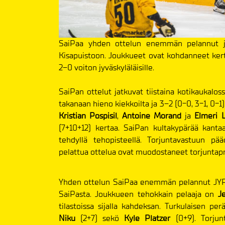
SaiPaa yhden ottelun enemmän pelannut ja
Kisapuistoon. Joukkueet ovat kohdanneet kerta
2–0 voiton jyväskyläläisille.
SaiPan ottelut jatkuvat tiistaina kotikaukalo
takanaan hieno kiekkoilta ja 3–2 (0-0, 3-1, 0-1)
Kristian Pospisil
,
Antoine Morand
ja
Elmeri 
(7+10+12) kertaa. SaiPan kultakypärää kantaa
tehdyllä tehopisteellä. Torjuntavastuun p
pelattua ottelua ovat muodostaneet torjuntapr
Yhden ottelun SaiPaa enemmän pelannut JYP on
SaiPasta. Joukkueen tehokkain pelaaja on
J
tilastoissa sijalla kahdeksan. Turkulaisen pe
Niku
(2+7) sekö
Kyle Platzer
(0+9). Torju