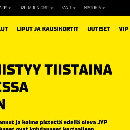
PA OY
U20 JA JUNIORIT
FANIT
HISTORIA
LUT
LIPUT JA KAUSIKORTIT
UUTISET
VIP
ISTYY TIISTAINA
ESSA
N
nnut ja kolme pistettä edellä oleva JYP
kkueet ovat kohdanneet kertaalleen,