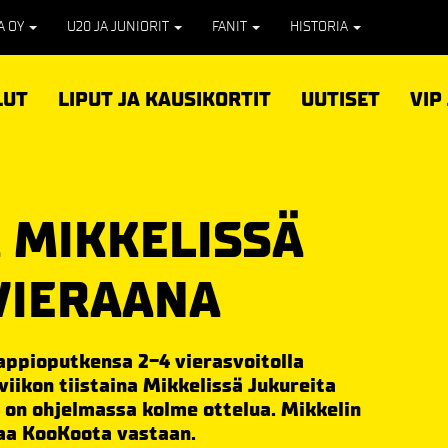
PA OY
U20 JA JUNIORIT
FANIT
HISTORIA
LUT
LIPUT JA KAUSIKORTIT
UUTISET
VIP
A MIKKELISSÄ
VIERAANA
appioputkensa 2-4 vierasvoitolla
iikon tiistaina Mikkelissä Jukureita
la on ohjelmassa kolme ottelua. Mikkelin
taa KooKoota vastaan.