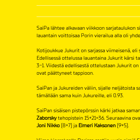
SaiPa lähtee alkavaan viikkoon sarjataulukon si
lauantain voittoisaa Porin vierailua alla oli yh
Kotijoukkue Jukurit on sarjassa viimeisenä, eli s
Edellisessä ottelussa lauantaina Jukurit kärsi
3-1. Viidestä edellisestä ottelustaan Jukurit on
ovat päättyneet tappioon.
SaiPan ja Jukureiden väliin, sijalle neljätoista 
tämällään sama kuin Jukureille, eli 0.93.
SaiPan sisäisen pistepörssin kärki jatkaa saman
Zaborsky
tehopistein 15+21=36. Seuraavina ov
Joni Nikko
(8+7) ja
Elmeri Kaksonen
(9+5).