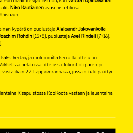
SaiPan maalintekijätilastoon, kun
Valtteri
Ojantakanen
alit.
Niko Kautiainen
avasi pistetilinsä
töpisteen.
ainen kypärä on puolustaja
Aleksandr
Jakovenkolla
Joachim Rohdin
(15+8), puolustaja
Axel Rindell
(7+16),
).
 kaksi kertaa, ja molemmilla kerroilla ottelu on
Mikkelissä pelatussa ottelussa Jukurit oli parempi
 vastakkain 2.2. Lappeenrannassa, jossa ottelu päättyi
rjantaina Kisapuistossa KooKoota vastaan ja lauantaina