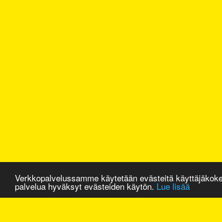
Verkkopalvelussamme käytetään evästeitä käyttäjäkok
palvelua hyväksyt evästeiden käytön.
Lue lisää