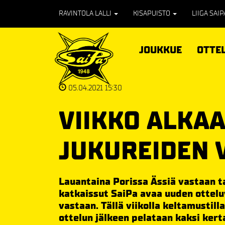
RAVINTOLA LALLI
KISAPUISTO
LIIGA SAI
JOUKKUE
OTTE
05.04.2021 15:30
VIIKKO ALKA
JUKUREIDEN 
Lauantaina Porissa Ässiä vastaan t
katkaissut SaiPa avaa uuden otteluv
vastaan. Tällä viikolla keltamustil
ottelun jälkeen pelataan kaksi ker