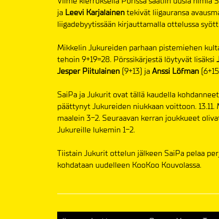
Viime kierroksella Porissa saatiin uusia nimiä 
ja
Leevi Karjalainen
tekivät liigauransa avausma
liigadebyytissään kirjauttamalla ottelussa syöt
Mikkelin Jukureiden parhaan pistemiehen kult
tehoin 9+19=28. Pörssikärjestä löytyvät lisäksi
Jesper Piitulainen
(9+13) ja
Anssi Löfman
(6+15
SaiPa ja Jukurit ovat tällä kaudella kohdanneet
päättynyt Jukureiden niukkaan voittoon. 13.11. 
maalein 3-2. Seuraavan kerran joukkueet olivat
Jukureille lukemin 1-2.
Tiistain Jukurit ottelun jälkeen SaiPa pelaa pe
kohdataan uudelleen KooKoo Kouvolassa.