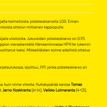
jalta kolmetoista, pistekeskiarvolla 1,00. Ennen
dentoista ottelun mittainen tappioputki.
ijalla viisitoista. Jukureiden pistekeskiarvo on 0,93.
 tappion vieraskentällä Hämeenlinnassa HPK:lle lukemin
 voittanut kaksi. Mikkeliläisten kolme edellistä ottelua
sarjataulukossa, sijoittuu JYP, jonka pistekeskiarvo on
a, kuin viime viikolla. Kultakypärää kantaa
Tomas
at
Jarno Koskiranta
(6+14),
Veikko Loimaranta
(4+13),