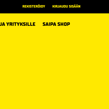
REKISTERÖIDY
KIRJAUDU SISÄÄN
 JA YRITYKSILLE
SAIPA SHOP