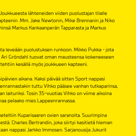
oukkueesta lähteneiden viiden puolustajan tilalle
apteenin. Mm. Jake Newtonin, Mike Brennanin ja Niko
eihinsä Markus Kankaanperän Tapparasta ja Markus
ta leveään puolustuksen runkoon. Mikko Pukka - jota
 ja Ari Gröndahl tuovat oman mausteensa kokeneeseen
ehtiin kesällä myös joukkueen kapteeni.
äivien aikana. Kaksi päivää sitten Sport nappasi
eenrannastakin tuttu Vihko pääsee vanhan tutkaparinsa,
an laituriksi. Tosin 35-vuotias Vihko on viime aikoina
armaa pelaako mies Lappeenrannassa.
oeteltiin Kuparisaaren ovien saranoita. Suurimpina
stä. Charles Bertrandin, joka siirtyi kasitietä hieman
taan nappasi Jarkko Immosen. Sarjanousija Jukurit