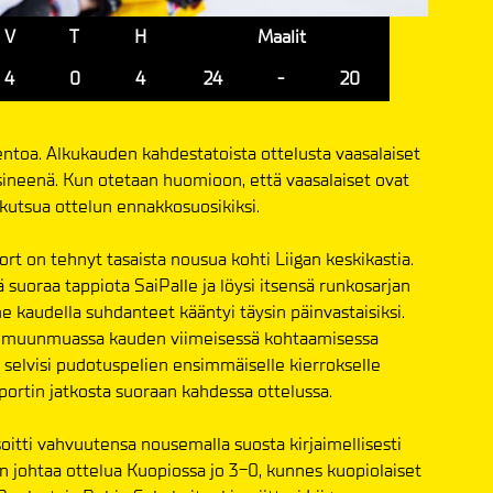
V
T
H
Maalit
4
0
4
24
-
20
entoa. Alkukauden kahdestatoista ottelusta vaasalaiset
rsineenä. Kun otetaan huomioon, että vaasalaiset ovat
 kutsua ottelun ennakkosuosikiksi.
 on tehnyt tasaista nousua kohti Liigan keskikastia.
uoraa tappiota SaiPalle ja löysi itsensä runkosarjan
e kaudella suhdanteet kääntyi täysin päinvastaisiksi.
en muunmuassa kauden viimeisessä kohtaamisessa
 selvisi pudotuspelien ensimmäiselle kierrokselle
portin jatkosta suoraan kahdessa ottelussa.
soitti vahvuutensa nousemalla suosta kirjaimellisesti
en johtaa ottelua Kuopiossa jo 3-0, kunnes kuopiolaiset