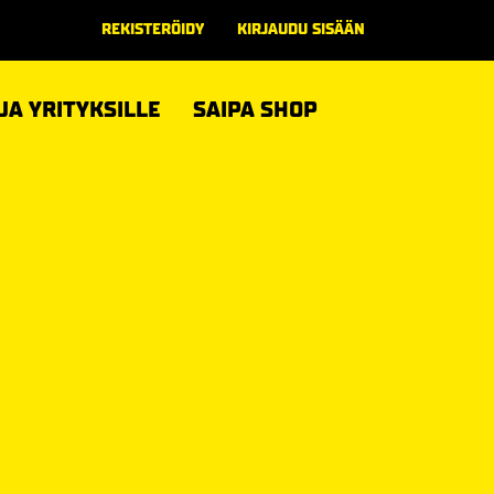
REKISTERÖIDY
KIRJAUDU SISÄÄN
 JA YRITYKSILLE
SAIPA SHOP