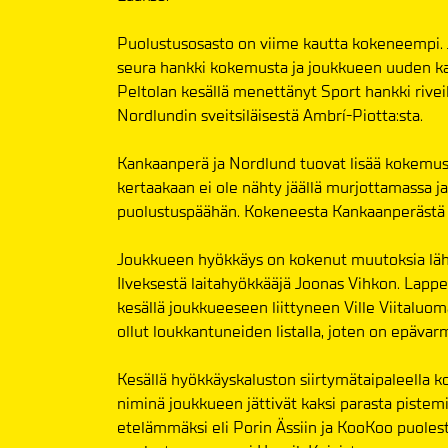
Puolustusosasto on viime kautta kokeneempi. J
seura hankki kokemusta ja joukkueen uuden k
Peltolan kesällä menettänyt Sport hankki riv
Nordlundin sveitsiläisestä Ambrí-Piotta:sta.
Kankaanperä ja Nordlund tuovat lisää kokemus
kertaakaan ei ole nähty jäällä murjottamassa
puolustuspäähän. Kokeneesta Kankaanperästä t
Joukkueen hyökkäys on kokenut muutoksia lähip
Ilveksestä laitahyökkääjä Joonas Vihkon. Lapp
kesällä joukkueeseen liittyneen Ville Viitaluom
ollut loukkantuneiden listalla, joten on epäv
Kesällä hyökkäyskaluston siirtymätaipaleella k
niminä joukkueen jättivät kaksi parasta pistemie
etelämmäksi eli Porin Ässiin ja KooKoo puoles