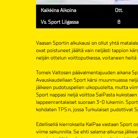
Kaikkina Aikoina
Ott.
Vs. Sport Liigassa
8
Vaasan Sportin alkukausi on ollut yhtä matalal
ovat poistuneet jäältä vain neljästi tappion kä
neljän ottelun voittoputkessa, voitaneen heitä
Tomek Valtosen päävalmentajuuden aikana Sport
Avauskaudellaan Sport kärsi muunmuassa neljä s
jälkeen pudotuspelien ulkopuolelta, mutta viim
Sport nappasi neljä voittoa SaiPasta kukista
lappeenrantalaiset suoraan 3-0 lukemin. Sport
kohdaten TPS:n, jossa Turkulaiset pudottivat S
Edellisellä kierroksella KalPaa vastaan Sport o
viime sekunnilla. Se ehti salama-alkunsa jälke