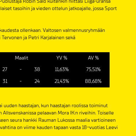
Puolustaja Robin Salo kuitenkin niittasi Liiga-uransa
set tasoihin ja vieden ottelun jatkoajalle, jossa Sport
kaudesta ollenkaan. Valtosen valmennusryhmään
 Tervonen ja Petri Karjalainen sekä
Maalit
YV %
AV %
27
-
38
11,63%
75,51%
31
-
24
21,43%
88,68%
i uuden haastajan, kun haastajan roolissa toiminut
in Allsvenskanissa pelaavan Mora IK:n riveihin. Toiselle
seen seura hankki Rauman Lukossa maalia vartioineen
ahtina on viime kauden tapaan vasta 18-vuotias Leevi