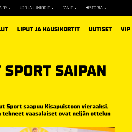
PA OY
U20 JA JUNIORIT
FANIT
HISTORIA
LUT
LIPUT JA KAUSIKORTIT
UUTISET
VIP
 SPORT SAIPAN
ut Sport saapuu Kisapuistoon vieraaksi.
tehneet vaasalaiset ovat neljän ottelun