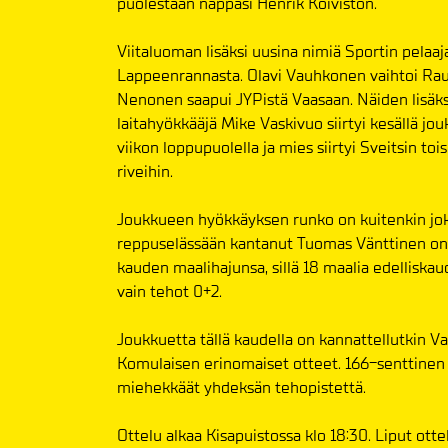
puolestaan nappasi Henrik Koiviston.
Viitaluoman lisäksi uusina nimiä Sportin pelaaj
Lappeenrannasta. Olavi Vauhkonen vaihtoi Rau
Nenonen saapui JYPistä Vaasaan. Näiden lisäk
laitahyökkääjä Mike Vaskivuo siirtyi kesällä 
viikon loppupuolella ja mies siirtyi Sveitsin t
riveihin.
Joukkueen hyökkäyksen runko on kuitenkin jok
reppuselässään kantanut Tuomas Vänttinen on
kauden maalihajunsa, sillä 18 maalia edelliska
vain tehot 0+2.
Joukkuetta tällä kaudella on kannattellutkin 
Komulaisen erinomaiset otteet. 166-senttinen 
miehekkäät yhdeksän tehopistettä.
Ottelu alkaa Kisapuistossa klo 18:30. Liput ot