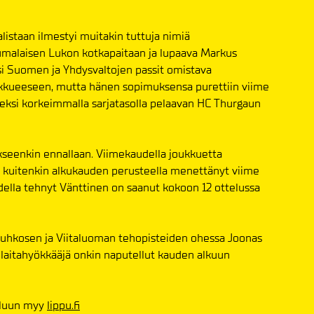
alistaan ilmestyi muitakin tuttuja nimiä
malaisen Lukon kotkapaitaan ja lupaava Markus
si Suomen ja Yhdysvaltojen passit omistava
joukkueeseen, mutta hänen sopimuksensa purettiin viime
oiseksi korkeimmalla sarjatasolla pelaavan HC Thurgaun
seenkin ennallaan. Viimekaudella joukkuetta
 kuitenkin alkukauden perusteella menettänyt viime
udella tehnyt Vänttinen on saanut kokoon 12 ottelussa
Vauhkosen ja Viitaluoman tehopisteiden ohessa Joonas
laitahyökkääjä onkin naputellut kauden alkuun
teluun myy
lippu.fi