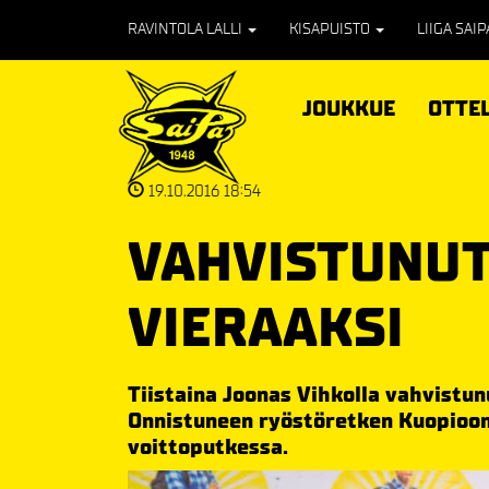
RAVINTOLA LALLI
KISAPUISTO
LIIGA SAI
JOUKKUE
OTTE
19.10.2016 18:54
VAHVISTUNUT
VIERAAKSI
Tiistaina Joonas Vihkolla vahvistun
Onnistuneen ryöstöretken Kuopioon 
voittoputkessa.