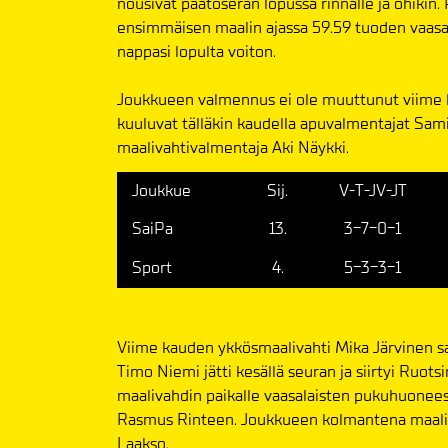
nousivat päätöserän lopussa rinnalle ja ohikin. 
ensimmäisen maalin ajassa 59.59 tuoden vaasalai
nappasi lopulta voiton.
Joukkueen valmennus ei ole muuttunut viime 
kuuluvat tälläkin kaudella apuvalmentajat Sami
maalivahtivalmentaja Aki Näykki.
Joukkue
Sij.
V-T-JV-JT
SaiPa
13.
3-7-0-1
Sport
4.
5-3-3-1
Viime kauden ykkösmaalivahti Mika Järvinen sa
Timo Niemi jätti kesällä seuran ja siirtyi Ruots
maalivahdin paikalle vaasalaisten pukuhuonee
Rasmus Rinteen. Joukkueen kolmantena maaliv
Laakso.