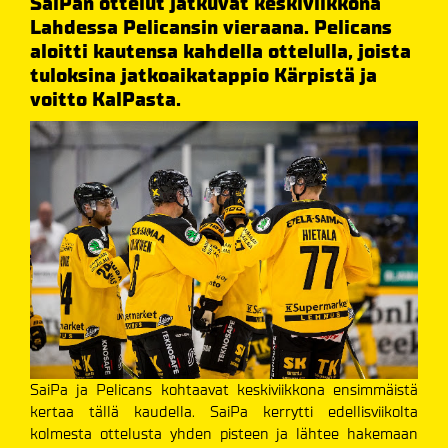
SaiPan ottelut jatkuvat keskiviikkona
Lahdessa Pelicansin vieraana. Pelicans
aloitti kautensa kahdella ottelulla, joista
tuloksina jatkoaikatappio Kärpistä ja
voitto KalPasta.
SaiPa ja Pelicans kohtaavat keskiviikkona ensimmäistä
kertaa tällä kaudella. SaiPa kerrytti edellisviikolta
kolmesta ottelusta yhden pisteen ja lähtee hakemaan