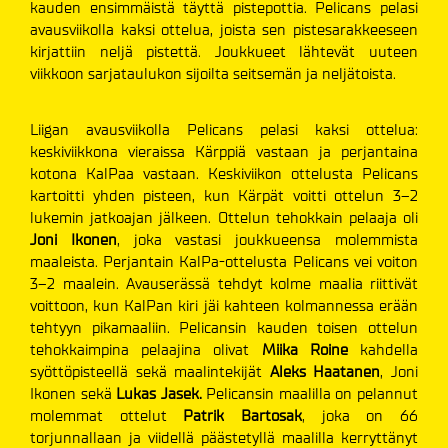
kauden ensimmäistä täyttä pistepottia. Pelicans pelasi
avausviikolla kaksi ottelua, joista sen pistesarakkeeseen
kirjattiin neljä pistettä. Joukkueet lähtevät uuteen
viikkoon sarjataulukon sijoilta seitsemän ja neljätoista.
Liigan avausviikolla Pelicans pelasi kaksi ottelua:
keskiviikkona vieraissa Kärppiä vastaan ja perjantaina
kotona KalPaa vastaan. Keskiviikon ottelusta Pelicans
kartoitti yhden pisteen, kun Kärpät voitti ottelun 3–2
lukemin jatkoajan jälkeen. Ottelun tehokkain pelaaja oli
Joni Ikonen
, joka vastasi joukkueensa molemmista
maaleista. Perjantain KalPa-ottelusta Pelicans vei voiton
3–2 maalein. Avauserässä tehdyt kolme maalia riittivät
voittoon, kun KalPan kiri jäi kahteen kolmannessa erään
tehtyyn pikamaaliin. Pelicansin kauden toisen ottelun
tehokkaimpina pelaajina olivat
Miika Roine
kahdella
syöttöpisteellä sekä maalintekijät
Aleks Haatanen
, Joni
Ikonen sekä
Lukas Jasek.
Pelicansin maalilla on pelannut
molemmat ottelut
Patrik Bartosak
, joka on 66
torjunnallaan ja viidellä päästetyllä maalilla kerryttänyt