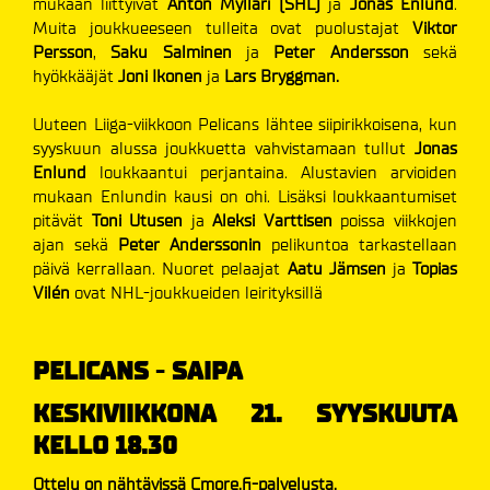
mukaan liittyivät
Anton Mylläri (SHL)
ja
Jonas Enlund
.
Muita joukkueeseen tulleita ovat puolustajat
Viktor
Persson
,
Saku Salminen
ja
Peter Andersson
sekä
hyökkääjät
Joni Ikonen
ja
Lars Bryggman.
Uuteen Liiga-viikkoon Pelicans lähtee siipirikkoisena, kun
syyskuun alussa joukkuetta vahvistamaan tullut
Jonas
Enlund
loukkaantui perjantaina. Alustavien arvioiden
mukaan Enlundin kausi on ohi. Lisäksi loukkaantumiset
pitävät
Toni Utusen
ja
Aleksi Varttisen
poissa viikkojen
ajan sekä
Peter Anderssonin
pelikuntoa tarkastellaan
päivä kerrallaan. Nuoret pelaajat
Aatu Jämsen
ja
T
opias
Vilén
ovat NHL-joukkueiden leirityksillä
PELICANS
-
SAIPA
KESKIVIIKKONA 21. SYYSKUUTA
KELLO 18.30
Ottelu on nähtävissä Cmore.fi-palvelusta.