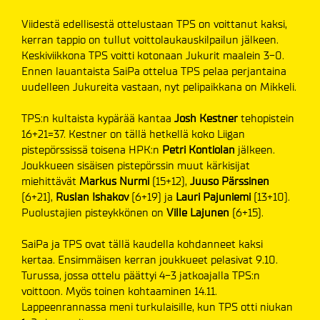
Viidestä edellisestä ottelustaan TPS on voittanut kaksi,
kerran tappio on tullut voittolaukauskilpailun jälkeen.
Keskiviikkona TPS voitti kotonaan Jukurit maalein 3-0.
Ennen lauantaista SaiPa ottelua TPS pelaa perjantaina
uudelleen Jukureita vastaan, nyt pelipaikkana on Mikkeli.
TPS:n kultaista kypärää kantaa
Josh Kestner
tehopistein
16+21=37. Kestner on tällä hetkellä koko Liigan
pistepörssissä toisena HPK:n
Petri Kontiolan
jälkeen.
Joukkueen sisäisen pistepörssin muut kärkisijat
miehittävät
Markus Nurmi
(15+12),
Juuso Pärssinen
(6+21),
Ruslan Ishakov
(6+19) ja
Lauri Pajuniemi
(13+10).
Puolustajien pisteykkönen on
Ville Lajunen
(6+15).
SaiPa ja TPS ovat tällä kaudella kohdanneet kaksi
kertaa. Ensimmäisen kerran joukkueet pelasivat 9.10.
Turussa, jossa ottelu päättyi 4-3 jatkoajalla TPS:n
voittoon. Myös toinen kohtaaminen 14.11.
Lappeenrannassa meni turkulaisille, kun TPS otti niukan