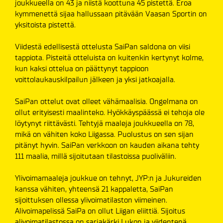
joukkueella on 43 ja niistä koottuna 45 pistettä. Eroa
kymmenettä sijaa hallussaan pitävään Vaasan Sportin on
yksitoista pistettä.
Viidestä edellisestä ottelusta SaiPan saldona on viisi
tappiota. Pisteitä otteluista on kuitenkin kertynyt kolme,
kun kaksi ottelua on päättynyt tappioon
voittolaukauskilpailun jälkeen ja yksi jatkoajalla.
SaiPan ottelut ovat olleet vähämaalisia. Ongelmana on
ollut erityisesti maalinteko. Hyökkäyspäässä ei tehoja ole
löytynyt riittävästi. Tehtyjä maaleja joukkueella on 78,
mikä on vähiten koko Liigassa. Puolustus on sen sijan
pitänyt hyvin. SaiPan verkkoon on kauden aikana tehty
111 maalia, millä sijoitutaan tilastoissa puoliväliin.
Ylivoimamaaleja joukkue on tehnyt, JYP:n ja Jukureiden
kanssa vähiten, yhteensä 21 kappaletta, SaiPan
sijoittuksen ollessa ylivoimatilaston viimeinen.
Alivoimapelissä SaiPa on ollut Liigan eliittiä. Sijoitus
alivoimatilastossa on sarjakärki Lukon ja viidentenä