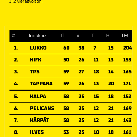
1-2 vierasvoiton.
#
Joukkue
O
V
T
H
TM
1.
LUKKO
60
38
7
15
204
2.
HIFK
50
26
11
13
153
3.
TPS
59
27
18
14
165
4.
TAPPARA
59
26
13
20
171
5.
KALPA
58
25
15
18
152
6.
PELICANS
58
25
12
21
169
7.
KÄRPÄT
58
25
12
21
143
8.
ILVES
53
25
10
18
161