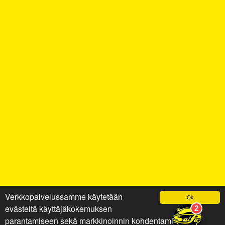
Verkkopalvelussamme käytetään
Ok
evästeitä käyttäjäkokemuksen
parantamiseen sekä markkinoinnin kohdentamiseen ja