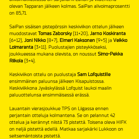
olevan Tapparan jälkeen kolmas. SaiPan alivoimaprosentti
on 85,71.
SaiPan sisäisen pistepörssin keskiviikon ottelun jälkeen
muodostavat
Tomas Zaborsky
(11+20),
Jarno
Koskiranta
(6+12),
Joni Nikko
(8+7),
Elmeri Kaksonen
(9+5) ja
Veikko
Loimaranta
(3+11). Puolustajien pisteykköseksi,
joukkueessa mukana olevista, on noussut
Simo-Pekka
Riikola
(3+4).
Keskiviikon ottelu on puolustaja
Sam Lofquistille
ensimmäinen paluunsa jälkeen Kisapuistossa.
Keskiviikkona Jyväskylässä Lofquist laukoi maalin
paluuottelunsa ensimmäisessä erässä.
Lauantain vierasjoukkue TPS on Liigassa ennen
perjantain otteluja kolmantena. Se on pelannut 42
ottelua ja kerännyt niistä 73 pistettä. Toisena oleva HIFK
on neljä pistettä edellä. Matkaa sarjakärki Lukkoon on
seitsemäntoista pistettä.