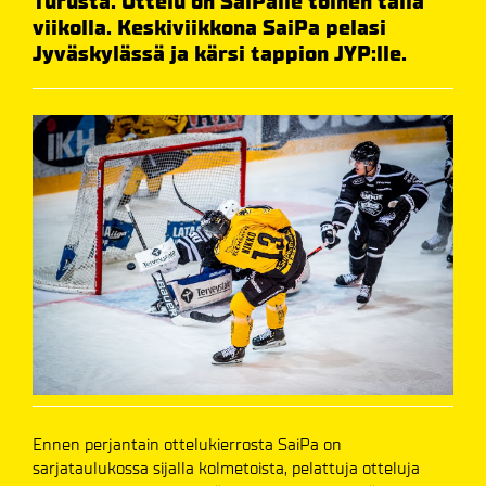
Turusta. Ottelu on SaiPalle toinen tällä
viikolla. Keskiviikkona SaiPa pelasi
Jyväskylässä ja kärsi tappion JYP:lle.
Ennen perjantain ottelukierrosta SaiPa on
sarjataulukossa sijalla kolmetoista, pelattuja otteluja