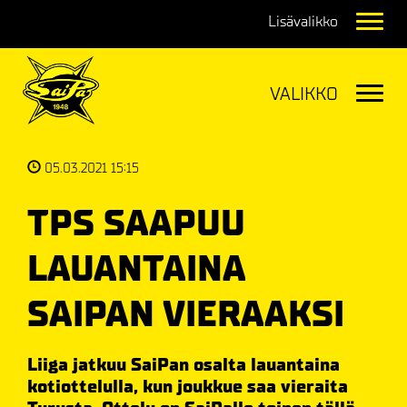
Navig
Navig
05.03.2021 15:15
TPS SAAPUU
LAUANTAINA
SAIPAN VIERAAKSI
Liiga jatkuu SaiPan osalta lauantaina
kotiottelulla, kun joukkue saa vieraita