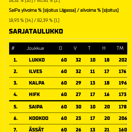
18,32 % (16.) / 80,81 % (2.)
SaiPa ylivoima % (sijoitus Liigassa) / alivoima % (sijoitus)
18,93 % (14.) / 82,39 % (1.)
SARJATAULUKKO
#
Joukkue
O
V
T
H
TM
1.
LUKKO
60
32
10
18
202
2.
ILVES
60
32
11
17
176
3.
KALPA
60
29
13
18
196
4.
HIFK
60
27
17
16
173
5.
SAIPA
60
30
10
20
178
6.
KOOKOO
60
23
17
20
206
7.
ÄSSÄT
60
26
13
21
160