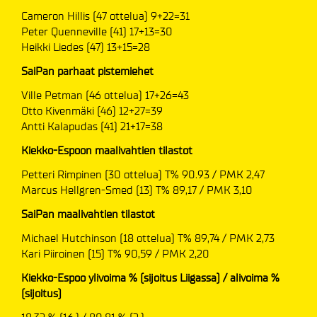
Cameron Hillis (47 ottelua) 9+22=31
Peter Quenneville (41) 17+13=30
Heikki Liedes (47) 13+15=28
SaiPan parhaat pistemiehet
Ville Petman (46 ottelua) 17+26=43
Otto Kivenmäki (46) 12+27=39
Antti Kalapudas (41) 21+17=38
Kiekko-Espoon maalivahtien tilastot
Petteri Rimpinen (30 ottelua) T% 90.93 / PMK 2,47
Marcus Hellgren-Smed (13) T% 89,17 / PMK 3,10
SaiPan maalivahtien tilastot
Michael Hutchinson (18 ottelua) T% 89,74 / PMK 2,73
Kari Piiroinen (15) T% 90,59 / PMK 2,20
Kiekko-Espoo ylivoima % (sijoitus Liigassa) / alivoima %
(sijoitus)