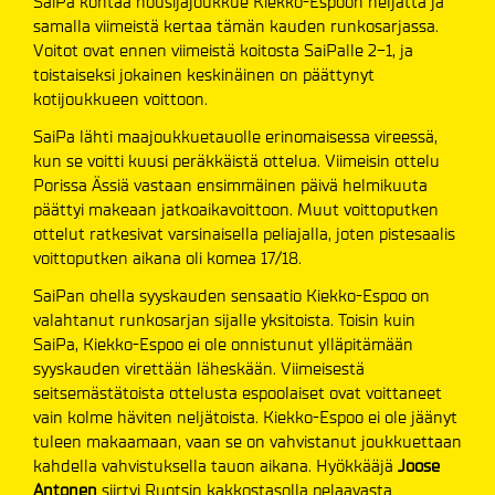
SaiPa kohtaa nousijajoukkue Kiekko-Espoon neljättä ja
samalla viimeistä kertaa tämän kauden runkosarjassa.
Voitot ovat ennen viimeistä koitosta SaiPalle 2-1, ja
toistaiseksi jokainen keskinäinen on päättynyt
kotijoukkueen voittoon.
SaiPa lähti maajoukkuetauolle erinomaisessa vireessä,
kun se voitti kuusi peräkkäistä ottelua. Viimeisin ottelu
Porissa Ässiä vastaan ensimmäinen päivä helmikuuta
päättyi makeaan jatkoaikavoittoon. Muut voittoputken
ottelut ratkesivat varsinaisella peliajalla, joten pistesaalis
voittoputken aikana oli komea 17/18.
SaiPan ohella syyskauden sensaatio Kiekko-Espoo on
valahtanut runkosarjan sijalle yksitoista. Toisin kuin
SaiPa, Kiekko-Espoo ei ole onnistunut ylläpitämään
syyskauden virettään läheskään. Viimeisestä
seitsemästätoista ottelusta espoolaiset ovat voittaneet
vain kolme häviten neljätoista. Kiekko-Espoo ei ole jäänyt
tuleen makaamaan, vaan se on vahvistanut joukkuettaan
kahdella vahvistuksella tauon aikana. Hyökkääjä
Joose
Antonen
siirtyi Ruotsin kakkostasolla pelaavasta