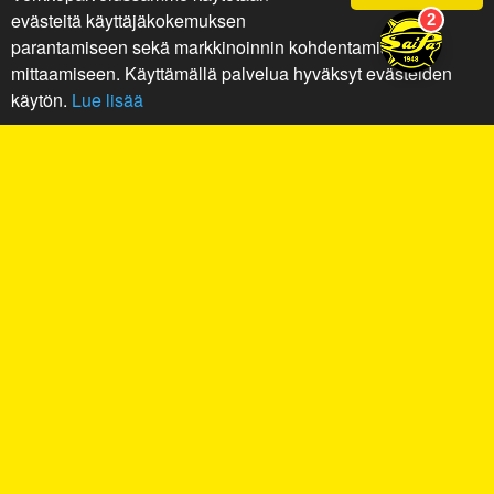
evästeitä käyttäjäkokemuksen
parantamiseen sekä markkinoinnin kohdentamiseen ja
mittaamiseen. Käyttämällä palvelua hyväksyt evästeiden
käytön.
Lue lisää