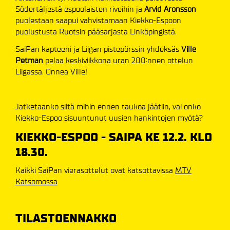
Södertäljestä espoolaisten riveihin ja
Arvid Aronsson
puolestaan saapui vahvistamaan Kiekko-Espoon
puolustusta Ruotsin pääsarjasta Linköpingistä.
SaiPan kapteeni ja Liigan pistepörssin yhdeksäs
Ville
Petman
pelaa keskiviikkona uran 200:nnen ottelun
Liigassa. Onnea Ville!
Jatketaanko siitä mihin ennen taukoa jäätiin, vai onko
Kiekko-Espoo sisuuntunut uusien hankintojen myötä?
KIEKKO-ESPOO - SAIPA KE 12.2. KLO
18.30.
Kaikki SaiPan vierasottelut ovat katsottavissa
MTV
Katsomossa
TILASTOENNAKKO