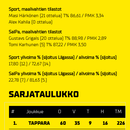
Sport, maalivahtien tilastot
Masi Härkönen (21 ottelua) T% 86,61 / PMK 3,34
Alex Kahila (0 ottelua)
SaiPa, maalivahtien tilastot
Gustavs Grigals (20 ottelua) T% 88,98 / PMK 2,89
Tomi Karhunen (5) T% 87,22 / PMK 3,50
Sport ylivoima % (sijoitus Liigassa) / alivoima % (sijoitus)
17,80 (12.) / 72,67 (14.)
SaiPa ylivoima % (sijoitus Liigassa) / alivoima % (sijoitus)
22,78 (7.) / 81,63 (5.)
SARJATAULUKKO
#
Joukkue
O
V
T
H
TM
1.
TAPPARA
60
35
9
16
226