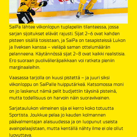
SaiPa lähtee viikonlopun tuplapeliin tilanteessa, jossa
sarjan sijoitukset elävät rajusti. Sijat 2–6 ovat kahden
pisteen sisällä toisistaan, ja SaiPa on tasapisteissä Lukon
ja Ilveksen kanssa – vieläpä saman ottelumäärän
pelanneena. Käytännössä sijat 2–8 ovat kaikki realistisia.
Ero suoraan puolivälieräpaikkaan voi ratketa pieniin
marginaaleihin.
Vaasassa tarjolla on kuusi pistettä – ja juuri siksi
viikonloppu on SaiPalle huipputärkeä. Katsomossa moni
on jo laskenut nämä pelit budjettiin täysinä pisteinä,
mutta todellisuus on harvoin näin suoraviivainen.
Sarjataulukon viimeinen sija ei kerro koko totuutta
Sportista. Joukkue pelaa jo kauden kolmannen
päävalmentajan alaisuudessa ja on luopunut useista
avainpelaajistaan, mutta kentällä nähty ilme ei ole ollut
luovuttava.