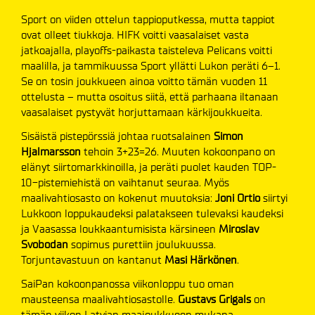
Sport on viiden ottelun tappioputkessa, mutta tappiot
ovat olleet tiukkoja. HIFK voitti vaasalaiset vasta
jatkoajalla, playoffs-paikasta taisteleva Pelicans voitti
maalilla, ja tammikuussa Sport yllätti Lukon peräti 6–1.
Se on tosin joukkueen ainoa voitto tämän vuoden 11
ottelusta – mutta osoitus siitä, että parhaana iltanaan
vaasalaiset pystyvät horjuttamaan kärkijoukkueita.
Sisäistä pistepörssiä johtaa ruotsalainen
Simon
Hjalmarsson
tehoin 3+23=26. Muuten kokoonpano on
elänyt siirtomarkkinoilla, ja peräti puolet kauden TOP-
10-pistemiehistä on vaihtanut seuraa. Myös
maalivahtiosasto on kokenut muutoksia:
Joni Ortio
siirtyi
Lukkoon loppukaudeksi palatakseen tulevaksi kaudeksi
ja Vaasassa loukkaantumisista kärsineen
Miroslav
Svobodan
sopimus purettiin joulukuussa.
Torjuntavastuun on kantanut
Masi Härkönen
.
SaiPan kokoonpanossa viikonloppu tuo oman
mausteensa maalivahtiosastolle.
Gustavs Grigals
on
tämän viikon Latvian maajoukkueen mukana