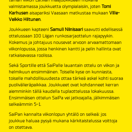
valmistamassa joukkuetta olympialaisiin, joten
Tomi
Karhusen
aisapariksi Vaasaan matkustaa mukaan
Ville-
Veikko Hiltunen
.
Joukkueen kapteeni
Samuli Niinisaari
saavutti edellisessä
ottelussaan 100 Liigan runkosarjaottelun rajapyykin.
Kokemus ja johtajuus nousevat arvoon arvaamattomaan
viikonlopussa, jossa henkinen kantti ja pelin hallinta ovat
ratkaisevassa roolissa.
Sekä Sportille että SaiPalle lauantain ottelu on viikon ja
helmikuun ensimmäinen. Toiselle kyse on kunniasta,
toiselle mahdollisuudesta ottaa tärkeä askel kohti suoraa
puolivälieräpaikkaa. Joukkueet ovat kohdanneet kerran
aiemminkin tällä kaudella tuplaottelussa lokakuussa.
Ensimmäisen ottelun SaiPa vei jatkoajalla, jälkimmäisen
selkeämmin 5-1.
SaiPan kannalta viikonlopun yhtälö on selkeä: jos
joukkue haluaa pysyä mukana kärkitaistelussa voittoja
on otettava.