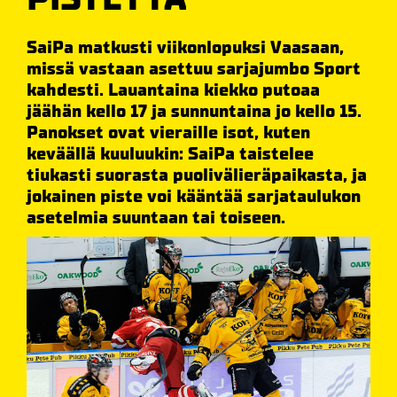
SaiPa matkusti viikonlopuksi Vaasaan,
missä vastaan asettuu sarjajumbo Sport
kahdesti. Lauantaina kiekko putoaa
jäähän kello 17 ja sunnuntaina jo kello 15.
Panokset ovat vieraille isot, kuten
keväällä kuuluukin: SaiPa taistelee
tiukasti suorasta puolivälieräpaikasta, ja
jokainen piste voi kääntää sarjataulukon
asetelmia suuntaan tai toiseen.