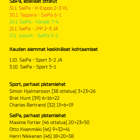
SaiPa, edelliset ottelut
31.1. SaiPa - K-Espoo 2-3 VL
30.1. Tappara - SaiPa 6-1
24.1. SaiPa - Kärpät 7-4
21.1. SaiPa - JYP 2-3 JA
17.1. Jukurit - SaiPa 5-2
Kauden aiemmat keskinäiset kohtaamiset
1.10. SaiPa - Sport 3-2 JA
3.10. SaiPa - Sport 5-1
Sport, parhaat pistemiehet
Simon Hjalmarsson (38 ottelua) 3+23=26
Brat Hunt (39) 6+16=22
Charles Bertrand (32) 13+6=19
SaiPa, parhaat pistemiehet
Maxime Fortier (46 ottelua) 20+23=50
Otto Kivenmäki (46) 9+32=41
Henri Nikkanen (46) 18+20=38