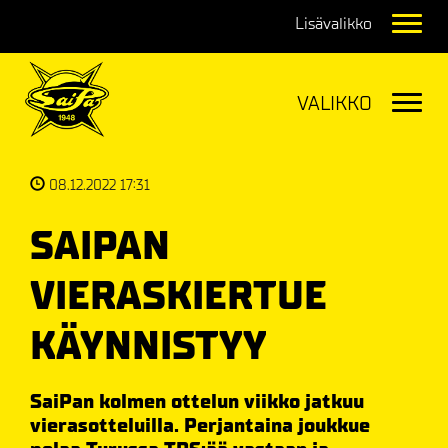
Navig
Navig
08.12.2022 17:31
SAIPAN
VIERASKIERTUE
KÄYNNISTYY
SaiPan kolmen ottelun viikko jatkuu
vierasotteluilla. Perjantaina joukkue