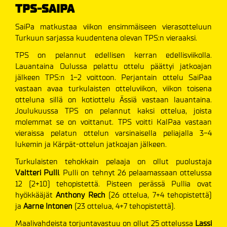
TPS-SAIPA
SaiPa matkustaa viikon ensimmäiseen vierasotteluun
Turkuun sarjassa kuudentena olevan TPS:n vieraaksi.
TPS on pelannut edellisen kerran edellisviikolla.
Lauantaina Oulussa pelattu ottelu päättyi jatkoajan
jälkeen TPS:n 1-2 voittoon. Perjantain ottelu SaiPaa
vastaan avaa turkulaisten otteluviikon, viikon toisena
otteluna sillä on kotiottelu Ässiä vastaan lauantaina.
Joulukuussa TPS on pelannut kaksi ottelua, joista
molemmat se on voittanut. TPS voitti KalPaa vastaan
vieraissa pelatun ottelun varsinaisella peliajalla 3-4
lukemin ja Kärpät-ottelun jatkoajan jälkeen.
Turkulaisten tehokkain pelaaja on ollut puolustaja
Valtteri Pulli
. Pulli on tehnyt 26 pelaamassaan ottelussa
12 (2+10) tehopistettä. Pisteen perässä Pullia ovat
hyökkääjät
Anthony Rech
(26 ottelua, 7+4 tehopistettä)
ja
Aarne Intonen
(23 ottelua, 4+7 tehopistettä).
Maalivahdeista torjuntavastuu on ollut 25 ottelussa
Lassi