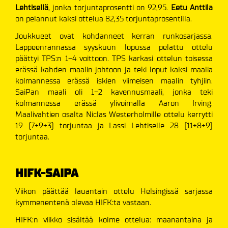
Lehtisellä
, jonka torjuntaprosentti on 92,95.
Eetu Anttila
on pelannut kaksi ottelua 82,35 torjuntaprosentilla.
Joukkueet ovat kohdanneet kerran runkosarjassa.
Lappeenrannassa syyskuun lopussa pelattu ottelu
päättyi TPS:n 1-4 voittoon. TPS karkasi ottelun toisessa
erässä kahden maalin johtoon ja teki loput kaksi maalia
kolmannessa erässä iskien viimeisen maalin tyhjiin.
SaiPan maali oli 1-2 kavennusmaali, jonka teki
kolmannessa erässä ylivoimalla Aaron Irving.
Maalivahtien osalta Niclas Westerholmille ottelu kerrytti
19 (7+9+3) torjuntaa ja Lassi Lehtiselle 28 (11+8+9)
torjuntaa.
HIFK-SAIPA
Viikon päättää lauantain ottelu Helsingissä sarjassa
kymmenentenä olevaa HIFK:ta vastaan.
HIFK:n viikko sisältää kolme ottelua: maanantaina ja