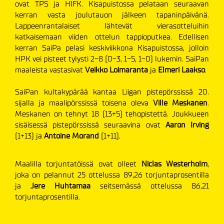
ovat TPS ja HIFK. Kisapuistossa pelataan seuraavan
kerran vasta joulutauon jälkeen tapaninpäivänä.
Lappeenrantalaiset lähtevät vierasotteluihin
katkaisemaan viiden ottelun tappioputkea. Edellisen
kerran SaiPa pelasi keskiviikkona Kisapuistossa, jolloin
HPK vei pisteet tylysti 2-8 (0-3, 1-5, 1-0) lukemin. SaiPan
maaleista vastasivat
Veikko Loimaranta
ja
Elmeri Laakso
.
SaiPan kultakypärää kantaa Liigan pistepörssissä 20.
sijalla ja maalipörssissä toisena oleva
Ville Meskanen
.
Meskanen on tehnyt 18 (13+5) tehopistettä. Joukkueen
sisäisessä pistepörssissä seuraavina ovat
Aaron Irving
(1+13)
ja
Antoine Morand
(1+11).
Maalilla torjuntatöissä ovat olleet
Niclas Westerholm
,
joka on pelannut 25 ottelussa 89,26 torjuntaprosentilla
ja
Jere Huhtamaa
seitsemässä ottelussa 86,21
torjuntaprosentilla.