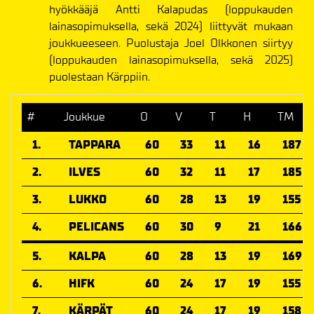
hyökkääjä Antti Kalapudas (loppukauden
lainasopimuksella, sekä 2024) liittyvät mukaan
joukkueeseen. Puolustaja Joel Olkkonen siirtyy
(loppukauden lainasopimuksella, sekä 2025)
puolestaan Kärppiin.
#
Joukkue
O
V
T
H
TM
1.
TAPPARA
60
33
11
16
187
2.
ILVES
60
32
11
17
185
3.
LUKKO
60
28
13
19
155
4.
PELICANS
60
30
9
21
166
5.
KALPA
60
28
13
19
169
6.
HIFK
60
24
17
19
155
7.
KÄRPÄT
60
24
17
19
158