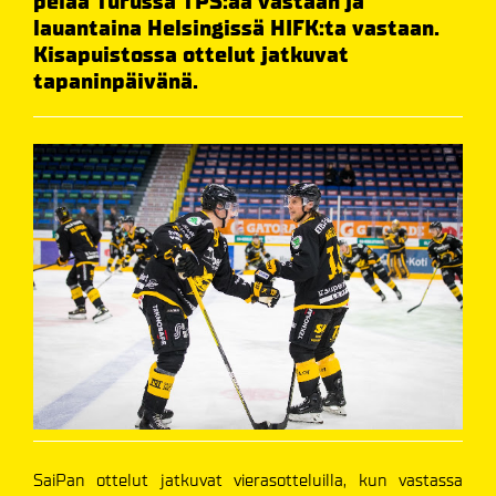
pelaa Turussa TPS:ää vastaan ja
lauantaina Helsingissä HIFK:ta vastaan.
Kisapuistossa ottelut jatkuvat
tapaninpäivänä.
SaiPan ottelut jatkuvat vierasotteluilla, kun vastassa