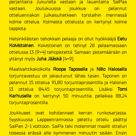
perjantaina Jukureita vastaan ja lauantaina SaiPaa
vastaan. Joulukuussa joukkue on pelannut
otteluennakon julkaisuhetkeen torstaihin mennessä
kolme ottelua. Kolmesta ottelusta on kertynyt kolme
tappiota.
Helsinkiläisten tehokkain pelaaja on ollut hyökkääjä
Eetu
Koivistoinen
. Koivistoinen on tehnyt 28 pelaamassaan
ottelussa 13 (9+4) tehopistettä. Samaan pistemäärään on
yltänyt myös
Juha Jääskä
(4+9).
Maalivahtikaksikolla
Roope Taposella
ja
Niilo Halosella
torjuntavastuu on jakautunut lähes tasan. Taponen on
pelannut 15 ottelua 91,80 torjuntaprosentilla ja Halonen
13 ottelua 84,45 torjuntaprosentilla. Lisäksi
Tomi
Karhuselle
on kertynyt 50 minuuttia peliaikaa 88,24
torjuntaprosentilla.
Joukkueet ovat kohdanneet kerran runkosarjassa.
Syyskuussa Lappeenrannassa pelattu ottelu päättyi
SaiPan 2-1 voittoon. SaiPa teki molemmat maalit ottelun
toisessa erässä alle kymmenen minuutin sisään. Ensin