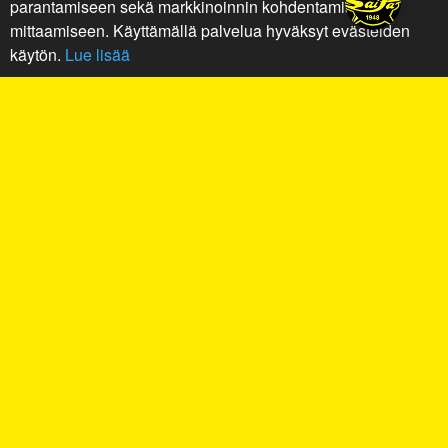
parantamiseen sekä markkinoinnin kohdentamiseen ja
mittaamiseen. Käyttämällä palvelua hyväksyt evästeiden
käytön.
Lue lisää