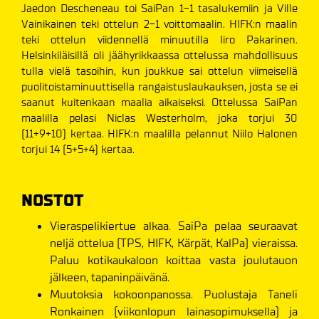
Jaedon Descheneau toi SaiPan 1-1 tasalukemiin ja Ville
Vainikainen teki ottelun 2-1 voittomaalin. HIFK:n maalin
teki ottelun viidennellä minuutilla Iiro Pakarinen.
Helsinkiläisillä oli jäähyrikkaassa ottelussa mahdollisuus
tulla vielä tasoihin, kun joukkue sai ottelun viimeisellä
puolitoistaminuuttisella rangaistuslaukauksen, josta se ei
saanut kuitenkaan maalia aikaiseksi. Ottelussa SaiPan
maalilla pelasi Niclas Westerholm, joka torjui 30
(11+9+10) kertaa. HIFK:n maalilla pelannut Niilo Halonen
torjui 14 (5+5+4) kertaa.
NOSTOT
Vieraspelikiertue alkaa. SaiPa pelaa seuraavat
neljä ottelua (TPS, HIFK, Kärpät, KalPa) vieraissa.
Paluu kotikaukaloon koittaa vasta joulutauon
jälkeen, tapaninpäivänä.
Muutoksia kokoonpanossa. Puolustaja Taneli
Ronkainen (viikonlopun lainasopimuksella) ja