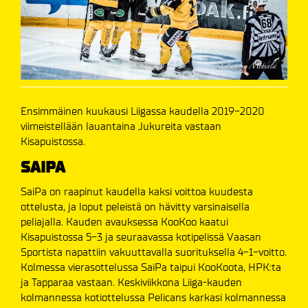
Ensimmäinen kuukausi Liigassa kaudella 2019-2020
viimeistellään lauantaina Jukureita vastaan
Kisapuistossa.
SAIPA
SaiPa on raapinut kaudella kaksi voittoa kuudesta
ottelusta, ja loput peleistä on hävitty varsinaisella
peliajalla. Kauden avauksessa KooKoo kaatui
Kisapuistossa 5-3 ja seuraavassa kotipelissä Vaasan
Sportista napattiin vakuuttavalla suorituksella 4-1-voitto.
Kolmessa vierasottelussa SaiPa taipui KooKoota, HPK:ta
ja Tapparaa vastaan. Keskiviikkona Liiga-kauden
kolmannessa kotiottelussa Pelicans karkasi kolmannessa