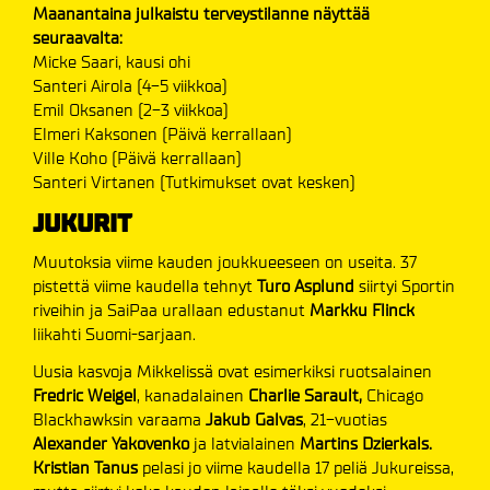
Maanantaina julkaistu terveystilanne näyttää
seuraavalta:
Micke Saari, kausi ohi
Santeri Airola (4-5 viikkoa)
Emil Oksanen (2-3 viikkoa)
Elmeri Kaksonen (Päivä kerrallaan)
Ville Koho (Päivä kerrallaan)
Santeri Virtanen (Tutkimukset ovat kesken)
JUKURIT
Muutoksia viime kauden joukkueeseen on useita. 37
pistettä viime kaudella tehnyt
Turo Asplund
siirtyi Sportin
riveihin ja SaiPaa urallaan edustanut
Markku Flinck
liikahti Suomi-sarjaan.
Uusia kasvoja Mikkelissä ovat esimerkiksi ruotsalainen
Fredric Weigel
, kanadalainen
Charlie Sarault,
Chicago
Blackhawksin varaama
Jakub Galvas
, 21-vuotias
Alexander Yakovenko
ja latvialainen
Martins Dzierkals.
Kristian Tanus
pelasi jo viime kaudella 17 peliä Jukureissa,