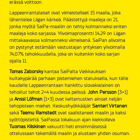
erässä voittoon.
Lappeenrantalaiset ovat viimeistelleet 15 maalia, joka
lähentelee Liigan kärkeä. Päästettyjä maaleja on 21,
jonka myötä SaiPa-maaliin on tehty kolmanneksi eniten
maaleja koko sarjassa. Ylivoimaprosentti 14,29 on Liigan
mittakaavassa kolmanneksi viimeisenä. SaiPan alivoima
on pystynyt estämään vastustajan yrityksen ylivoimalla
74,07% tehokkuudella, joka on kuitenkin koko sarjan
sijalla 11.
Tomas Zaborsky
kantaa SaiPalta Veikkauksen
kultakypärää parhaan pistemiehen statuksella, kun tälle
kaudelle Lappeenrantaan hankittu slovakialainen on
tehoillut tehot 2+4 kuudessa pelissä.
John Persson
(3+1)
ja
Anssi Löfman
(1+3) ovat keltamustien ainoat neljän
tehopisteen miehet. Keskushyökkääjät
Santeri Virtanen
sekä
Teemu Ramstedt
ovat saalistaneet maalin ja kaksi
syöttöpistettä. SaiPassa lokakuun ajan kiekkoileva
Tuomas Kiiskinen
vakuutti heti ensimmäisessä
ottelussaan tekemällä maalin ja alustaen yhden osuman.