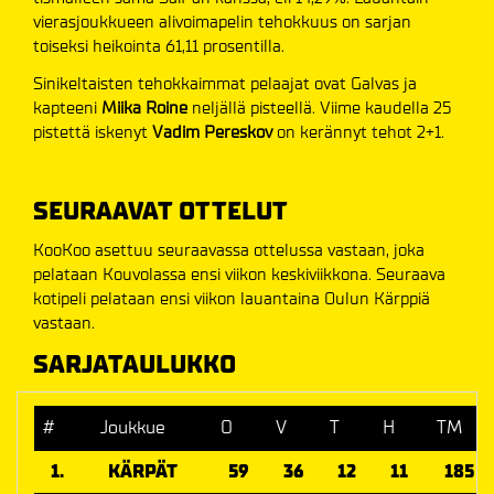
vierasjoukkueen alivoimapelin tehokkuus on sarjan
toiseksi heikointa 61,11 prosentilla.
Sinikeltaisten tehokkaimmat pelaajat ovat Galvas ja
kapteeni
Miika Roine
neljällä pisteellä. Viime kaudella 25
pistettä iskenyt
Vadim Pereskov
on kerännyt tehot 2+1.
SEURAAVAT OTTELUT
KooKoo asettuu seuraavassa ottelussa vastaan, joka
pelataan Kouvolassa ensi viikon keskiviikkona. Seuraava
kotipeli pelataan ensi viikon lauantaina Oulun Kärppiä
vastaan.
SARJATAULUKKO
#
Joukkue
O
V
T
H
TM
1.
KÄRPÄT
59
36
12
11
185