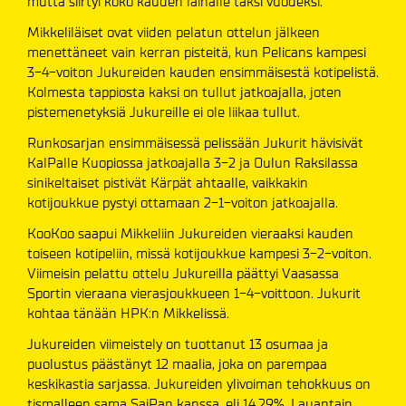
mutta siirtyi koko kauden lainalle täksi vuodeksi.
Mikkeliläiset ovat viiden pelatun ottelun jälkeen
menettäneet vain kerran pisteitä, kun Pelicans kampesi
3-4-voiton Jukureiden kauden ensimmäisestä kotipelistä.
Kolmesta tappiosta kaksi on tullut jatkoajalla, joten
pistemenetyksiä Jukureille ei ole liikaa tullut.
Runkosarjan ensimmäisessä pelissään Jukurit hävisivät
KalPalle Kuopiossa jatkoajalla 3-2 ja Oulun Raksilassa
sinikeltaiset pistivät Kärpät ahtaalle, vaikkakin
kotijoukkue pystyi ottamaan 2-1-voiton jatkoajalla.
KooKoo saapui Mikkeliin Jukureiden vieraaksi kauden
toiseen kotipeliin, missä kotijoukkue kampesi 3-2-voiton.
Viimeisin pelattu ottelu Jukureilla päättyi Vaasassa
Sportin vieraana vierasjoukkueen 1-4-voittoon. Jukurit
kohtaa tänään HPK:n Mikkelissä.
Jukureiden viimeistely on tuottanut 13 osumaa ja
puolustus päästänyt 12 maalia, joka on parempaa
keskikastia sarjassa. Jukureiden ylivoiman tehokkuus on
tismalleen sama SaiPan kanssa, eli 14,29%. Lauantain