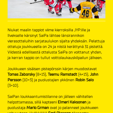
Niukat maalin tappiot viime kierroksilla JYP:ille ja
Ilvekselle kärsinyt SaiPa lähtee länsirannikon
vierasotteluihin sarjataulukon sijalta yhdeksän. Pelattuja
otteluja joukkueella on 24 ja niistä kerättynä 31 pistettä.
Viidestä edellisestä ottelusta SaiPa on voittanut yhden,
ja kerran tappio on tullut voittolaukauskilpailun jälkeen.
Joukkueen sisäisen pistepörssin kärjen muodostavat
Tomas Zaborsky
(8+15),
Teemu Ramstedt
(4+15),
John
Persson
(10+3) ja puolustajien ykkönen
Robin Salo
(3+10).
SaiPan loukkaantumistilanne on jälleen vähitellen
helpottamassa, sillä kapteeni
Elmeri Kaksonen
ja
puolustaja
Mario Grman
ovat jo palanneet joukkueen