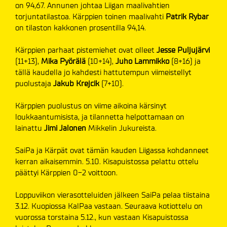
on 94,67. Annunen johtaa Liigan maalivahtien
torjuntatilastoa. Kärppien toinen maalivahti
Patrik Rybar
on tilaston kakkonen prosentilla 94,14.
Kärppien parhaat pistemiehet ovat olleet
Jesse Puljujärvi
(11+13),
Mika Pyörälä
(10+14),
Juho Lammikko
(8+16) ja
tällä kaudella jo kahdesti hattutempun viimeistellyt
puolustaja
Jakub Krejcik
(7+10).
Kärppien puolustus on viime aikoina kärsinyt
loukkaantumisista, ja tilannetta helpottamaan on
lainattu
Jimi Jalonen
Mikkelin Jukureista.
SaiPa ja Kärpät ovat tämän kauden Liigassa kohdanneet
kerran aikaisemmin. 5.10. Kisapuistossa pelattu ottelu
päättyi Kärppien 0-2 voittoon.
Loppuviikon vierasotteluiden jälkeen SaiPa pelaa tiistaina
3.12. Kuopiossa KalPaa vastaan. Seuraava kotiottelu on
vuorossa torstaina 5.12., kun vastaan Kisapuistossa