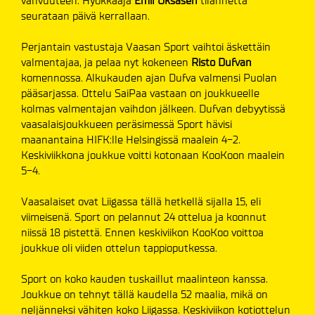
vahvuuteen. Hyökkääjä
Emil Oksasen
tilannetta
seurataan päivä kerrallaan.
Perjantain vastustaja Vaasan Sport vaihtoi äskettäin
valmentajaa, ja pelaa nyt kokeneen
Risto Dufvan
komennossa. Alkukauden ajan Dufva valmensi Puolan
pääsarjassa. Ottelu SaiPaa vastaan on joukkueelle
kolmas valmentajan vaihdon jälkeen. Dufvan debyytissä
vaasalaisjoukkueen peräsimessä Sport hävisi
maanantaina HIFK:lle Helsingissä maalein 4-2.
Keskiviikkona joukkue voitti kotonaan KooKoon maalein
5-4.
Vaasalaiset ovat Liigassa tällä hetkellä sijalla 15, eli
viimeisenä. Sport on pelannut 24 ottelua ja koonnut
niissä 18 pistettä. Ennen keskiviikon KooKoo voittoa
joukkue oli viiden ottelun tappioputkessa.
Sport on koko kauden tuskaillut maalinteon kanssa.
Joukkue on tehnyt tällä kaudella 52 maalia, mikä on
neljänneksi vähiten koko Liigassa. Keskiviikon kotiottelun