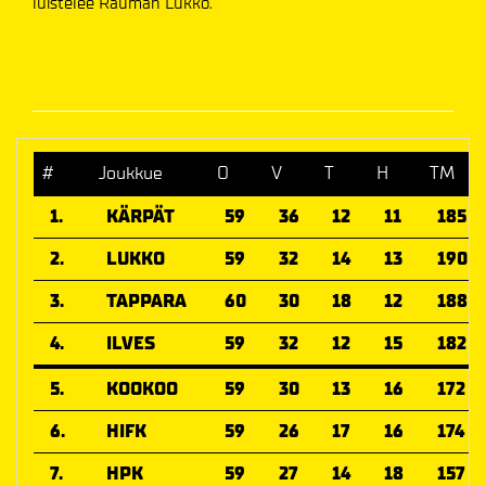
luistelee Rauman Lukko.
#
Joukkue
O
V
T
H
TM
1.
KÄRPÄT
59
36
12
11
185
2.
LUKKO
59
32
14
13
190
3.
TAPPARA
60
30
18
12
188
4.
ILVES
59
32
12
15
182
5.
KOOKOO
59
30
13
16
172
6.
HIFK
59
26
17
16
174
7.
HPK
59
27
14
18
157