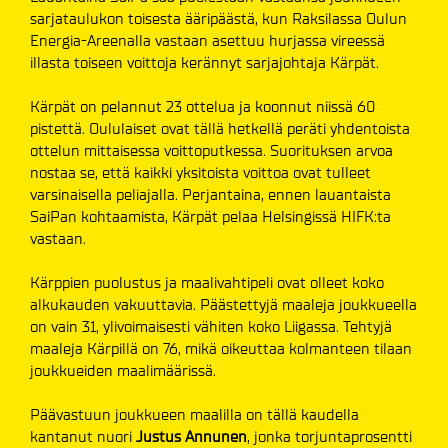
sarjataulukon toisesta ääripäästä, kun Raksilassa Oulun
Energia-Areenalla vastaan asettuu hurjassa vireessä
illasta toiseen voittoja kerännyt sarjajohtaja Kärpät.
Kärpät on pelannut 23 ottelua ja koonnut niissä 60
pistettä. Oululaiset ovat tällä hetkellä peräti yhdentoista
ottelun mittaisessa voittoputkessa. Suorituksen arvoa
nostaa se, että kaikki yksitoista voittoa ovat tulleet
varsinaisella peliajalla. Perjantaina, ennen lauantaista
SaiPan kohtaamista, Kärpät pelaa Helsingissä HIFK:ta
vastaan.
Kärppien puolustus ja maalivahtipeli ovat olleet koko
alkukauden vakuuttavia. Päästettyjä maaleja joukkueella
on vain 31, ylivoimaisesti vähiten koko Liigassa. Tehtyjä
maaleja Kärpillä on 76, mikä oikeuttaa kolmanteen tilaan
joukkueiden maalimäärissä.
Päävastuun joukkueen maalilla on tällä kaudella
kantanut nuori
Justus Annunen
, jonka torjuntaprosentti