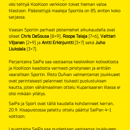
viisi tehtyä KooKoon verkkoon toivat hieman valoa
tilastoon. Päästettyjä maaleja Sportila on 85, eniten koko
sarjassa.
Vaasan Sportin parhaat pistemiehet alkukaudella ovat
olleet
Chris DeSousa
(8+9),
Roope Talaja
(7+6),
Valtteri
Viljanen
(2+9) ja
Antti Erkinjuntti
(3+7) sekä
Juho
Liuksiala
(3+7).
Perjantaina SaiPa saa vastaansa keskiviikon kotivoitosta
ja KooKoon kaadosta varmasti piristyneen ja erittäin
vaarallisen Sportin. Risto Dufvan valmentamat joukkueet
ovat perinteisesti pelanneet tiukasti puolustuksen
kautta, joten vähämaalinen ottelu Kuparisaaren illassa ei
olisi mikään yllätys.
SaiPa ja Sport ovat tällä kaudella kohdanneet kerran,
20.9. Kisapuistossa pelattu ottelu päättyi SaiPan 4-1
voittoon.
Lauantaina SaiPa saa puolestaan vastaansa joukkueen