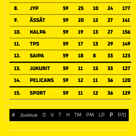
8.
JYP
59
25
10
24
177
9.
ÄSSÄT
59
20
12
27
141
10.
KALPA
59
19
13
27
156
11.
TPS
59
17
13
29
149
12.
SAIPA
59
18
8
33
123
13.
JUKURIT
59
11
15
33
127
14.
PELICANS
59
12
11
36
120
15.
SPORT
59
11
12
36
129
#
Joukkue
O
V
T
H
TM
PM
LP
P
P/O