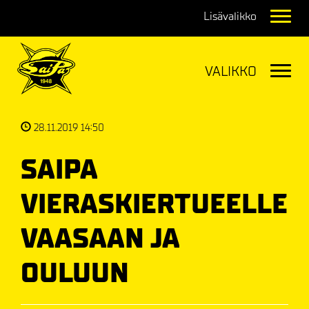
Navig
Navig
28.11.2019 14:50
SAIPA
VIERASKIERTUEELLE
VAASAAN JA
OULUUN